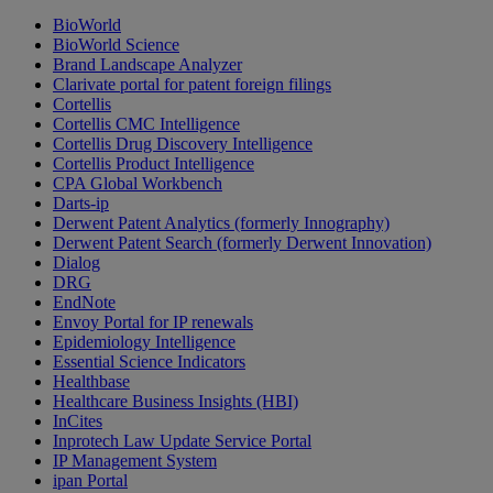
BioWorld
BioWorld Science
Brand Landscape Analyzer
Clarivate portal for patent foreign filings
Cortellis
Cortellis CMC Intelligence
Cortellis Drug Discovery Intelligence
Cortellis Product Intelligence
CPA Global Workbench
Darts-ip
Derwent Patent Analytics (formerly Innography)
Derwent Patent Search (formerly Derwent Innovation)
Dialog
DRG
EndNote
Envoy Portal for IP renewals
Epidemiology Intelligence
Essential Science Indicators
Healthbase
Healthcare Business Insights (HBI)
InCites
Inprotech Law Update Service Portal
IP Management System
ipan Portal