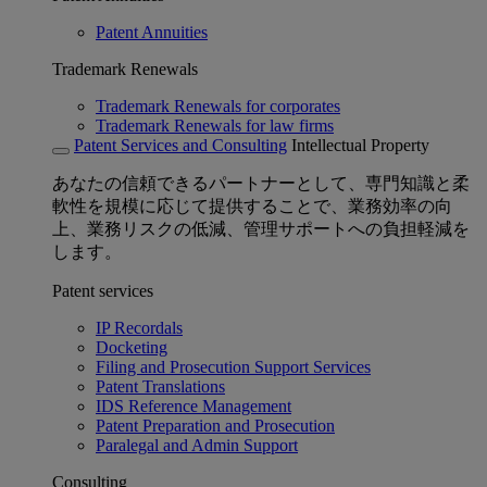
Patent Annuities
Trademark Renewals
Trademark Renewals for corporates
Trademark Renewals for law firms
Patent Services and Consulting
Intellectual Property
あなたの信頼できるパートナーとして、専門知識と柔
軟性を規模に応じて提供することで、業務効率の向
上、業務リスクの低減、管理サポートへの負担軽減を
します。
Patent services
IP Recordals
Docketing
Filing and Prosecution Support Services
Patent Translations
IDS Reference Management
Patent Preparation and Prosecution
Paralegal and Admin Support
Consulting