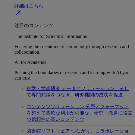
詳細はこちら
north_east
注目のコンテンツ
The Institute for Scientific Information
Fostering the scientometric community through research and
collaboration.
AI for Academia
Pushing the boundaries of research and learning with AI you
can trust.
科学・学術研究
データとソリューション、そし
て専門知識をつなぎ、研究機関の成功を促進
コンテンツソリューション
分野とフォーマット
を超えて柔軟な利用が可能な、研究・教育に役立
つ信頼性の高いコンテンツ
図書館ソフトウェア
つながり、コラボレーショ