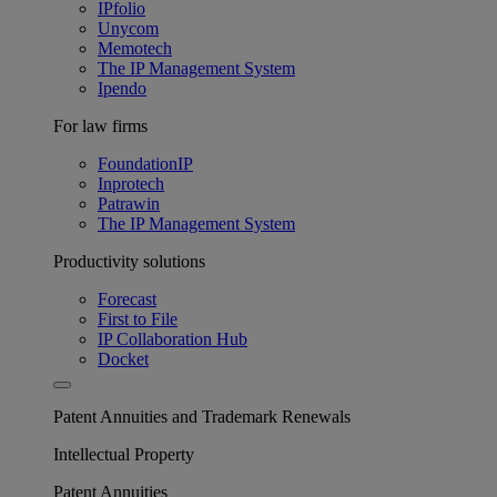
IPfolio
Unycom
Memotech
The IP Management System
Ipendo
For law firms
FoundationIP
Inprotech
Patrawin
The IP Management System
Productivity solutions
Forecast
First to File
IP Collaboration Hub
Docket
Patent Annuities and Trademark Renewals
Intellectual Property
Patent Annuities