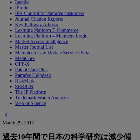
Ipendo
IPfolio
IPR Control for Patrafee customers
Journal Citation Reports
Key Pathway Advisor
Learning Platform E-Commerce
Learning Platform – Members Login
Market Access Intelligence
Master Journal List
Memotech Law Update Service Portal
MetaCore
OFF-X
Patent Care Plus
Patrafee Helpdesk
RiskMark
SERION
The IP Platform
Trademark Watch Analyzer
Web of Science
chevron_left
March 29, 2017
過去10年間で日本の科学研究は減少傾