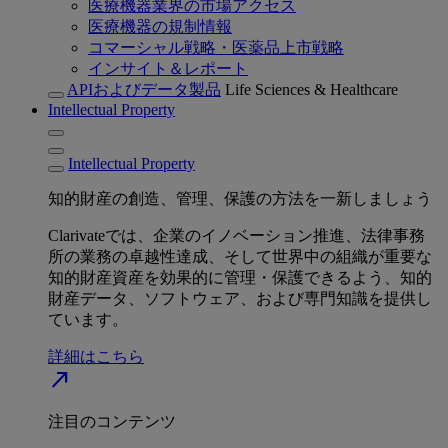
医療機器業界の市場アクセス
医療機器の規制情報
コマーシャル戦略・医薬品上市戦略
インサイト＆レポート
APIおよびデータ製品
Life Sciences & Healthcare
Intellectual Property
Intellectual Property
知的財産の創造、管理、保護の方法を一新しましょう
Clarivateでは、企業のイノベーション推進、法律事務
所の業務の卓越性達成、そして世界中の組織が重要な
知的財産資産を効果的に管理・保護できるよう、知的
財産データ、ソフトウェア、および専門知識を提供し
ています。
詳細はこちら
north_east
注目のコンテンツ