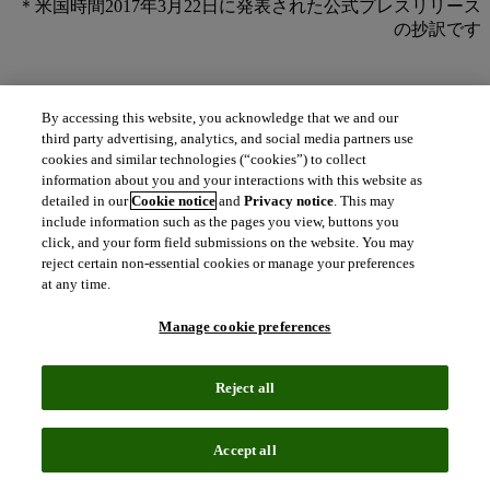
＊米国時間2017年3月22日に発表された公式プレスリリース
の抄訳です
世界的な情報サービス企業であるクラリベイト・アナリティ
By accessing this website, you acknowledge that we and our
クス（本社：米国フィラデルフィア、日本オフィス：東京都
third party advertising, analytics, and social media partners use
港区、以下「クラリベイト」）は、保有するWeb of
cookies and similar technologies (“cookies”) to collect
Science™のデータを使って過去10年に渡る日本の研究活動
information about you and your interactions with this website as
を調査しました。その結果として、日本における科学の研究
detailed in our
Cookie notice
and
Privacy notice
. This may
活動は減少傾向にあり、世界で研究を牽引する国々から遅れ
include information such as the pages you view, buttons you
click, and your form field submissions on the website. You may
を取り始めていることが明らかになりました。この分析は
reject certain non-essential cookies or manage your preferences
Nature Index
で紹介され、停滞傾向にある研究活動に対する
at any time.
政府の取り組みについても論じられています。
Manage cookie preferences
Web of Science™に収録される、世界的に影響力のあるジャ
Reject all
ーナルに発表された論文数を比較すると、2015年に日本人研
究者が発表した論文は、2005年より600報近く少なくなって
います。これにより、世界的に日本の論文数が占める割合
Accept all
は、2005年の8.4%から5.2%に落ち込んでいます。一方で、
Web of Science™に収録される中国や韓国の論文数の割合は