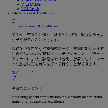
Vega Library Experience
Vega Mobile
INN-Reach
Life Sciences & Healthcare
Life Sciences & Healthcare
安全性、有効性に優れ、商業的に成功可能な治療をよ
り早く患者さんに届けます。
広範かつ専門的な治療領域データと文脈に即した洞察
に裏打ちされたAI搭載のインテリジェンス・プラット
フォームにより、課題を乗り越え、患者中心のスマー
トな意思決定を自信を持って行うことができます。
詳細はこちら
north_east
注目のコンテンツ
Integrating patient centricity into the Menarini mature brand
strategy for commercial excellence