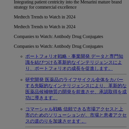
Integrating patient centricity into the Menarini mature brand
strategy for commercial excellence
Medtech Trends to Watch in 2024
Medtech Trends to Watch in 2024
Companies to Watch: Antibody Drug Conjugates
Companies to Watch: Antibody Drug Conjugates
ポートフォリオ戦略・事業開発
データと専門知
識を結びつける革新的なインテリジェンスによ
り、ポートフォリオの成長を促進します。
研究開発
医薬品のライフサイクル全体をカバー
する先駆的なインテリジェンスにより、革新的な
医薬品候補物質の開発を前進させ、承認取得を成
功に導きます。
コマーシャル戦略
信頼できる市場アクセスと上
市のためのソリューションが、市場と患者アクセ
スの道のりを加速させます 。