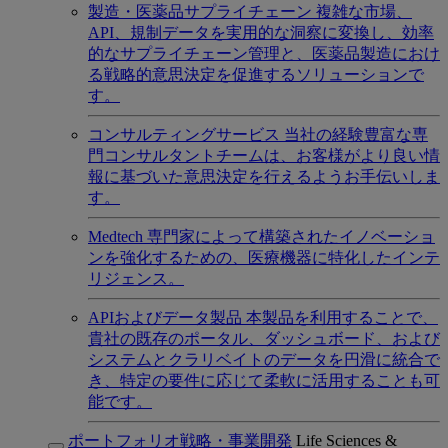
製造・医薬品サプライチェーン
複雑な市場、
API、規制データを実用的な洞察に変換し、効率
的なサプライチェーン管理と、医薬品製造におけ
る戦略的意思決定を促進するソリューションで
す。
コンサルティングサービス
当社の経験豊富な専
門コンサルタントチームは、お客様がより良い情
報に基づいた意思決定を行えるようお手伝いしま
す。
Medtech
専門家によって構築されたイノベーショ
ンを強化するための、医療機器に特化したインテ
リジェンス。
APIおよびデータ製品
本製品を利用することで、
貴社の既存のポータル、ダッシュボード、および
システムとクラリベイトのデータを円滑に統合で
き、特定の要件に応じて柔軟に活用することも可
能です。
ポートフォリオ戦略・事業開発
Life Sciences &