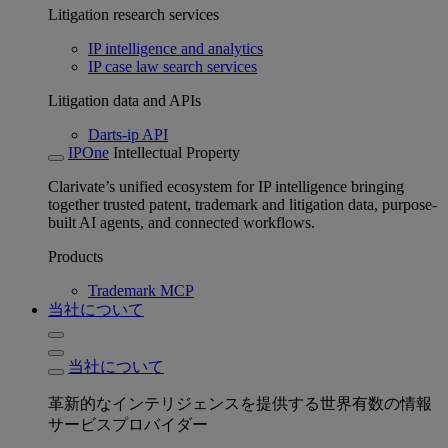
Litigation research services
IP intelligence and analytics
IP case law search services
Litigation data and APIs
Darts-ip API
IPOne
Intellectual Property
Clarivate’s unified ecosystem for IP intelligence bringing
together trusted patent, trademark and litigation data, purpose-
built AI agents, and connected workflows.
Products
Trademark MCP
当社について
当社について
革新的なインテリジェンスを提供する世界有数の情報
サービスプロバイダー