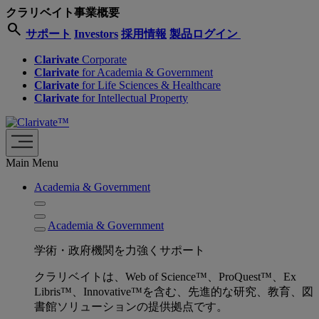
クラリベイト事業概要
search
サポート
Investors
採用情報
製品ログイン
Clarivate
Corporate
Clarivate
for Academia & Government
Clarivate
for Life Sciences & Healthcare
Clarivate
for Intellectual Property
Main Menu
Academia & Government
Academia & Government
学術・政府機関を力強くサポート
クラリベイトは、Web of Science™、ProQuest™、Ex
Libris™、Innovative™を含む、先進的な研究、教育、図
書館ソリューションの提供拠点です。