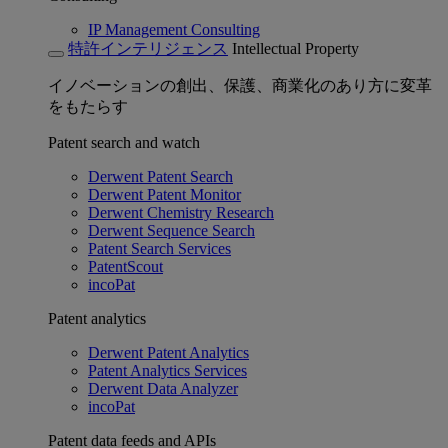
IP Management Consulting
特許インテリジェンス
Intellectual Property
イノベーションの創出、保護、商業化のあり方に変革
をもたらす
Patent search and watch
Derwent Patent Search
Derwent Patent Monitor
Derwent Chemistry Research
Derwent Sequence Search
Patent Search Services
PatentScout
incoPat
Patent analytics
Derwent Patent Analytics
Patent Analytics Services
Derwent Data Analyzer
incoPat
Patent data feeds and APIs