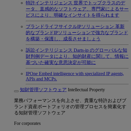
特許インテリジェンス
世界でトップクラスのデ
ータ、直感的なソフトウェア、専門家によるサー
ビスにより、明確なインサイトを得られます
ブランドライフサイクルIPソリューション
革新
的なブランドIPソリューションで強力なブランド
を構築・保護し、成長させましょう
訴訟インテリジェンス
Darts-ip のグローバルな知
財判例データにより、知的財産に関して、情報に
基づいた確実な意思決定が可能に
IPOne
Embed intelligence with specialized IP agents,
APIs and MCPs.
知財管理ソフトウェア
Intellectual Property
業務パフォーマンスを向上させ、貴重な特許およびブ
ランド資産ポートフォリオの管理プロセスを簡素化す
る知財管理ソフトウェア
For corporates