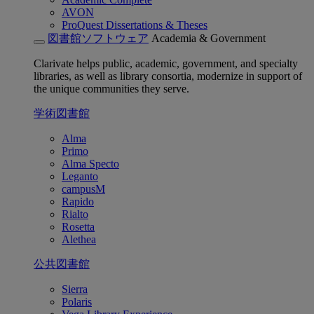
AVON
ProQuest Dissertations & Theses
図書館ソフトウェア
Academia & Government
Clarivate helps public, academic, government, and specialty
libraries, as well as library consortia, modernize in support of
the unique communities they serve.
学術図書館
Alma
Primo
Alma Specto
Leganto
campusM
Rapido
Rialto
Rosetta
Alethea
公共図書館
Sierra
Polaris