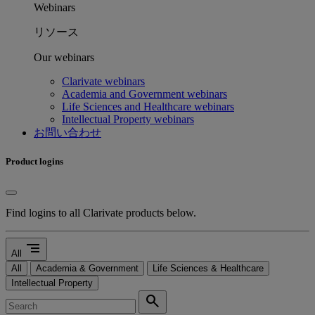
Webinars
リソース
Our webinars
Clarivate webinars
Academia and Government webinars
Life Sciences and Healthcare webinars
Intellectual Property webinars
お問い合わせ
Product logins
Find logins to all Clarivate products below.
segment
All
All
Academia & Government
Life Sciences & Healthcare
Intellectual Property
search