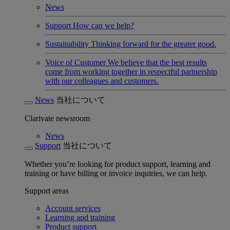
News
Support
How can we help?
Sustainability
Thinking forward for the greater good.
Voice of Customer
We believe that the best results
come from working together in respectful partnership
with our colleagues and customers.
News
当社について
Clarivate newsroom
News
Support
当社について
Whether you’re looking for product support, learning and
training or have billing or invoice inquiries, we can help.
Support areas
Account services
Learning and training
Product support