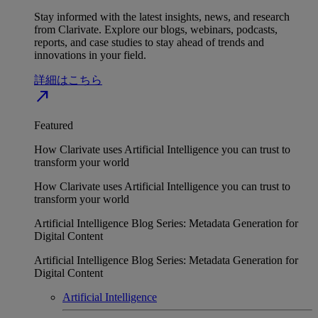
Stay informed with the latest insights, news, and research
from Clarivate. Explore our blogs, webinars, podcasts,
reports, and case studies to stay ahead of trends and
innovations in your field.
詳細はこちら
north_east
Featured
How Clarivate uses Artificial Intelligence you can trust to
transform your world
How Clarivate uses Artificial Intelligence you can trust to
transform your world
Artificial Intelligence Blog Series: Metadata Generation for
Digital Content
Artificial Intelligence Blog Series: Metadata Generation for
Digital Content
Artificial Intelligence