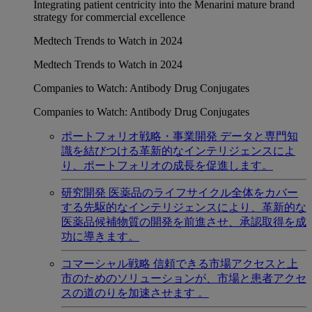
Integrating patient centricity into the Menarini mature brand
strategy for commercial excellence
Medtech Trends to Watch in 2024
Medtech Trends to Watch in 2024
Companies to Watch: Antibody Drug Conjugates
Companies to Watch: Antibody Drug Conjugates
ポートフォリオ戦略・事業開発
データと専門知
識を結びつける革新的なインテリジェンスによ
り、ポートフォリオの成長を促進します。
研究開発
医薬品のライフサイクル全体をカバー
する先駆的なインテリジェンスにより、革新的な
医薬品候補物質の開発を前進させ、承認取得を成
功に導きます。
コマーシャル戦略
信頼できる市場アクセスと上
市のためのソリューションが、市場と患者アクセ
スの道のりを加速させます 。