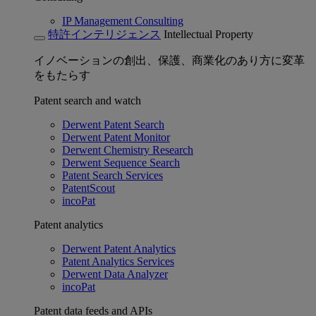
IP Management Consulting
特許インテリジェンス
Intellectual Property
イノベーションの創出、保護、商業化のあり方に変革
をもたらす
Patent search and watch
Derwent Patent Search
Derwent Patent Monitor
Derwent Chemistry Research
Derwent Sequence Search
Patent Search Services
PatentScout
incoPat
Patent analytics
Derwent Patent Analytics
Patent Analytics Services
Derwent Data Analyzer
incoPat
Patent data feeds and APIs