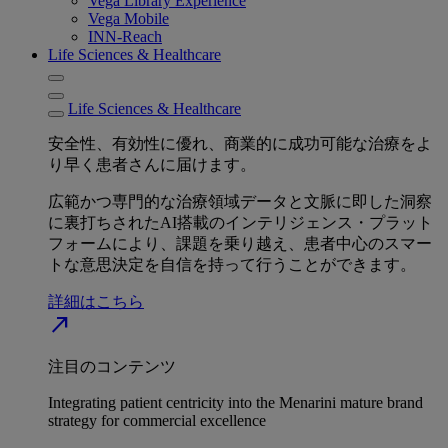
Vega Library Experience
Vega Mobile
INN-Reach
Life Sciences & Healthcare
Life Sciences & Healthcare
安全性、有効性に優れ、商業的に成功可能な治療をよ
り早く患者さんに届けます。
広範かつ専門的な治療領域データと文脈に即した洞察
に裏打ちされたAI搭載のインテリジェンス・プラット
フォームにより、課題を乗り越え、患者中心のスマー
トな意思決定を自信を持って行うことができます。
詳細はこちら
north_east
注目のコンテンツ
Integrating patient centricity into the Menarini mature brand
strategy for commercial excellence