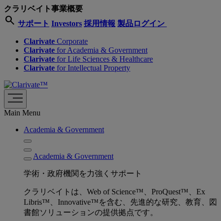
クラリベイト事業概要
search
サポート
Investors
採用情報
製品ログイン
Clarivate
Corporate
Clarivate
for Academia & Government
Clarivate
for Life Sciences & Healthcare
Clarivate
for Intellectual Property
Main Menu
Academia & Government
Academia & Government
学術・政府機関を力強くサポート
クラリベイトは、Web of Science™、ProQuest™、Ex
Libris™、Innovative™を含む、先進的な研究、教育、図
書館ソリューションの提供拠点です。