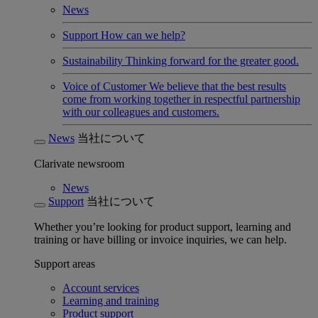
News
Support
How can we help?
Sustainability
Thinking forward for the greater good.
Voice of Customer
We believe that the best results
come from working together in respectful partnership
with our colleagues and customers.
News
当社について
Clarivate newsroom
News
Support
当社について
Whether you’re looking for product support, learning and
training or have billing or invoice inquiries, we can help.
Support areas
Account services
Learning and training
Product support