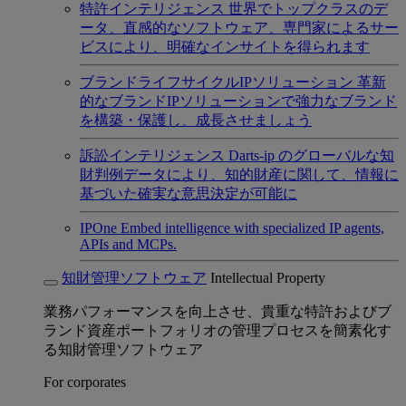
特許インテリジェンス
世界でトップクラスのデ
ータ、直感的なソフトウェア、専門家によるサー
ビスにより、明確なインサイトを得られます
ブランドライフサイクルIPソリューション
革新
的なブランドIPソリューションで強力なブランド
を構築・保護し、成長させましょう
訴訟インテリジェンス
Darts-ip のグローバルな知
財判例データにより、知的財産に関して、情報に
基づいた確実な意思決定が可能に
IPOne
Embed intelligence with specialized IP agents,
APIs and MCPs.
知財管理ソフトウェア
Intellectual Property
業務パフォーマンスを向上させ、貴重な特許およびブ
ランド資産ポートフォリオの管理プロセスを簡素化す
る知財管理ソフトウェア
For corporates