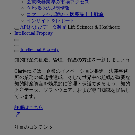
医療機器業界の市場アクセス
医療機器の規制情報
コマーシャル戦略・医薬品上市戦略
インサイト＆レポート
APIおよびデータ製品
Life Sciences & Healthcare
Intellectual Property
Intellectual Property
知的財産の創造、管理、保護の方法を一新しましょう
Clarivateでは、企業のイノベーション推進、法律事務
所の業務の卓越性達成、そして世界中の組織が重要な
知的財産資産を効果的に管理・保護できるよう、知的
財産データ、ソフトウェア、および専門知識を提供し
ています。
詳細はこちら
north_east
注目のコンテンツ