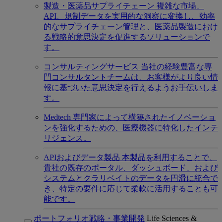
製造・医薬品サプライチェーン
複雑な市場、
API、規制データを実用的な洞察に変換し、効率
的なサプライチェーン管理と、医薬品製造におけ
る戦略的意思決定を促進するソリューションで
す。
コンサルティングサービス
当社の経験豊富な専
門コンサルタントチームは、お客様がより良い情
報に基づいた意思決定を行えるようお手伝いしま
す。
Medtech
専門家によって構築されたイノベーショ
ンを強化するための、医療機器に特化したインテ
リジェンス。
APIおよびデータ製品
本製品を利用することで、
貴社の既存のポータル、ダッシュボード、および
システムとクラリベイトのデータを円滑に統合で
き、特定の要件に応じて柔軟に活用することも可
能です。
ポートフォリオ戦略・事業開発
Life Sciences &