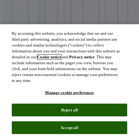
By accessing this website, you acknowledge that we and our
third party advertising, analytics, and social media partners use
cookies and similar technologies (“cookies”) to collect
information about you and your interactions with this website as
detailed in our
Cookie notice
and
Privacy notice
. This may
include information such as the pages you view, buttons you
click, and your form field submissions on the website. You may
reject certain non-essential cookies or manage your preferences
at any time.
Manage cookie preferences
Reject all
Accept all