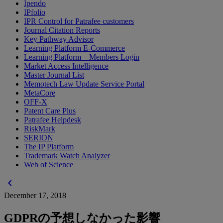
Ipendo
IPfolio
IPR Control for Patrafee customers
Journal Citation Reports
Key Pathway Advisor
Learning Platform E-Commerce
Learning Platform – Members Login
Market Access Intelligence
Master Journal List
Memotech Law Update Service Portal
MetaCore
OFF-X
Patent Care Plus
Patrafee Helpdesk
RiskMark
SERION
The IP Platform
Trademark Watch Analyzer
Web of Science
chevron_left
December 17, 2018
GDPRの予想しなかった影響