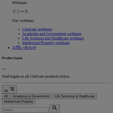
Webinars
リソース
Our webinars
Clarivate webinars
Academia and Government webinars
Life Sciences and Healthcare webinars
Intellectual Property webinars
お問い合わせ
Product logins
Find logins to all Clarivate products below.
segment
All
All
Academia & Government
Life Sciences & Healthcare
Intellectual Property
search