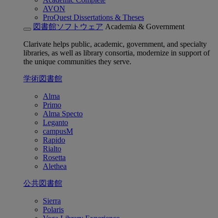
AVON
ProQuest Dissertations & Theses
図書館ソフトウェア
Academia & Government
Clarivate helps public, academic, government, and specialty
libraries, as well as library consortia, modernize in support of
the unique communities they serve.
学術図書館
Alma
Primo
Alma Specto
Leganto
campusM
Rapido
Rialto
Rosetta
Alethea
公共図書館
Sierra
Polaris