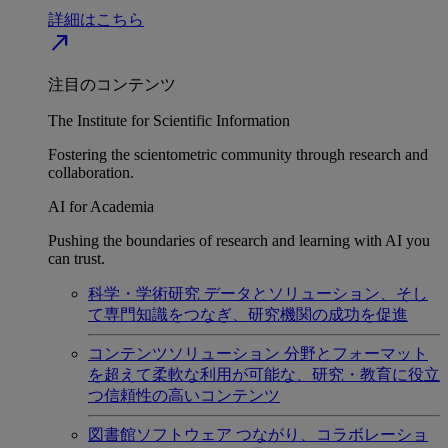
詳細はこちら
north_east
注目のコンテンツ
The Institute for Scientific Information
Fostering the scientometric community through research and
collaboration.
AI for Academia
Pushing the boundaries of research and learning with AI you
can trust.
科学・学術研究
データとソリューション、そし
て専門知識をつなぎ、研究機関の成功を促進
コンテンツソリューション
分野とフォーマット
を超えて柔軟な利用が可能な、研究・教育に役立
つ信頼性の高いコンテンツ
図書館ソフトウェア
つながり、コラボレーショ