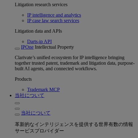
Litigation research services
IP intelligence and analytics
IP case law search services
Litigation data and APIs
Darts-ip API
IPOne
Intellectual Property
Clarivate’s unified ecosystem for IP intelligence bringing
together trusted patent, trademark and litigation data, purpose-
built AI agents, and connected workflows.
Products
Trademark MCP
当社について
当社について
革新的なインテリジェンスを提供する世界有数の情報
サービスプロバイダー