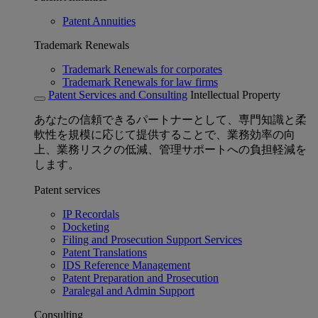
Patent Annuities
Trademark Renewals
Trademark Renewals for corporates
Trademark Renewals for law firms
Patent Services and Consulting
Intellectual Property
あなたの信頼できるパートナーとして、専門知識と柔
軟性を規模に応じて提供することで、業務効率の向
上、業務リスクの低減、管理サポートへの負担軽減を
します。
Patent services
IP Recordals
Docketing
Filing and Prosecution Support Services
Patent Translations
IDS Reference Management
Patent Preparation and Prosecution
Paralegal and Admin Support
Consulting