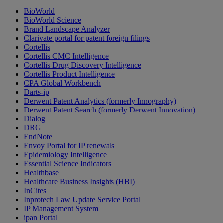
BioWorld
BioWorld Science
Brand Landscape Analyzer
Clarivate portal for patent foreign filings
Cortellis
Cortellis CMC Intelligence
Cortellis Drug Discovery Intelligence
Cortellis Product Intelligence
CPA Global Workbench
Darts-ip
Derwent Patent Analytics (formerly Innography)
Derwent Patent Search (formerly Derwent Innovation)
Dialog
DRG
EndNote
Envoy Portal for IP renewals
Epidemiology Intelligence
Essential Science Indicators
Healthbase
Healthcare Business Insights (HBI)
InCites
Inprotech Law Update Service Portal
IP Management System
ipan Portal