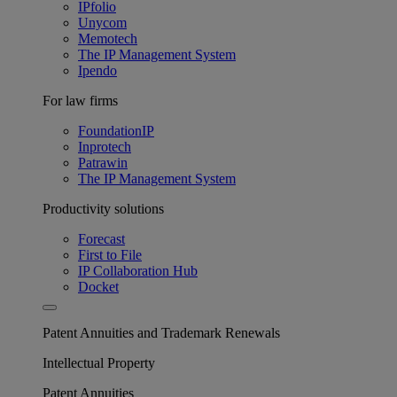
IPfolio
Unycom
Memotech
The IP Management System
Ipendo
For law firms
FoundationIP
Inprotech
Patrawin
The IP Management System
Productivity solutions
Forecast
First to File
IP Collaboration Hub
Docket
Patent Annuities and Trademark Renewals
Intellectual Property
Patent Annuities