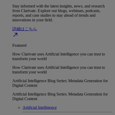
Stay informed with the latest insights, news, and research
from Clarivate. Explore our blogs, webinars, podcasts,
reports, and case studies to stay ahead of trends and
innovations in your field.
詳細はこちら
north_east
Featured
How Clarivate uses Artificial Intelligence you can trust to
transform your world
How Clarivate uses Artificial Intelligence you can trust to
transform your world
Artificial Intelligence Blog Series: Metadata Generation for
Digital Content
Artificial Intelligence Blog Series: Metadata Generation for
Digital Content
Artificial Intelligence