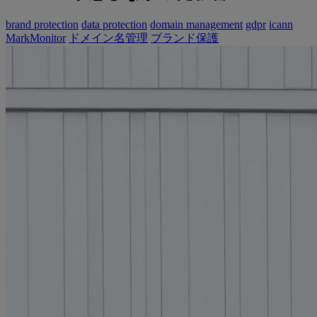
brand protection
data protection
domain management
gdpr
icann
MarkMonitor
ドメイン名管理
ブランド保護