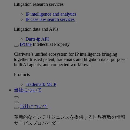
Litigation research services
IP intelligence and analytics
IP case law search services
Litigation data and APIs
Darts-ip API
IPOne
Intellectual Property
Clarivate’s unified ecosystem for IP intelligence bringing
together trusted patent, trademark and litigation data, purpose-
built AI agents, and connected workflows.
Products
Trademark MCP
当社について
当社について
革新的なインテリジェンスを提供する世界有数の情報
サービスプロバイダー