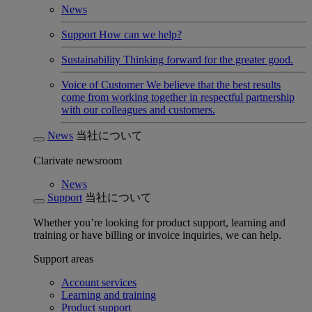
News
Support
How can we help?
Sustainability
Thinking forward for the greater good.
Voice of Customer
We believe that the best results
come from working together in respectful partnership
with our colleagues and customers.
News
当社について
Clarivate newsroom
News
Support
当社について
Whether you’re looking for product support, learning and
training or have billing or invoice inquiries, we can help.
Support areas
Account services
Learning and training
Product support