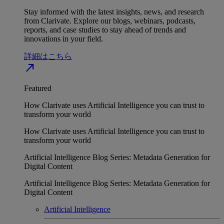
Stay informed with the latest insights, news, and research
from Clarivate. Explore our blogs, webinars, podcasts,
reports, and case studies to stay ahead of trends and
innovations in your field.
詳細はこちら
north_east
Featured
How Clarivate uses Artificial Intelligence you can trust to
transform your world
How Clarivate uses Artificial Intelligence you can trust to
transform your world
Artificial Intelligence Blog Series: Metadata Generation for
Digital Content
Artificial Intelligence Blog Series: Metadata Generation for
Digital Content
Artificial Intelligence