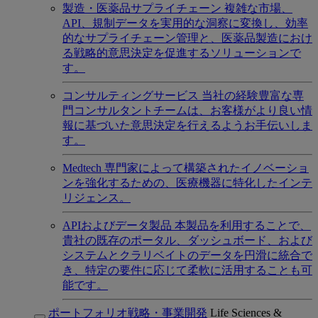
製造・医薬品サプライチェーン
複雑な市場、
API、規制データを実用的な洞察に変換し、効率
的なサプライチェーン管理と、医薬品製造におけ
る戦略的意思決定を促進するソリューションで
す。
コンサルティングサービス
当社の経験豊富な専
門コンサルタントチームは、お客様がより良い情
報に基づいた意思決定を行えるようお手伝いしま
す。
Medtech
専門家によって構築されたイノベーショ
ンを強化するための、医療機器に特化したインテ
リジェンス。
APIおよびデータ製品
本製品を利用することで、
貴社の既存のポータル、ダッシュボード、および
システムとクラリベイトのデータを円滑に統合で
き、特定の要件に応じて柔軟に活用することも可
能です。
ポートフォリオ戦略・事業開発
Life Sciences &