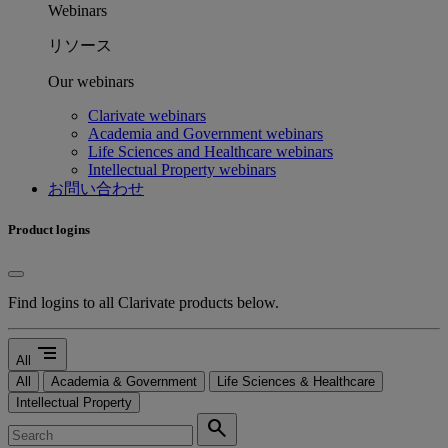
Webinars
リソース
Our webinars
Clarivate webinars
Academia and Government webinars
Life Sciences and Healthcare webinars
Intellectual Property webinars
お問い合わせ
Product logins
Find logins to all Clarivate products below.
segment
All
All
Academia & Government
Life Sciences & Healthcare
Intellectual Property
search