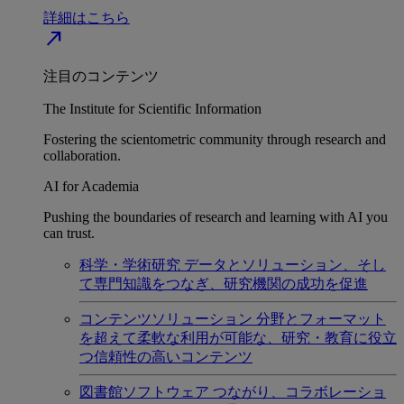
詳細はこちら
north_east
注目のコンテンツ
The Institute for Scientific Information
Fostering the scientometric community through research and
collaboration.
AI for Academia
Pushing the boundaries of research and learning with AI you
can trust.
科学・学術研究
データとソリューション、そし
て専門知識をつなぎ、研究機関の成功を促進
コンテンツソリューション
分野とフォーマット
を超えて柔軟な利用が可能な、研究・教育に役立
つ信頼性の高いコンテンツ
図書館ソフトウェア
つながり、コラボレーショ