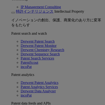
IP Management Consulting
特許インテリジェンス
Intellectual Property
イノベーションの創出、保護、商業化のあり方に変革
をもたらす
Patent search and watch
Derwent Patent Search
Derwent Patent Monitor
Derwent Chemistry Research
Derwent Sequence Search
Patent Search Services
PatentScout
incoPat
Patent analytics
Derwent Patent Analytics
Patent Analytics Services
Derwent Data Analyzer
incoPat
Patent data feeds and APIs