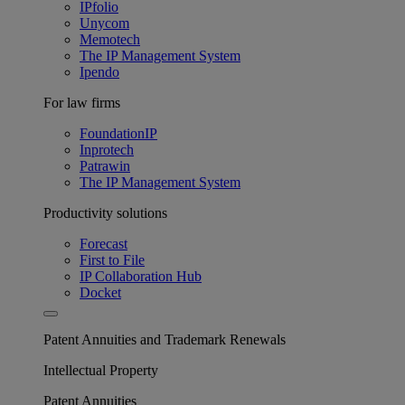
IPfolio
Unycom
Memotech
The IP Management System
Ipendo
For law firms
FoundationIP
Inprotech
Patrawin
The IP Management System
Productivity solutions
Forecast
First to File
IP Collaboration Hub
Docket
Patent Annuities and Trademark Renewals
Intellectual Property
Patent Annuities