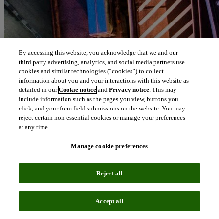
By accessing this website, you acknowledge that we and our
third party advertising, analytics, and social media partners use
cookies and similar technologies (“cookies”) to collect
information about you and your interactions with this website as
detailed in our
Cookie notice
and
Privacy notice
. This may
include information such as the pages you view, buttons you
click, and your form field submissions on the website. You may
reject certain non-essential cookies or manage your preferences
at any time.
Manage cookie preferences
Reject all
Accept all