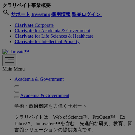
クラリベイト事業概要
search
サポート
Investors
採用情報
製品ログイン
Clarivate
Corporate
Clarivate
for Academia & Government
Clarivate
for Life Sciences & Healthcare
Clarivate
for Intellectual Property
Main Menu
Academia & Government
Academia & Government
学術・政府機関を力強くサポート
クラリベイトは、Web of Science™、ProQuest™、Ex
Libris™、Innovative™を含む、先進的な研究、教育、図
書館ソリューションの提供拠点です。