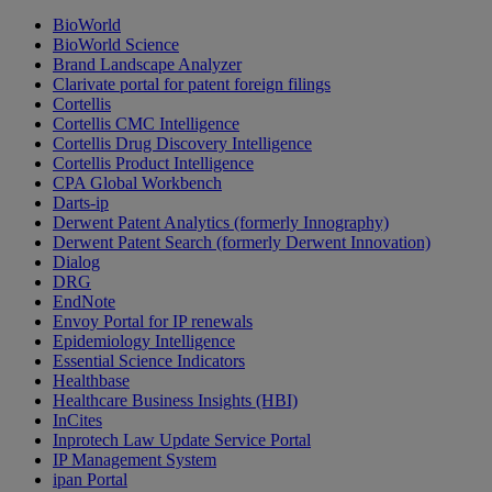
BioWorld
BioWorld Science
Brand Landscape Analyzer
Clarivate portal for patent foreign filings
Cortellis
Cortellis CMC Intelligence
Cortellis Drug Discovery Intelligence
Cortellis Product Intelligence
CPA Global Workbench
Darts-ip
Derwent Patent Analytics (formerly Innography)
Derwent Patent Search (formerly Derwent Innovation)
Dialog
DRG
EndNote
Envoy Portal for IP renewals
Epidemiology Intelligence
Essential Science Indicators
Healthbase
Healthcare Business Insights (HBI)
InCites
Inprotech Law Update Service Portal
IP Management System
ipan Portal