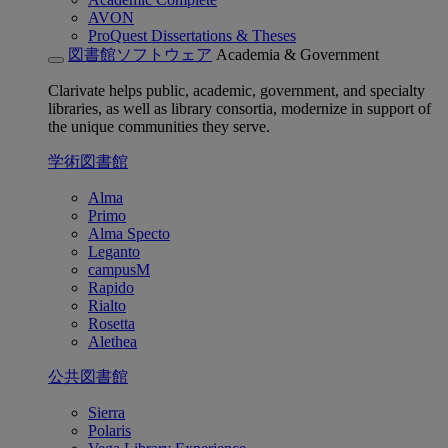
AVON
ProQuest Dissertations & Theses
図書館ソフトウェア
Academia & Government
Clarivate helps public, academic, government, and specialty
libraries, as well as library consortia, modernize in support of
the unique communities they serve.
学術図書館
Alma
Primo
Alma Specto
Leganto
campusM
Rapido
Rialto
Rosetta
Alethea
公共図書館
Sierra
Polaris