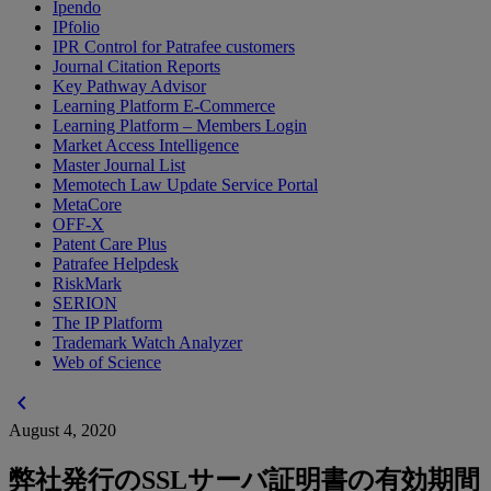
Ipendo
IPfolio
IPR Control for Patrafee customers
Journal Citation Reports
Key Pathway Advisor
Learning Platform E-Commerce
Learning Platform – Members Login
Market Access Intelligence
Master Journal List
Memotech Law Update Service Portal
MetaCore
OFF-X
Patent Care Plus
Patrafee Helpdesk
RiskMark
SERION
The IP Platform
Trademark Watch Analyzer
Web of Science
chevron_left
August 4, 2020
弊社発行のSSLサーバ証明書の有効期間