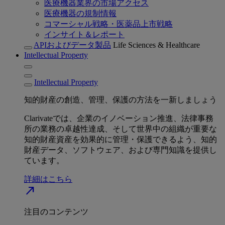
医療機器業界の市場アクセス
医療機器の規制情報
コマーシャル戦略・医薬品上市戦略
インサイト＆レポート
APIおよびデータ製品
Life Sciences & Healthcare
Intellectual Property
Intellectual Property
知的財産の創造、管理、保護の方法を一新しましょう
Clarivateでは、企業のイノベーション推進、法律事務
所の業務の卓越性達成、そして世界中の組織が重要な
知的財産資産を効果的に管理・保護できるよう、知的
財産データ、ソフトウェア、および専門知識を提供し
ています。
詳細はこちら
north_east
注目のコンテンツ