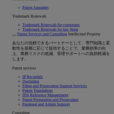
Patent Annuities
Trademark Renewals
Trademark Renewals for corporates
Trademark Renewals for law firms
Patent Services and Consulting
Intellectual Property
あなたの信頼できるパートナーとして、専門知識と柔
軟性を規模に応じて提供することで、業務効率の向
上、業務リスクの低減、管理サポートへの負担軽減を
します。
Patent services
IP Recordals
Docketing
Filing and Prosecution Support Services
Patent Translations
IDS Reference Management
Patent Preparation and Prosecution
Paralegal and Admin Support
Consulting