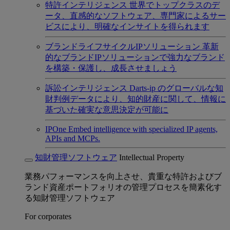
特許インテリジェンス
世界でトップクラスのデ
ータ、直感的なソフトウェア、専門家によるサー
ビスにより、明確なインサイトを得られます
ブランドライフサイクルIPソリューション
革新
的なブランドIPソリューションで強力なブランド
を構築・保護し、成長させましょう
訴訟インテリジェンス
Darts-ip のグローバルな知
財判例データにより、知的財産に関して、情報に
基づいた確実な意思決定が可能に
IPOne
Embed intelligence with specialized IP agents,
APIs and MCPs.
知財管理ソフトウェア
Intellectual Property
業務パフォーマンスを向上させ、貴重な特許およびブ
ランド資産ポートフォリオの管理プロセスを簡素化す
る知財管理ソフトウェア
For corporates