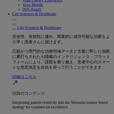
Vega Library Experience
Vega Mobile
INN-Reach
Life Sciences & Healthcare
Life Sciences & Healthcare
安全性、有効性に優れ、商業的に成功可能な治療をよ
り早く患者さんに届けます。
広範かつ専門的な治療領域データと文脈に即した洞察
に裏打ちされたAI搭載のインテリジェンス・プラット
フォームにより、課題を乗り越え、患者中心のスマー
トな意思決定を自信を持って行うことができます。
詳細はこちら
north_east
注目のコンテンツ
Integrating patient centricity into the Menarini mature brand
strategy for commercial excellence