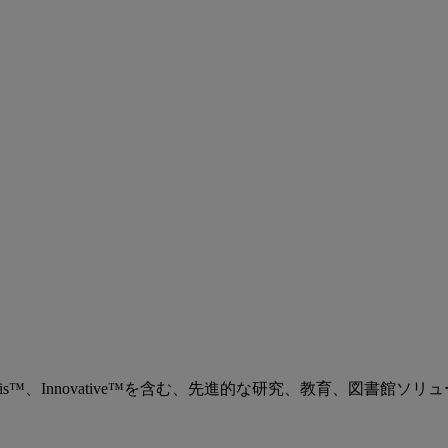
、Ex Libris™、Innovative™を含む、先進的な研究、教育、図書