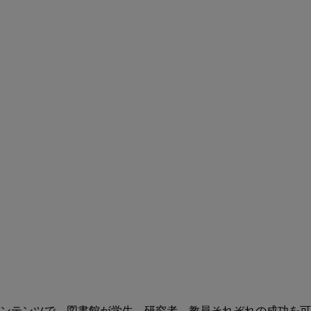
ンテンツで、図書館が学生、研究者、教員それぞれの成功を可