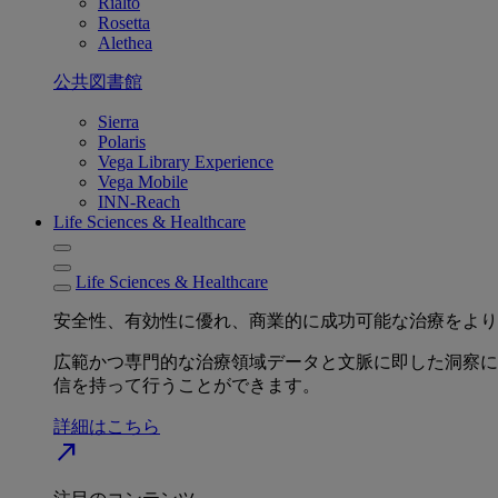
Rialto
Rosetta
Alethea
公共図書館
Sierra
Polaris
Vega Library Experience
Vega Mobile
INN-Reach
Life Sciences & Healthcare
Life Sciences & Healthcare
安全性、有効性に優れ、商業的に成功可能な治療をより
広範かつ専門的な治療領域データと文脈に即した洞察に
信を持って行うことができます。
詳細はこちら
north_east