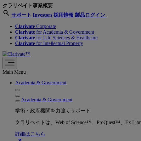
クラリベイト事業概要
search
サポート
Investors
採用情報
製品ログイン
Clarivate
Corporate
Clarivate
for Academia & Government
Clarivate
for Life Sciences & Healthcare
Clarivate
for Intellectual Property
Main Menu
Academia & Government
Academia & Government
学術・政府機関を力強くサポート
クラリベイトは、Web of Science™、ProQuest™
詳細はこちら