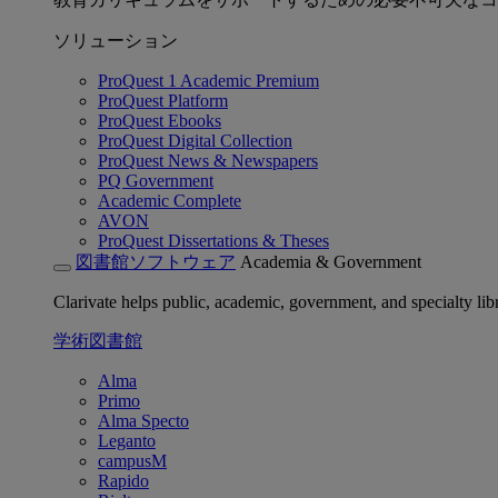
ソリューション
ProQuest 1 Academic Premium
ProQuest Platform
ProQuest Ebooks
ProQuest Digital Collection
ProQuest News & Newspapers
PQ Government
Academic Complete
AVON
ProQuest Dissertations & Theses
図書館ソフトウェア
Academia & Government
Clarivate helps public, academic, government, and specialty libr
学術図書館
Alma
Primo
Alma Specto
Leganto
campusM
Rapido