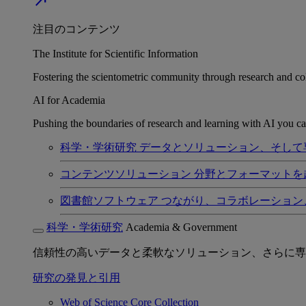
north_east
注目のコンテンツ
The Institute for Scientific Information
Fostering the scientometric community through research and col
AI for Academia
Pushing the boundaries of research and learning with AI you can
科学・学術研究
データとソリューション、そして
コンテンツソリューション
分野とフォーマットを
図書館ソフトウェア
つながり、コラボレーション
科学・学術研究
Academia & Government
信頼性の高いデータと柔軟なソリューション、さらに専
研究の発見と引用
Web of Science Core Collection