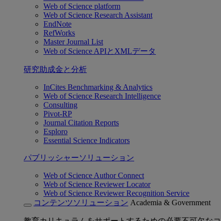
Web of Science platform
Web of Science Research Assistant
EndNote
RefWorks
Master Journal List
Web of Science APIとXMLデータ
研究助成金と分析
InCites Benchmarking & Analytics
Web of Science Research Intelligence
Consulting
Pivot-RP
Journal Citation Reports
Esploro
Essential Science Indicators
パブリッシャーソリューション
Web of Science Author Connect
Web of Science Reviewer Locator
Web of Science Reviewer Recognition Service
コンテンツソリューション
Academia & Government
教育カリキュラムをサポートするための必要不可欠なコ