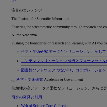
north_east
注目のコンテンツ
The Institute for Scientific Information
Fostering the scientometric community through research and col
AI for Academia
Pushing the boundaries of research and learning with AI you can
科学・学術研究
データとソリューション、そして
コンテンツソリューション
分野とフォーマットを
図書館ソフトウェア
つながり、コラボレーション
科学・学術研究
Academia & Government
信頼性の高いデータと柔軟なソリューション、さらに専
研究の発見と引用
Web of Science Core Collection