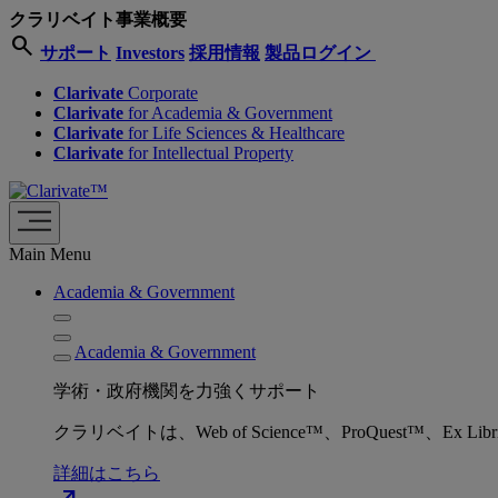
クラリベイト事業概要
search
サポート
Investors
採用情報
製品ログイン
Clarivate
Corporate
Clarivate
for Academia & Government
Clarivate
for Life Sciences & Healthcare
Clarivate
for Intellectual Property
Main Menu
Academia & Government
Academia & Government
学術・政府機関を力強くサポート
クラリベイトは、Web of Science™、ProQuest™
詳細はこちら