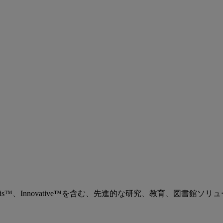
、Ex Libris™、Innovative™を含む、先進的な研究、教育、図書