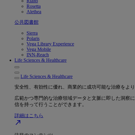
Rialto
Rosetta
Alethea
公共図書館
Sierra
Polaris
Vega Library Experience
Vega Mobile
INN-Reach
Life Sciences & Healthcare
Life Sciences & Healthcare
安全性、有効性に優れ、商業的に成功可能な治療をより
広範かつ専門的な治療領域データと文脈に即した洞察に
信を持って行うことができます。
詳細はこちら
north_east