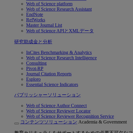
Web of Science platform
Web of Science Research Assistant
EndNote
RefWorks
Master Journal List
Web of Science APIとXMLデータ
研究助成金と分析
InCites Benchmarking & Analytics
Web of Science Research Intelligence
Consulting
Pivot-RP
Journal Citation Reports
Esploro
Essential Science Indicators
パブリッシャーソリューション
Web of Science Author Connect
Web of Science Reviewer Locator
Web of Science Reviewer Recognition Service
コンテンツソリューション
Academia & Government
教育カリキュラムをサポートするための必要不可欠なコ