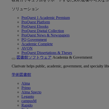
ソリューション
ProQuest 1 Academic Premium
ProQuest Platform
ProQuest Ebooks
ProQuest Digital Collection
ProQuest News & Newspapers
PQ Government
Academic Complete
AVON
ProQuest Dissertations & Theses
図書館ソフトウェア
Academia & Government
Clarivate helps public, academic, government, and specialty libr
学術図書館
Alma
Primo
Alma Specto
Leganto
campusM
Rapido