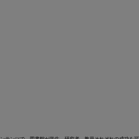
ンテンツで、図書館が学生、研究者、教員それぞれの成功を可