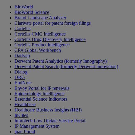
BioWorld
BioWorld Science
Brand Landscape Analyzer
Clarivate portal for patent foreign filings
Cortellis
Cortellis CMC Intelligence
Cortellis Drug Discovery Intelligence
Cortellis Product Intelligence
CPA Global Workbench
Darts-ip
Derwent Patent Analytics (formerly Innography)
Derwent Patent Search (formerly Derwent Innovation)
Dialog
DRG
EndNote
Envoy Portal for IP renewals
Epidemiology Intelligence
Essential Science Indicators
Healthbase
Healthcare Business Insights (HBI)
InCites
Inprotech Law Update Service Portal
IP Management System
ipan Portal