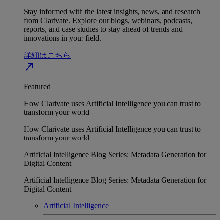
Stay informed with the latest insights, news, and research
from Clarivate. Explore our blogs, webinars, podcasts,
reports, and case studies to stay ahead of trends and
innovations in your field.
詳細はこちら
north_east
Featured
How Clarivate uses Artificial Intelligence you can trust to
transform your world
How Clarivate uses Artificial Intelligence you can trust to
transform your world
Artificial Intelligence Blog Series: Metadata Generation for
Digital Content
Artificial Intelligence Blog Series: Metadata Generation for
Digital Content
Artificial Intelligence