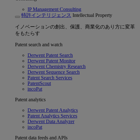
IP Management Consulting
特許インテリジェンス
Intellectual Property
イノベーションの創出、保護、商業化のあり方に変革
をもたらす
Patent search and watch
Derwent Patent Search
Derwent Patent Monitor
Derwent Chemistry Research
Derwent Sequence Search
Patent Search Services
PatentScout
incoPat
Patent analytics
Derwent Patent Analytics
Patent Analytics Services
Derwent Data Analyzer
incoPat
Patent data feeds and APIs