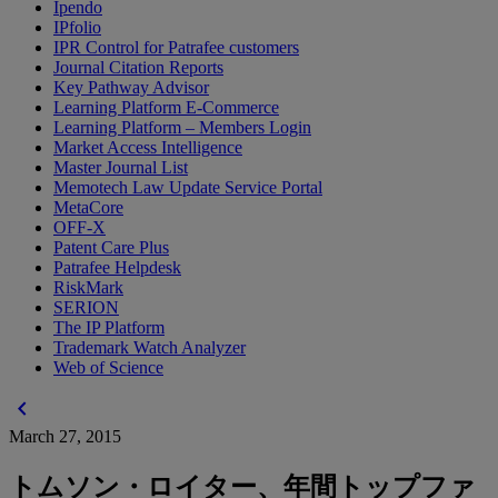
Ipendo
IPfolio
IPR Control for Patrafee customers
Journal Citation Reports
Key Pathway Advisor
Learning Platform E-Commerce
Learning Platform – Members Login
Market Access Intelligence
Master Journal List
Memotech Law Update Service Portal
MetaCore
OFF-X
Patent Care Plus
Patrafee Helpdesk
RiskMark
SERION
The IP Platform
Trademark Watch Analyzer
Web of Science
chevron_left
March 27, 2015
トムソン・ロイター、年間トップファ