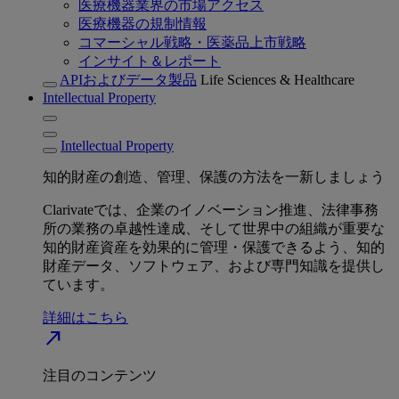
医療機器業界の市場アクセス
医療機器の規制情報
コマーシャル戦略・医薬品上市戦略
インサイト＆レポート
APIおよびデータ製品
Life Sciences & Healthcare
Intellectual Property
Intellectual Property
知的財産の創造、管理、保護の方法を一新しましょう
Clarivateでは、企業のイノベーション推進、法律事務
所の業務の卓越性達成、そして世界中の組織が重要な
知的財産資産を効果的に管理・保護できるよう、知的
財産データ、ソフトウェア、および専門知識を提供し
ています。
詳細はこちら
north_east
注目のコンテンツ