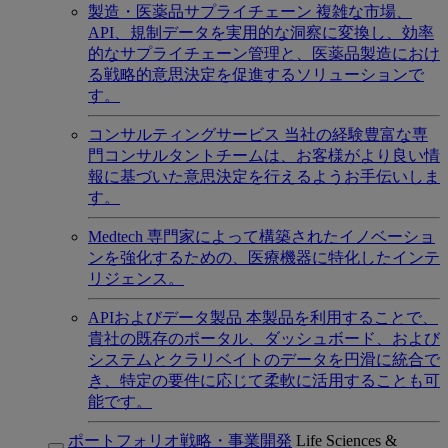
製造・医薬品サプライチェーン
複雑な市場、
API、規制データを実用的な洞察に変換し、効率
的なサプライチェーン管理と、医薬品製造におけ
る戦略的意思決定を促進するソリューションで
す。
コンサルティングサービス
当社の経験豊富な専
門コンサルタントチームは、お客様がより良い情
報に基づいた意思決定を行えるようお手伝いしま
す。
Medtech
専門家によって構築されたイノベーショ
ンを強化するための、医療機器に特化したインテ
リジェンス。
APIおよびデータ製品
本製品を利用することで、
貴社の既存のポータル、ダッシュボード、および
システムとクラリベイトのデータを円滑に統合で
き、特定の要件に応じて柔軟に活用することも可
能です。
ポートフォリオ戦略・事業開発
Life Sciences &