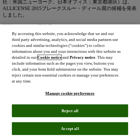
社：米国ニューヨーク、日本オフィス：東京都港区）は、
ALLICENSE 2015ブレークスルー・ディール賞の候補を発表
しました。
同賞は、バイオ医薬品のライセンシングとM&Aのそれぞれ
の部門において、2014年のトップディールを表彰するもの
By accessing this website, you acknowledge that we and our
で、バイオ医薬品分野の事業開発・ライセンシング向けソリ
third party advertising, analytics, and social media partners use
cookies and similar technologies (“cookies”) to collect
ューションであるThomson Reuters Recapに収録されている情
information about you and your interactions with this website as
報を用いて選出されます。
detailed in our
Cookie notice
and
Privacy notice
. This may
include information such as the pages you view, buttons you
受賞者の最終決定は、公開投票で行い、5月5日（火）に開催
click, and your form field submissions on the website. You may
するALLICENSE 2015の会場で表彰式が行われます。
reject certain non-essential cookies or manage your preferences
ALLICENSEとは、医薬品、バイオテクノロジー、金融の各
at any time.
分野から、事業開発やライセンシング、M&Aの専門家が一
堂に会し、業界全体が直面する課題について議論するととも
Manage cookie preferences
に、将来の医薬開発へ向けて協力してロードマップを作成す
る重要なイベントです。
Reject all
ALLICENSE 2015に関して
http://www.allicense.com/
よりご確
認ください。
Accept all
候補に名を連ねているのは、ライセンシングとM&Aの2部門
の各5件で、Recapの情報やその他の基準に基づき、トムソ