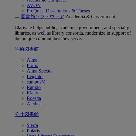
AVON
ProQuest Dissertations & Theses
図書館ソフトウェア
Academia & Government
Clarivate helps public, academic, government, and specialty
libraries, as well as library consortia, modernize in support of
the unique communities they serve.
学術図書館
Alma
Primo
Alma Specto
Leganto
campusM
Rapido
Rialto
Rosetta
Alethea
公共図書館
Sierra
Polaris