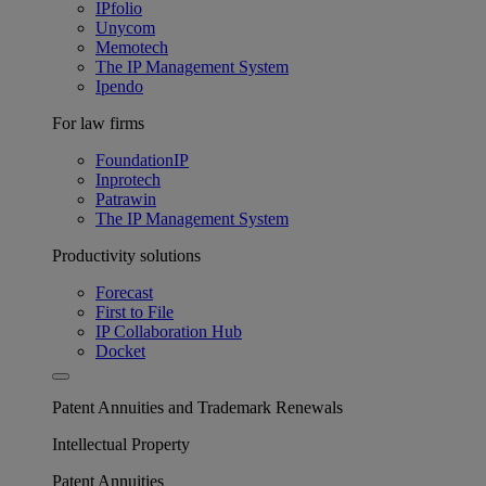
IPfolio
Unycom
Memotech
The IP Management System
Ipendo
For law firms
FoundationIP
Inprotech
Patrawin
The IP Management System
Productivity solutions
Forecast
First to File
IP Collaboration Hub
Docket
Patent Annuities and Trademark Renewals
Intellectual Property
Patent Annuities