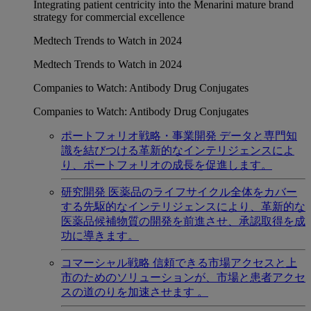
Integrating patient centricity into the Menarini mature brand
strategy for commercial excellence
Medtech Trends to Watch in 2024
Medtech Trends to Watch in 2024
Companies to Watch: Antibody Drug Conjugates
Companies to Watch: Antibody Drug Conjugates
ポートフォリオ戦略・事業開発
データと専門知
識を結びつける革新的なインテリジェンスによ
り、ポートフォリオの成長を促進します。
研究開発
医薬品のライフサイクル全体をカバー
する先駆的なインテリジェンスにより、革新的な
医薬品候補物質の開発を前進させ、承認取得を成
功に導きます。
コマーシャル戦略
信頼できる市場アクセスと上
市のためのソリューションが、市場と患者アクセ
スの道のりを加速させます 。