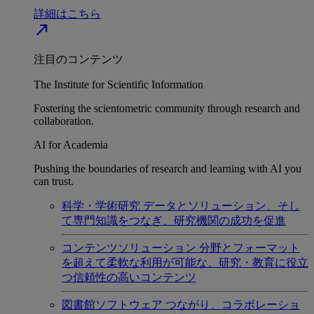
詳細はこちら
north_east
注目のコンテンツ
The Institute for Scientific Information
Fostering the scientometric community through research and
collaboration.
AI for Academia
Pushing the boundaries of research and learning with AI you
can trust.
科学・学術研究
データとソリューション、そし
て専門知識をつなぎ、研究機関の成功を促進
コンテンツソリューション
分野とフォーマット
を超えて柔軟な利用が可能な、研究・教育に役立
つ信頼性の高いコンテンツ
図書館ソフトウェア
つながり、コラボレーショ