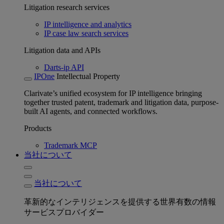
Litigation research services
IP intelligence and analytics
IP case law search services
Litigation data and APIs
Darts-ip API
IPOne
Intellectual Property
Clarivate’s unified ecosystem for IP intelligence bringing
together trusted patent, trademark and litigation data, purpose-
built AI agents, and connected workflows.
Products
Trademark MCP
当社について
当社について
革新的なインテリジェンスを提供する世界有数の情報
サービスプロバイダー