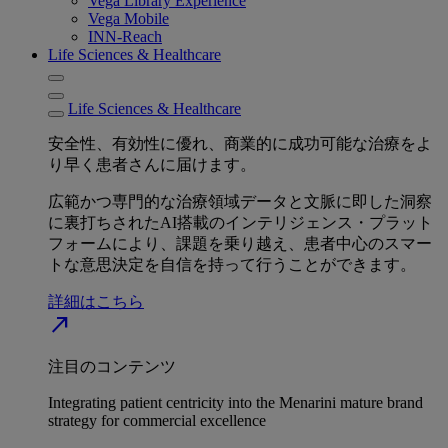
Vega Library Experience
Vega Mobile
INN-Reach
Life Sciences & Healthcare
Life Sciences & Healthcare
安全性、有効性に優れ、商業的に成功可能な治療をよ
り早く患者さんに届けます。
広範かつ専門的な治療領域データと文脈に即した洞察
に裏打ちされたAI搭載のインテリジェンス・プラット
フォームにより、課題を乗り越え、患者中心のスマー
トな意思決定を自信を持って行うことができます。
詳細はこちら
north_east
注目のコンテンツ
Integrating patient centricity into the Menarini mature brand
strategy for commercial excellence