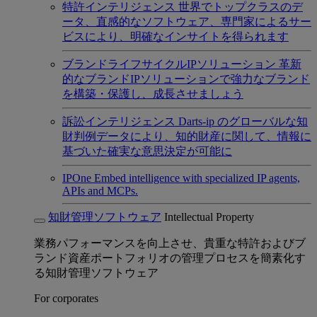
特許インテリジェンス
世界でトップクラスのデ
ータ、直感的なソフトウェア、専門家によるサー
ビスにより、明確なインサイトを得られます
ブランドライフサイクルIPソリューション
革新
的なブランドIPソリューションで強力なブランド
を構築・保護し、成長させましょう
訴訟インテリジェンス
Darts-ip のグローバルな知
財判例データにより、知的財産に関して、情報に
基づいた確実な意思決定が可能に
IPOne
Embed intelligence with specialized IP agents,
APIs and MCPs.
知財管理ソフトウェア
Intellectual Property
業務パフォーマンスを向上させ、貴重な特許およびブ
ランド資産ポートフォリオの管理プロセスを簡素化す
る知財管理ソフトウェア
For corporates