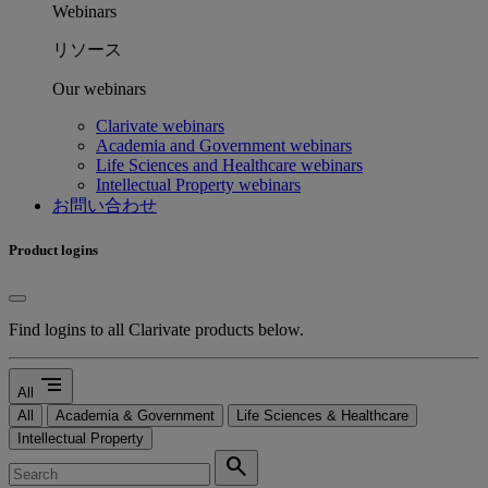
Webinars
リソース
Our webinars
Clarivate webinars
Academia and Government webinars
Life Sciences and Healthcare webinars
Intellectual Property webinars
お問い合わせ
Product logins
Find logins to all Clarivate products below.
segment
All
All
Academia & Government
Life Sciences & Healthcare
Intellectual Property
search