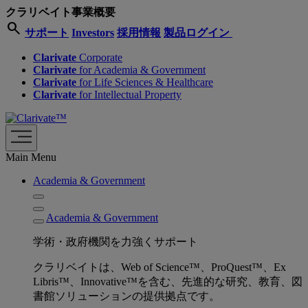
クラリベイト事業概要
search
サポート
Investors
採用情報
製品ログイン
Clarivate
Corporate
Clarivate
for Academia & Government
Clarivate
for Life Sciences & Healthcare
Clarivate
for Intellectual Property
Main Menu
Academia & Government
Academia & Government
学術・政府機関を力強くサポート
クラリベイトは、Web of Science™、ProQuest™、Ex
Libris™、Innovative™を含む、先進的な研究、教育、図
書館ソリューションの提供拠点です。