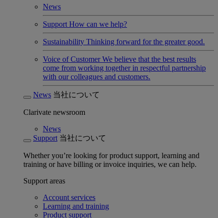
News
Support
How can we help?
Sustainability
Thinking forward for the greater good.
Voice of Customer
We believe that the best results
come from working together in respectful partnership
with our colleagues and customers.
News
当社について
Clarivate newsroom
News
Support
当社について
Whether you’re looking for product support, learning and
training or have billing or invoice inquiries, we can help.
Support areas
Account services
Learning and training
Product support