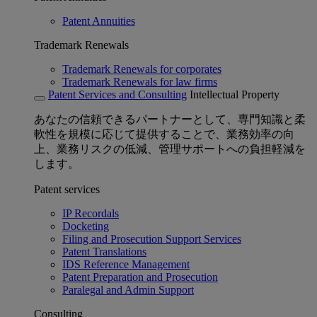
Patent Annuities
Trademark Renewals
Trademark Renewals for corporates
Trademark Renewals for law firms
Patent Services and Consulting
Intellectual Property
あなたの信頼できるパートナーとして、専門知識と柔
軟性を規模に応じて提供することで、業務効率の向
上、業務リスクの低減、管理サポートへの負担軽減を
します。
Patent services
IP Recordals
Docketing
Filing and Prosecution Support Services
Patent Translations
IDS Reference Management
Patent Preparation and Prosecution
Paralegal and Admin Support
Consulting