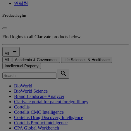
연락처
Product logins
Find logins to all Clarivate products below.
segment
All
All
Academia & Government
Life Sciences & Healthcare
Intellectual Property
search
BioWorld
BioWorld Science
Brand Landscape Analyzer
Clarivate portal for patent foreign filings
Cortellis
Cortellis CMC Intelligence
Cortellis Drug Discovery Intelligence
Cortellis Product Intelligence
CPA Global Workbench