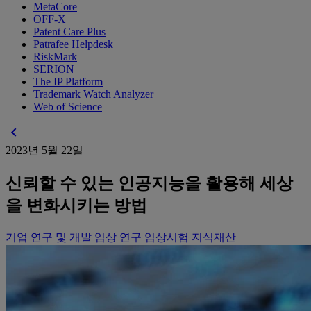
MetaCore
OFF-X
Patent Care Plus
Patrafee Helpdesk
RiskMark
SERION
The IP Platform
Trademark Watch Analyzer
Web of Science
chevron_left
2023년 5월 22일
신뢰할 수 있는 인공지능을 활용해 세상
을 변화시키는 방법
기업
연구 및 개발
임상 연구
임상시험
지식재산