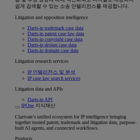
쉽게 검색할 수 있는 소송 인텔리전스를 제공합니다.
Litigation and opposition intelligence
Darts-ip trademark case data
Darts-ip patent case law data
Darts-ip copyright case data
Darts-ip design case data
Darts-ip domain case data
Litigation research services
IP 인텔리전스 및 분석
IP case law search services
Litigation data and APIs
Darts-ip API
IPOne
지식재산
Clarivate’s unified ecosystem for IP intelligence bringing
together trusted patent, trademark and litigation data, purpose-
built AI agents, and connected workflows.
Products