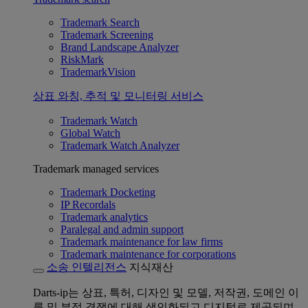
Trademark Search
Trademark Screening
Brand Landscape Analyzer
RiskMark
TrademarkVision
상표 와칭, 추적 및 모니터링 서비스
Trademark Watch
Global Watch
Trademark Watch Analyzer
Trademark managed services
Trademark Docketing
IP Recordals
Trademark analytics
Paralegal and admin support
Trademark maintenance for law firms
Trademark maintenance for corporations
소송 인텔리전스
지식재산
Darts-ip는 상표, 특허, 디자인 및 모델, 저작권, 도메인 이
름 및 부정 경쟁에 대해 색인화되고 디지털로 제공되며