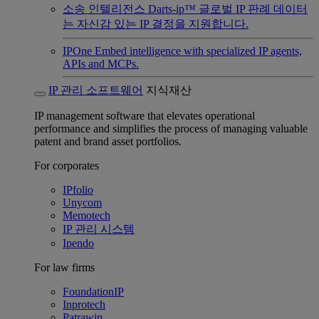
소송 인텔리전스
Darts-ip™ 글로벌 IP 판례 데이터
는 자신감 있는 IP 결정을 지원합니다.
IPOne
Embed intelligence with specialized IP agents,
APIs and MCPs.
IP 관리 소프트웨어
지식재산
IP management software that elevates operational
performance and simplifies the process of managing valuable
patent and brand asset portfolios.
For corporates
IPfolio
Unycom
Memotech
IP 관리 시스템
Ipendo
For law firms
FoundationIP
Inprotech
Patrawin