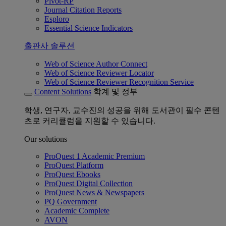
Pivot-RP
Journal Citation Reports
Esploro
Essential Science Indicators
출판사 솔루션
Web of Science Author Connect
Web of Science Reviewer Locator
Web of Science Reviewer Recognition Service
Content Solutions
학계 및 정부
학생, 연구자, 교수진의 성공을 위해 도서관이 필수 콘텐
츠로 커리큘럼을 지원할 수 있습니다.
Our solutions
ProQuest 1 Academic Premium
ProQuest Platform
ProQuest Ebooks
ProQuest Digital Collection
ProQuest News & Newspapers
PQ Government
Academic Complete
AVON