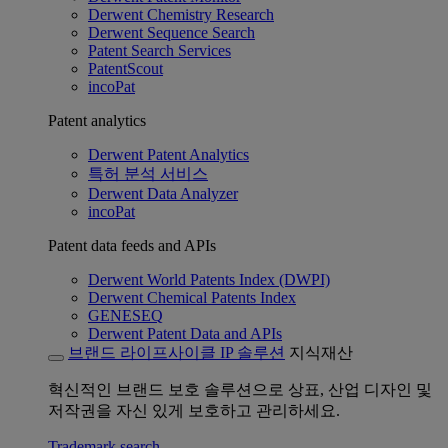
Derwent Chemistry Research
Derwent Sequence Search
Patent Search Services
PatentScout
incoPat
Patent analytics
Derwent Patent Analytics
특허 분석 서비스
Derwent Data Analyzer
incoPat
Patent data feeds and APIs
Derwent World Patents Index (DWPI)
Derwent Chemical Patents Index
GENESEQ
Derwent Patent Data and APIs
브랜드 라이프사이클 IP 솔루션
지식재산
혁신적인 브랜드 보호 솔루션으로 상표, 산업 디자인 및
저작권을 자신 있게 보호하고 관리하세요.
Trademark search