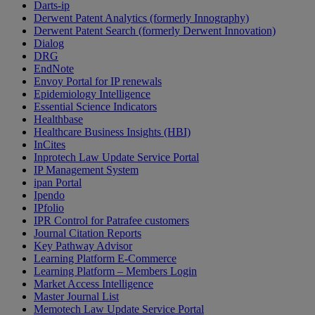
Darts-ip
Derwent Patent Analytics (formerly Innography)
Derwent Patent Search (formerly Derwent Innovation)
Dialog
DRG
EndNote
Envoy Portal for IP renewals
Epidemiology Intelligence
Essential Science Indicators
Healthbase
Healthcare Business Insights (HBI)
InCites
Inprotech Law Update Service Portal
IP Management System
ipan Portal
Ipendo
IPfolio
IPR Control for Patrafee customers
Journal Citation Reports
Key Pathway Advisor
Learning Platform E-Commerce
Learning Platform – Members Login
Market Access Intelligence
Master Journal List
Memotech Law Update Service Portal