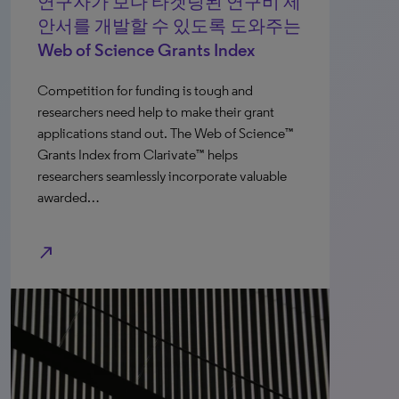
연구자가 보다 타겟팅된 연구비 제
안서를 개발할 수 있도록 도와주는
Web of Science Grants Index
Competition for funding is tough and
researchers need help to make their grant
applications stand out. The Web of Science™
Grants Index from Clarivate™ helps
researchers seamlessly incorporate valuable
awarded…
north_east