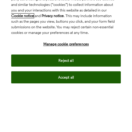
and similar technologies (“cookies”) to collect information about
you and your interactions with this website as detailed in our
Cookie notice
and
Privacy notice
. This may include information
such as the pages you view, buttons you click, and your form field
submissions on the website. You may reject certain non-essential
cookies or manage your preferences at any time.
Academia & Government
Manage cookie preferences
Life Sciences & Healthcare
Reject all
Accept all
Intellectual Property
Company
language
Regional sites