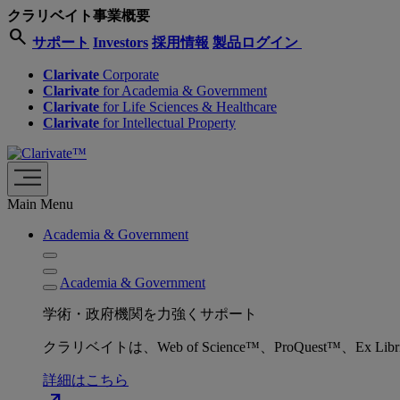
クラリベイト事業概要
search
サポート
Investors
採用情報
製品ログイン
Clarivate
Corporate
Clarivate
for Academia & Government
Clarivate
for Life Sciences & Healthcare
Clarivate
for Intellectual Property
Main Menu
Academia & Government
Academia & Government
学術・政府機関を力強くサポート
クラリベイトは、Web of Science™、ProQuest™
詳細はこちら