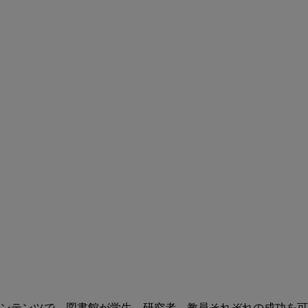
ンテンツで、図書館が学生、研究者、教員それぞれの成功を可