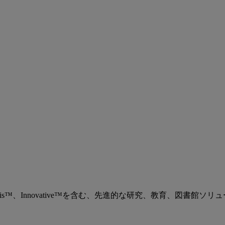
、Ex Libris™、Innovative™を含む、先進的な研究、教育、図書