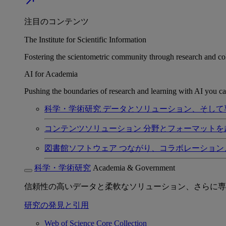
north_east
注目のコンテンツ
The Institute for Scientific Information
Fostering the scientometric community through research and col
AI for Academia
Pushing the boundaries of research and learning with AI you can
科学・学術研究
データとソリューション、そして
コンテンツソリューション
分野とフォーマットを
図書館ソフトウェア
つながり、コラボレーション
科学・学術研究
Academia & Government
信頼性の高いデータと柔軟なソリューション、さらに専
研究の発見と引用
Web of Science Core Collection