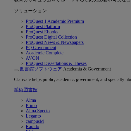
ソリューション
ProQuest 1 Academic Premium
ProQuest Platform
ProQuest Ebooks
ProQuest Digital Collection
ProQuest News & Newspapers
PQ Government
Academic Complete
AVON
ProQuest Dissertations & Theses
図書館ソフトウェア
Academia & Government
Clarivate helps public, academic, government, and specialty libr
学術図書館
Alma
Primo
Alma Specto
Leganto
campusM
Rapido