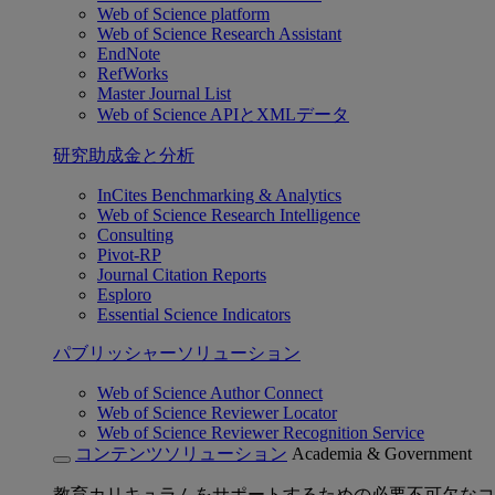
Web of Science platform
Web of Science Research Assistant
EndNote
RefWorks
Master Journal List
Web of Science APIとXMLデータ
研究助成金と分析
InCites Benchmarking & Analytics
Web of Science Research Intelligence
Consulting
Pivot-RP
Journal Citation Reports
Esploro
Essential Science Indicators
パブリッシャーソリューション
Web of Science Author Connect
Web of Science Reviewer Locator
Web of Science Reviewer Recognition Service
コンテンツソリューション
Academia & Government
教育カリキュラムをサポートするための必要不可欠なコ