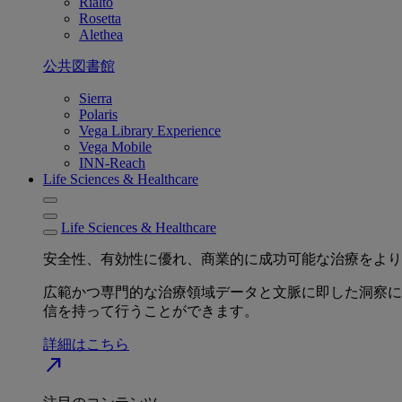
Rialto
Rosetta
Alethea
公共図書館
Sierra
Polaris
Vega Library Experience
Vega Mobile
INN-Reach
Life Sciences & Healthcare
Life Sciences & Healthcare
安全性、有効性に優れ、商業的に成功可能な治療をより
広範かつ専門的な治療領域データと文脈に即した洞察に
信を持って行うことができます。
詳細はこちら
north_east