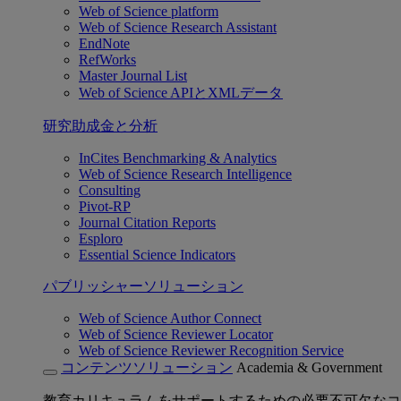
Web of Science platform
Web of Science Research Assistant
EndNote
RefWorks
Master Journal List
Web of Science APIとXMLデータ
研究助成金と分析
InCites Benchmarking & Analytics
Web of Science Research Intelligence
Consulting
Pivot-RP
Journal Citation Reports
Esploro
Essential Science Indicators
パブリッシャーソリューション
Web of Science Author Connect
Web of Science Reviewer Locator
Web of Science Reviewer Recognition Service
コンテンツソリューション
Academia & Government
教育カリキュラムをサポートするための必要不可欠なコ