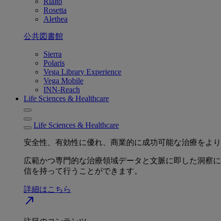
Rialto
Rosetta
Alethea
公共図書館
Sierra
Polaris
Vega Library Experience
Vega Mobile
INN-Reach
Life Sciences & Healthcare
Life Sciences & Healthcare
安全性、有効性に優れ、商業的に成功可能な治療をより
広範かつ専門的な治療領域データと文脈に即した洞察に
信を持って行うことができます。
詳細はこちら
north_east