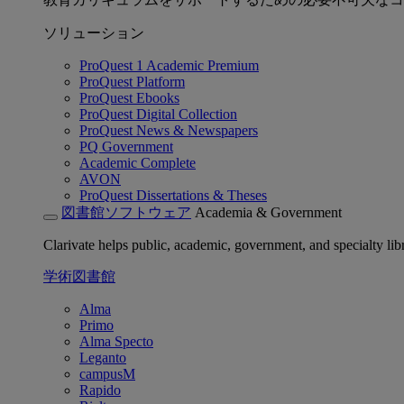
ソリューション
ProQuest 1 Academic Premium
ProQuest Platform
ProQuest Ebooks
ProQuest Digital Collection
ProQuest News & Newspapers
PQ Government
Academic Complete
AVON
ProQuest Dissertations & Theses
図書館ソフトウェア
Academia & Government
Clarivate helps public, academic, government, and specialty libr
学術図書館
Alma
Primo
Alma Specto
Leganto
campusM
Rapido