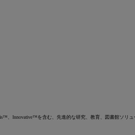
、Ex Libris™、Innovative™を含む、先進的な研究、教育、図書