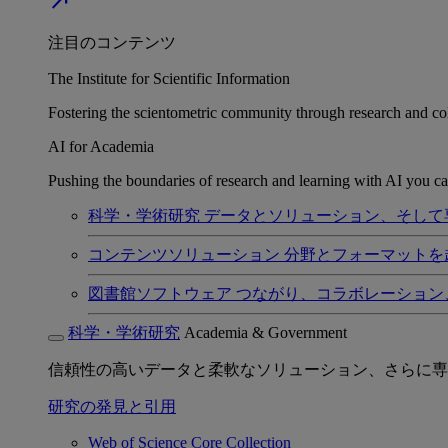
north_east
注目のコンテンツ
The Institute for Scientific Information
Fostering the scientometric community through research and col
AI for Academia
Pushing the boundaries of research and learning with AI you can
科学・学術研究
データとソリューション、そして
コンテンツソリューション
分野とフォーマットを
図書館ソフトウェア
つながり、コラボレーション
科学・学術研究
Academia & Government
信頼性の高いデータと柔軟なソリューション、さらに専
研究の発見と引用
Web of Science Core Collection