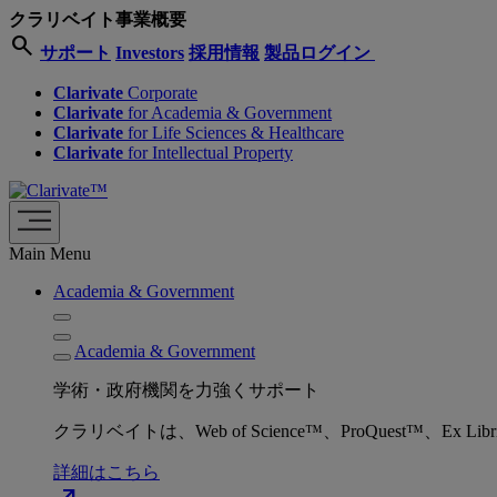
クラリベイト事業概要
search
サポート
Investors
採用情報
製品ログイン
Clarivate
Corporate
Clarivate
for Academia & Government
Clarivate
for Life Sciences & Healthcare
Clarivate
for Intellectual Property
Main Menu
Academia & Government
Academia & Government
学術・政府機関を力強くサポート
クラリベイトは、Web of Science™、ProQuest™
詳細はこちら