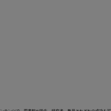
ンテンツで、図書館が学生、研究者、教員それぞれの成功を可