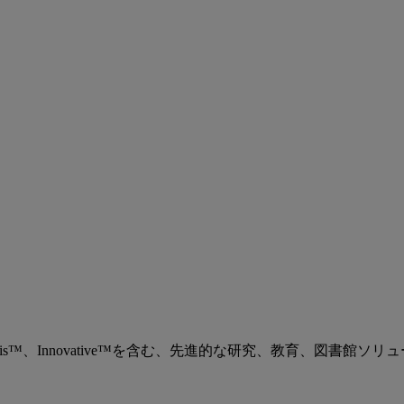
、Ex Libris™、Innovative™を含む、先進的な研究、教育、図書