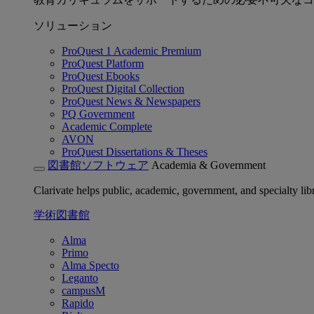
ソリューション
ProQuest 1 Academic Premium
ProQuest Platform
ProQuest Ebooks
ProQuest Digital Collection
ProQuest News & Newspapers
PQ Government
Academic Complete
AVON
ProQuest Dissertations & Theses
図書館ソフトウェア
Academia & Government
Clarivate helps public, academic, government, and specialty libr
学術図書館
Alma
Primo
Alma Specto
Leganto
campusM
Rapido