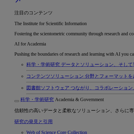
north_east
注目のコンテンツ
The Institute for Scientific Information
Fostering the scientometric community through research and col
AI for Academia
Pushing the boundaries of research and learning with AI you can
科学・学術研究
データとソリューション、そして
コンテンツソリューション
分野とフォーマットを
図書館ソフトウェア
つながり、コラボレーション
科学・学術研究
Academia & Government
信頼性の高いデータと柔軟なソリューション、さらに専
研究の発見と引用
Web of Science Core Collection