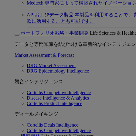
Medtech
専門家によって構築されたイノベーショ
APIおよびデータ製品
本製品を利用することで、
軟に活用することも可能です。
ポートフォリオ戦略・事業開発
Life Sciences & Health
データと専門知識を結びつける革新的なインテリジェン
Market Assessment & Forecast
DRG Market Assessment
DRG Epidemiology Intelligence
競合インテリジェンス
Cortellis Competitive Intelligence
Disease Intelligence & Analytics
Cortellis Product Intelligence
ディールメイキング
Cortellis Deals Intelligence
Cortellis Competitive Intelligence