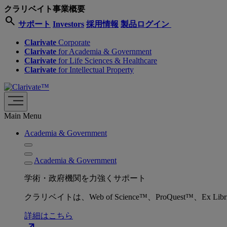
クラリベイト事業概要
search
サポート
Investors
採用情報
製品ログイン
Clarivate
Corporate
Clarivate
for Academia & Government
Clarivate
for Life Sciences & Healthcare
Clarivate
for Intellectual Property
Main Menu
Academia & Government
Academia & Government
学術・政府機関を力強くサポート
クラリベイトは、Web of Science™、ProQuest™
詳細はこちら