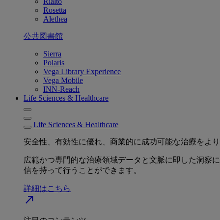
Rialto
Rosetta
Alethea
公共図書館
Sierra
Polaris
Vega Library Experience
Vega Mobile
INN-Reach
Life Sciences & Healthcare
Life Sciences & Healthcare
安全性、有効性に優れ、商業的に成功可能な治療をより
広範かつ専門的な治療領域データと文脈に即した洞察に
信を持って行うことができます。
詳細はこちら
north_east