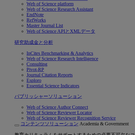
Web of Science platform
Web of Science Research Assistant
EndNote
RefWorks
Master Journal List
Web of Science APIとXMLデータ
研究助成金と分析
InCites Benchmarking & Analytics
Web of Science Research Intelligence
Consulting
Pivot-RP
Journal Citation Reports
Esploro
Essential Science Indicators
パブリッシャーソリューション
Web of Science Author Connect
Web of Science Reviewer Locator
Web of Science Reviewer Recognition Service
コンテンツソリューション
Academia & Government
教育カリキュラムをサポートするための必要不可欠なコ