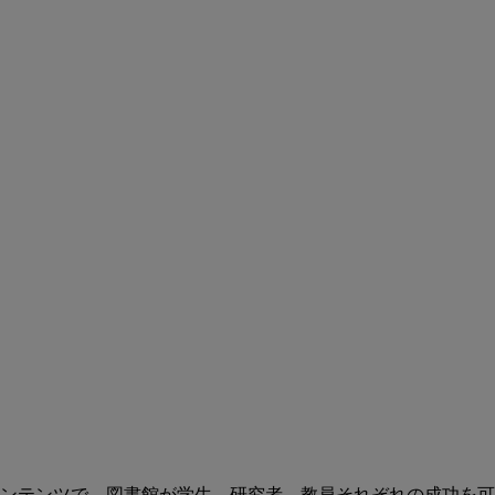
ンテンツで、図書館が学生、研究者、教員それぞれの成功を可