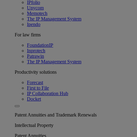
IPfolio
Unycom
Memotech
The IP Management System
Ipendo
For law firms
FoundationIP
Inprotech
Patrawin
The IP Management System
Productivity solutions
Forecast
First to File
IP Collaboration Hub
Docket
Patent Annuities and Trademark Renewals
Intellectual Property
Patent Annuities