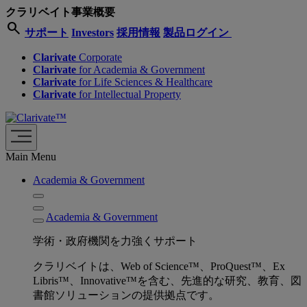
クラリベイト事業概要
search
サポート
Investors
採用情報
製品ログイン
Clarivate
Corporate
Clarivate
for Academia & Government
Clarivate
for Life Sciences & Healthcare
Clarivate
for Intellectual Property
Main Menu
Academia & Government
Academia & Government
学術・政府機関を力強くサポート
クラリベイトは、Web of Science™、ProQuest™、Ex
Libris™、Innovative™を含む、先進的な研究、教育、図
書館ソリューションの提供拠点です。