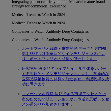
Integrating patient centricity into the Menarini mature brand
strategy for commercial excellence
Medtech Trends to Watch in 2024
Medtech Trends to Watch in 2024
Companies to Watch: Antibody Drug Conjugates
Companies to Watch: Antibody Drug Conjugates
ポートフォリオ戦略・事業開発
データと専門知
識を結びつける革新的なインテリジェンスによ
り、ポートフォリオの成長を促進します。
研究開発
医薬品のライフサイクル全体をカバー
する先駆的なインテリジェンスにより、革新的な
医薬品候補物質の開発を前進させ、承認取得を成
功に導きます。
コマーシャル戦略
信頼できる市場アクセスと上
市のためのソリューションが、市場と患者アクセ
スの道のりを加速させます 。