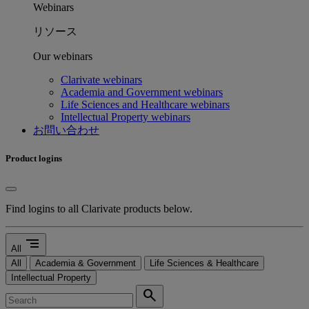
Webinars
リソース
Our webinars
Clarivate webinars
Academia and Government webinars
Life Sciences and Healthcare webinars
Intellectual Property webinars
お問い合わせ
Product logins
Find logins to all Clarivate products below.
segment
All
All
Academia & Government
Life Sciences & Healthcare
Intellectual Property
search