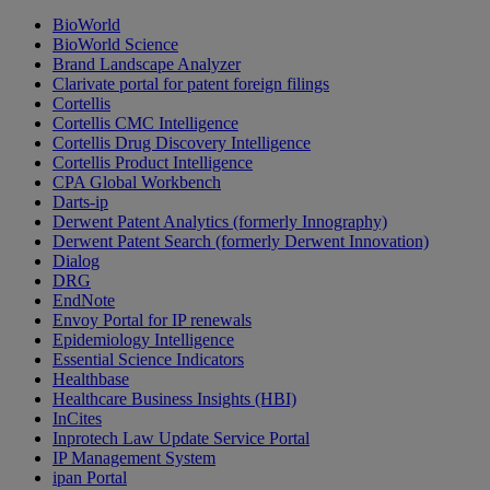
BioWorld
BioWorld Science
Brand Landscape Analyzer
Clarivate portal for patent foreign filings
Cortellis
Cortellis CMC Intelligence
Cortellis Drug Discovery Intelligence
Cortellis Product Intelligence
CPA Global Workbench
Darts-ip
Derwent Patent Analytics (formerly Innography)
Derwent Patent Search (formerly Derwent Innovation)
Dialog
DRG
EndNote
Envoy Portal for IP renewals
Epidemiology Intelligence
Essential Science Indicators
Healthbase
Healthcare Business Insights (HBI)
InCites
Inprotech Law Update Service Portal
IP Management System
ipan Portal