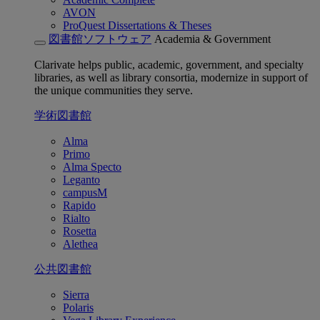
AVON
ProQuest Dissertations & Theses
図書館ソフトウェア
Academia & Government
Clarivate helps public, academic, government, and specialty
libraries, as well as library consortia, modernize in support of
the unique communities they serve.
学術図書館
Alma
Primo
Alma Specto
Leganto
campusM
Rapido
Rialto
Rosetta
Alethea
公共図書館
Sierra
Polaris