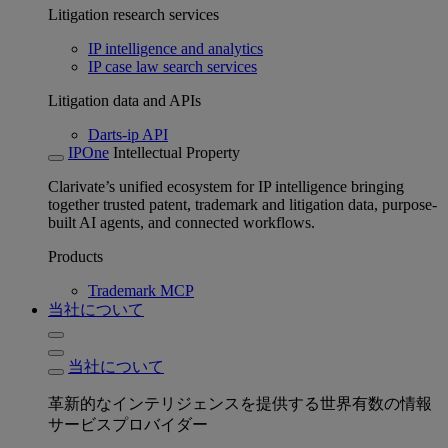
Litigation research services
IP intelligence and analytics
IP case law search services
Litigation data and APIs
Darts-ip API
IPOne
Intellectual Property
Clarivate’s unified ecosystem for IP intelligence bringing
together trusted patent, trademark and litigation data, purpose-
built AI agents, and connected workflows.
Products
Trademark MCP
当社について
当社について
革新的なインテリジェンスを提供する世界有数の情報
サービスプロバイダー