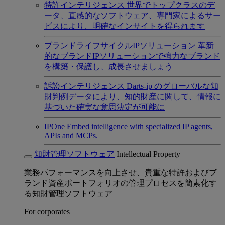
特許インテリジェンス
世界でトップクラスのデ
ータ、直感的なソフトウェア、専門家によるサー
ビスにより、明確なインサイトを得られます
ブランドライフサイクルIPソリューション
革新
的なブランドIPソリューションで強力なブランド
を構築・保護し、成長させましょう
訴訟インテリジェンス
Darts-ip のグローバルな知
財判例データにより、知的財産に関して、情報に
基づいた確実な意思決定が可能に
IPOne
Embed intelligence with specialized IP agents,
APIs and MCPs.
知財管理ソフトウェア
Intellectual Property
業務パフォーマンスを向上させ、貴重な特許およびブ
ランド資産ポートフォリオの管理プロセスを簡素化す
る知財管理ソフトウェア
For corporates