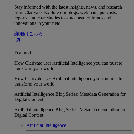
Stay informed with the latest insights, news, and research
from Clarivate. Explore our blogs, webinars, podcasts,
reports, and case studies to stay ahead of trends and
innovations in your field.
詳細はこちら
north_east
Featured
How Clarivate uses Artificial Intelligence you can trust to
transform your world
How Clarivate uses Artificial Intelligence you can trust to
transform your world
Artificial Intelligence Blog Series: Metadata Generation for
Digital Content
Artificial Intelligence Blog Series: Metadata Generation for
Digital Content
Artificial Intelligence