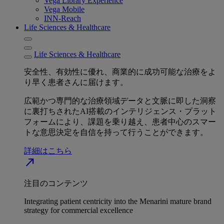
Vega Library Experience
Vega Mobile
INN-Reach
Life Sciences & Healthcare
Life Sciences & Healthcare
安全性、有効性に優れ、商業的に成功可能な治療をよ
り早く患者さんに届けます。
広範かつ専門的な治療領域データと文脈に即した洞察
に裏打ちされたAI搭載のインテリジェンス・プラット
フォームにより、課題を乗り越え、患者中心のスマー
トな意思決定を自信を持って行うことができます。
詳細はこちら
north_east
注目のコンテンツ
Integrating patient centricity into the Menarini mature brand
strategy for commercial excellence