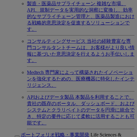
製造・医薬品サプライチェーン
複雑な市場、
API、規制データを実用的な洞察に変換し、効率
的なサプライチェーン管理と、医薬品製造におけ
る戦略的意思決定を促進するソリューションで
す。
コンサルティングサービス
当社の経験豊富な専
門コンサルタントチームは、お客様がより良い情
報に基づいた意思決定を行えるようお手伝いしま
す。
Medtech
専門家によって構築されたイノベーショ
ンを強化するための、医療機器に特化したインテ
リジェンス。
APIおよびデータ製品
本製品を利用することで、
貴社の既存のポータル、ダッシュボード、および
システムとクラリベイトのデータを円滑に統合で
き、特定の要件に応じて柔軟に活用することも可
能です。
ポートフォリオ戦略・事業開発
Life Sciences &