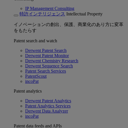
IP Management Consulting
特許インテリジェンス
Intellectual Property
イノベーションの創出、保護、商業化のあり方に変革
をもたらす
Patent search and watch
Derwent Patent Search
Derwent Patent Monitor
Derwent Chemistry Research
Derwent Sequence Search
Patent Search Services
PatentScout
incoPat
Patent analytics
Derwent Patent Analytics
Patent Analytics Services
Derwent Data Analyzer
incoPat
Patent data feeds and APIs