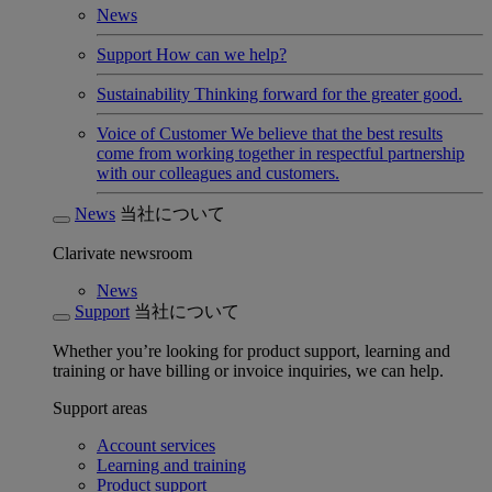
News
Support
How can we help?
Sustainability
Thinking forward for the greater good.
Voice of Customer
We believe that the best results
come from working together in respectful partnership
with our colleagues and customers.
News
当社について
Clarivate newsroom
News
Support
当社について
Whether you’re looking for product support, learning and
training or have billing or invoice inquiries, we can help.
Support areas
Account services
Learning and training
Product support