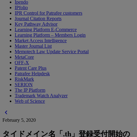
Ipendo
IPfolio
IPR Control for Patrafee customers
Journal Citation Reports
Key Pathway Advisor
Learning Platform E-Commerce
Learning Platform – Members Login
Market Access Intelligence
Master Journal List
Memotech Law Update Service Portal
MetaCore
OFF-X
Patent Care Plus
Patrafee Helpdesk
RiskMark
SERION
The IP Platform
Trademark Watch Analyzer
Web of Science
chevron_left
February 5, 2020
タイドメイン名「.th」登録受付開始の