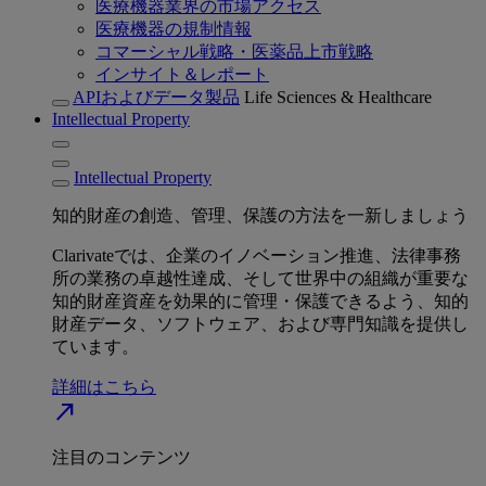
医療機器業界の市場アクセス
医療機器の規制情報
コマーシャル戦略・医薬品上市戦略
インサイト＆レポート
APIおよびデータ製品
Life Sciences & Healthcare
Intellectual Property
Intellectual Property
知的財産の創造、管理、保護の方法を一新しましょう
Clarivateでは、企業のイノベーション推進、法律事務
所の業務の卓越性達成、そして世界中の組織が重要な
知的財産資産を効果的に管理・保護できるよう、知的
財産データ、ソフトウェア、および専門知識を提供し
ています。
詳細はこちら
north_east
注目のコンテンツ