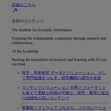
詳細はこちら
north_east
注目のコンテンツ
The Institute for Scientific Information
Fostering the scientometric community through research and
collaboration.
AI for Academia
Pushing the boundaries of research and learning with AI you
can trust.
科学・学術研究
データとソリューション、そし
て専門知識をつなぎ、研究機関の成功を促進
コンテンツソリューション
分野とフォーマット
を超えて柔軟な利用が可能な、研究・教育に役立
つ信頼性の高いコンテンツ
図書館ソフトウェア
つながり、コラボレーショ