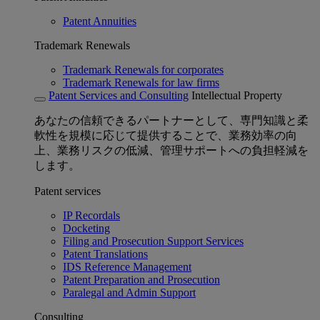
Patent Annuities
Trademark Renewals
Trademark Renewals for corporates
Trademark Renewals for law firms
Patent Services and Consulting
Intellectual Property
あなたの信頼できるパートナーとして、専門知識と柔
軟性を規模に応じて提供することで、業務効率の向
上、業務リスクの低減、管理サポートへの負担軽減を
します。
Patent services
IP Recordals
Docketing
Filing and Prosecution Support Services
Patent Translations
IDS Reference Management
Patent Preparation and Prosecution
Paralegal and Admin Support
Consulting