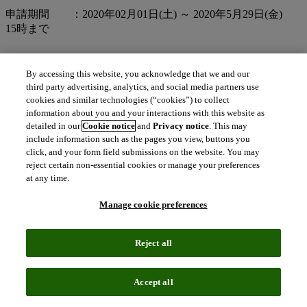
申請期間 ：2020年02月01日(土) ～ 2020年5月29日(金)
15時まで
By accessing this website, you acknowledge that we and our
登録ルール ：下記のいずれかの文字列が登録可能です
third party advertising, analytics, and social media partners use
cookies and similar technologies (“cookies”) to collect
①タイ商標として登録済みの文字列
information about you and your interactions with this website as
detailed in our
Cookie notice
and
Privacy notice
. This may
②タイ現地名義で登録済みの商標同一文字列（商標登録国は
include information such as the pages you view, buttons you
問わない）
click, and your form field submissions on the website. You may
reject certain non-essential cookies or manage your preferences
③2020年2月1日以前に登録済みのサードレベルドメイン名
at any time.
「.co.th」
Manage cookie preferences
と完全一致している文字列
Reject all
使用可能文字：ASCII文字（a～z）・タイ語・数字（0～
9）・ハイフン（-）
Accept all