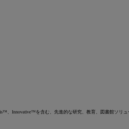
、Ex Libris™、Innovative™を含む、先進的な研究、教育、図書