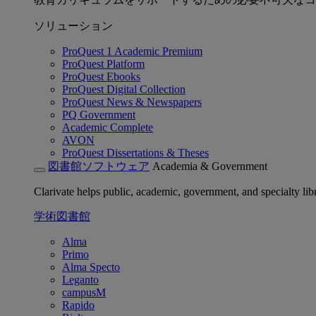
ソリューション
ProQuest 1 Academic Premium
ProQuest Platform
ProQuest Ebooks
ProQuest Digital Collection
ProQuest News & Newspapers
PQ Government
Academic Complete
AVON
ProQuest Dissertations & Theses
図書館ソフトウェア
Academia & Government
Clarivate helps public, academic, government, and specialty libr
学術図書館
Alma
Primo
Alma Specto
Leganto
campusM
Rapido