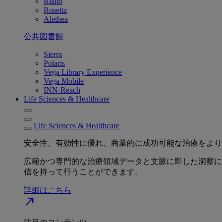
Rialto
Rosetta
Alethea
公共図書館
Sierra
Polaris
Vega Library Experience
Vega Mobile
INN-Reach
Life Sciences & Healthcare
Life Sciences & Healthcare
安全性、有効性に優れ、商業的に成功可能な治療をより
広範かつ専門的な治療領域データと文脈に即した洞察に
信を持って行うことができます。
詳細はこちら
north_east