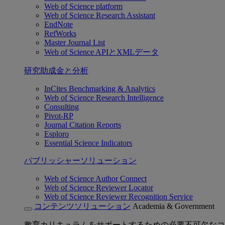
Web of Science platform
Web of Science Research Assistant
EndNote
RefWorks
Master Journal List
Web of Science APIとXMLデータ
研究助成金と分析
InCites Benchmarking & Analytics
Web of Science Research Intelligence
Consulting
Pivot-RP
Journal Citation Reports
Esploro
Essential Science Indicators
パブリッシャーソリューション
Web of Science Author Connect
Web of Science Reviewer Locator
Web of Science Reviewer Recognition Service
コンテンツソリューション
Academia & Government
教育カリキュラムをサポートするための必要不可欠なコ