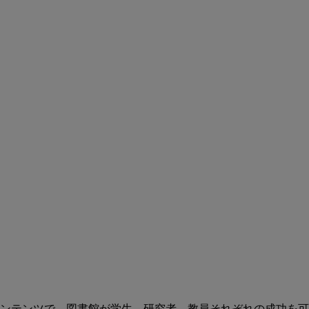
ンテンツで、図書館が学生、研究者、教員それぞれの成功を可