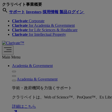
クラリベイト事業概要
search
サポート
Investors
採用情報
製品ログイン
Clarivate
Corporate
Clarivate
for Academia & Government
Clarivate
for Life Sciences & Healthcare
Clarivate
for Intellectual Property
Main Menu
Academia & Government
Academia & Government
学術・政府機関を力強くサポート
クラリベイトは、Web of Science™、ProQuest™
詳細はこちら