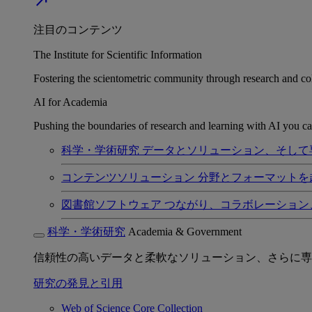
north_east
注目のコンテンツ
The Institute for Scientific Information
Fostering the scientometric community through research and col
AI for Academia
Pushing the boundaries of research and learning with AI you can
科学・学術研究
データとソリューション、そして
コンテンツソリューション
分野とフォーマットを
図書館ソフトウェア
つながり、コラボレーション
科学・学術研究
Academia & Government
信頼性の高いデータと柔軟なソリューション、さらに専
研究の発見と引用
Web of Science Core Collection