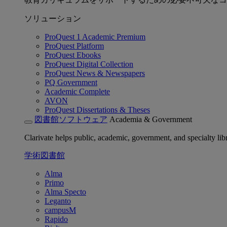
ソリューション
ProQuest 1 Academic Premium
ProQuest Platform
ProQuest Ebooks
ProQuest Digital Collection
ProQuest News & Newspapers
PQ Government
Academic Complete
AVON
ProQuest Dissertations & Theses
図書館ソフトウェア
Academia & Government
Clarivate helps public, academic, government, and specialty libr
学術図書館
Alma
Primo
Alma Specto
Leganto
campusM
Rapido