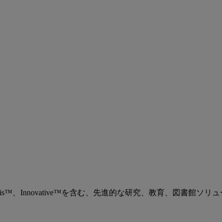
、Ex Libris™、Innovative™を含む、先進的な研究、教育、図書