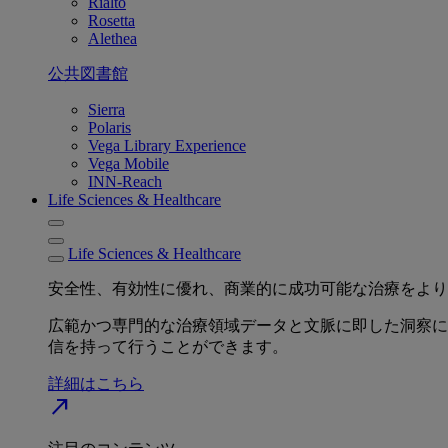
Rialto
Rosetta
Alethea
公共図書館
Sierra
Polaris
Vega Library Experience
Vega Mobile
INN-Reach
Life Sciences & Healthcare
Life Sciences & Healthcare
安全性、有効性に優れ、商業的に成功可能な治療をより
広範かつ専門的な治療領域データと文脈に即した洞察に
信を持って行うことができます。
詳細はこちら
north_east