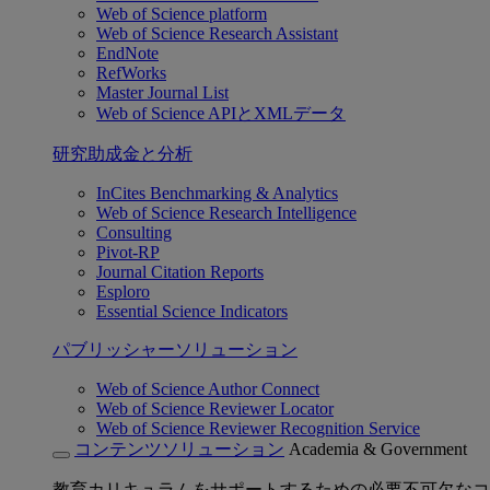
Web of Science platform
Web of Science Research Assistant
EndNote
RefWorks
Master Journal List
Web of Science APIとXMLデータ
研究助成金と分析
InCites Benchmarking & Analytics
Web of Science Research Intelligence
Consulting
Pivot-RP
Journal Citation Reports
Esploro
Essential Science Indicators
パブリッシャーソリューション
Web of Science Author Connect
Web of Science Reviewer Locator
Web of Science Reviewer Recognition Service
コンテンツソリューション
Academia & Government
教育カリキュラムをサポートするための必要不可欠なコ