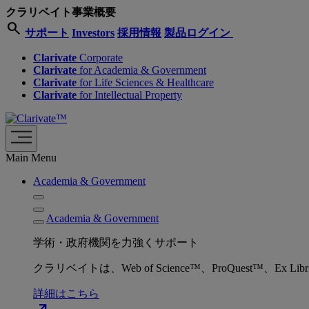
クラリベイト事業概要
search
サポート
Investors
採用情報
製品ログイン
Clarivate
Corporate
Clarivate
for Academia & Government
Clarivate
for Life Sciences & Healthcare
Clarivate
for Intellectual Property
Main Menu
Academia & Government
Academia & Government
学術・政府機関を力強くサポート
クラリベイトは、Web of Science™、ProQuest™
詳細はこちら