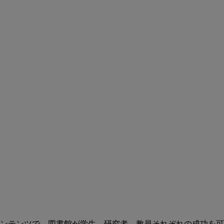
ンテンツで、図書館が学生、研究者、教員それぞれの成功を可