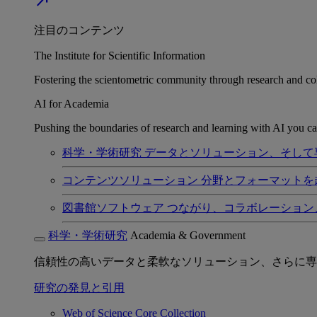
north_east
注目のコンテンツ
The Institute for Scientific Information
Fostering the scientometric community through research and col
AI for Academia
Pushing the boundaries of research and learning with AI you can
科学・学術研究
データとソリューション、そして
コンテンツソリューション
分野とフォーマットを
図書館ソフトウェア
つながり、コラボレーション
科学・学術研究
Academia & Government
信頼性の高いデータと柔軟なソリューション、さらに専
研究の発見と引用
Web of Science Core Collection