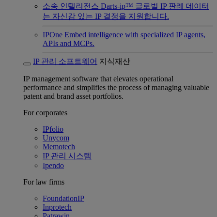
소송 인텔리전스
Darts-ip™ 글로벌 IP 판례 데이터
는 자신감 있는 IP 결정을 지원합니다.
IPOne
Embed intelligence with specialized IP agents,
APIs and MCPs.
IP 관리 소프트웨어
지식재산
IP management software that elevates operational
performance and simplifies the process of managing valuable
patent and brand asset portfolios.
For corporates
IPfolio
Unycom
Memotech
IP 관리 시스템
Ipendo
For law firms
FoundationIP
Inprotech
Patrawin