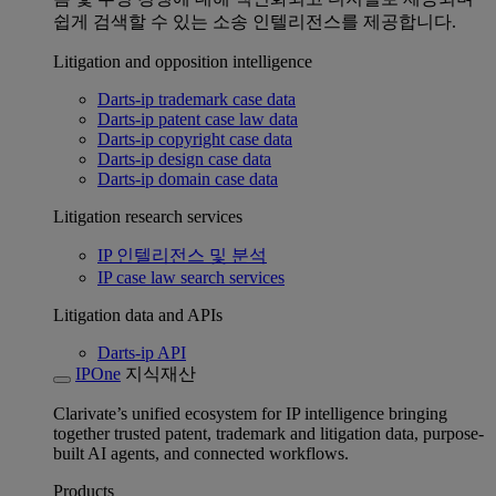
쉽게 검색할 수 있는 소송 인텔리전스를 제공합니다.
Litigation and opposition intelligence
Darts-ip trademark case data
Darts-ip patent case law data
Darts-ip copyright case data
Darts-ip design case data
Darts-ip domain case data
Litigation research services
IP 인텔리전스 및 분석
IP case law search services
Litigation data and APIs
Darts-ip API
IPOne
지식재산
Clarivate’s unified ecosystem for IP intelligence bringing
together trusted patent, trademark and litigation data, purpose-
built AI agents, and connected workflows.
Products