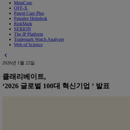
MetaCore
OFF-X
Patent Care Plus
Patrafee Helpdesk
RiskMark
SERION
The IP Platform
Trademark Watch Analyzer
Web of Science
chevron_left
2026년 1월 22일
클래리베이트,
‘2026 글로벌 100대 혁신기업 ’ 발표