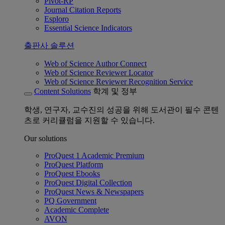
Pivot-RP
Journal Citation Reports
Esploro
Essential Science Indicators
출판사 솔루션
Web of Science Author Connect
Web of Science Reviewer Locator
Web of Science Reviewer Recognition Service
Content Solutions
학계 및 정부
학생, 연구자, 교수진의 성공을 위해 도서관이 필수 콘텐
츠로 커리큘럼을 지원할 수 있습니다.
Our solutions
ProQuest 1 Academic Premium
ProQuest Platform
ProQuest Ebooks
ProQuest Digital Collection
ProQuest News & Newspapers
PQ Government
Academic Complete
AVON