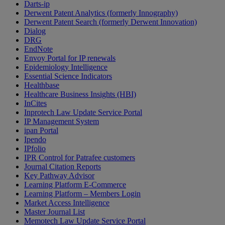
Darts-ip
Derwent Patent Analytics (formerly Innography)
Derwent Patent Search (formerly Derwent Innovation)
Dialog
DRG
EndNote
Envoy Portal for IP renewals
Epidemiology Intelligence
Essential Science Indicators
Healthbase
Healthcare Business Insights (HBI)
InCites
Inprotech Law Update Service Portal
IP Management System
ipan Portal
Ipendo
IPfolio
IPR Control for Patrafee customers
Journal Citation Reports
Key Pathway Advisor
Learning Platform E-Commerce
Learning Platform – Members Login
Market Access Intelligence
Master Journal List
Memotech Law Update Service Portal