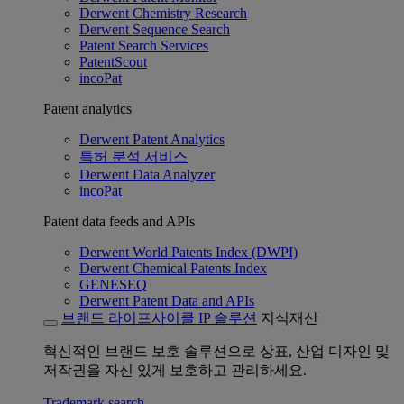
Derwent Chemistry Research
Derwent Sequence Search
Patent Search Services
PatentScout
incoPat
Patent analytics
Derwent Patent Analytics
특허 분석 서비스
Derwent Data Analyzer
incoPat
Patent data feeds and APIs
Derwent World Patents Index (DWPI)
Derwent Chemical Patents Index
GENESEQ
Derwent Patent Data and APIs
브랜드 라이프사이클 IP 솔루션
지식재산
혁신적인 브랜드 보호 솔루션으로 상표, 산업 디자인 및
저작권을 자신 있게 보호하고 관리하세요.
Trademark search