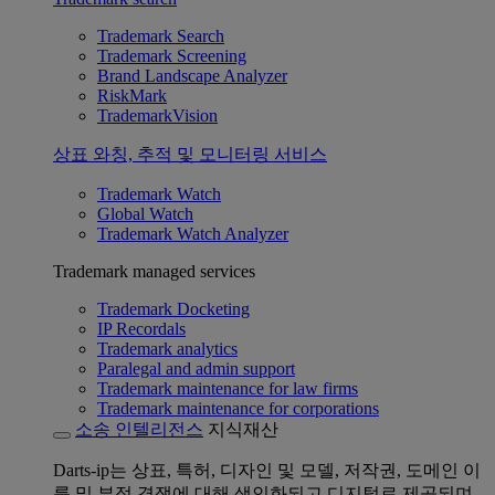
Trademark Search
Trademark Screening
Brand Landscape Analyzer
RiskMark
TrademarkVision
상표 와칭, 추적 및 모니터링 서비스
Trademark Watch
Global Watch
Trademark Watch Analyzer
Trademark managed services
Trademark Docketing
IP Recordals
Trademark analytics
Paralegal and admin support
Trademark maintenance for law firms
Trademark maintenance for corporations
소송 인텔리전스
지식재산
Darts-ip는 상표, 특허, 디자인 및 모델, 저작권, 도메인 이
름 및 부정 경쟁에 대해 색인화되고 디지털로 제공되며