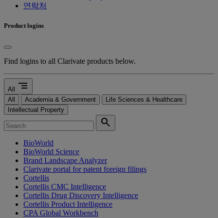
연락처
Product logins
Find logins to all Clarivate products below.
segment
All
All
Academia & Government
Life Sciences & Healthcare
Intellectual Property
search
BioWorld
BioWorld Science
Brand Landscape Analyzer
Clarivate portal for patent foreign filings
Cortellis
Cortellis CMC Intelligence
Cortellis Drug Discovery Intelligence
Cortellis Product Intelligence
CPA Global Workbench