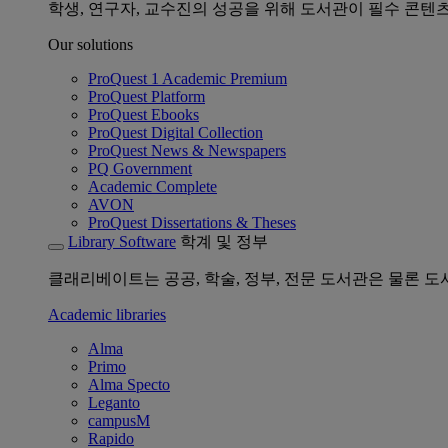
학생, 연구자, 교수진의 성공을 위해 도서관이 필수 콘텐
Our solutions
ProQuest 1 Academic Premium
ProQuest Platform
ProQuest Ebooks
ProQuest Digital Collection
ProQuest News & Newspapers
PQ Government
Academic Complete
AVON
ProQuest Dissertations & Theses
Library Software
학계 및 정부
클래리베이트는 공공, 학술, 정부, 전문 도서관은 물론 
Academic libraries
Alma
Primo
Alma Specto
Leganto
campusM
Rapido