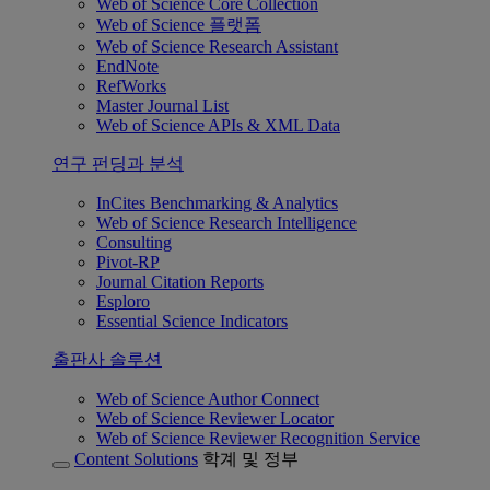
Web of Science Core Collection
Web of Science 플랫폼
Web of Science Research Assistant
EndNote
RefWorks
Master Journal List
Web of Science APIs & XML Data
연구 펀딩과 분석
InCites Benchmarking & Analytics
Web of Science Research Intelligence
Consulting
Pivot-RP
Journal Citation Reports
Esploro
Essential Science Indicators
출판사 솔루션
Web of Science Author Connect
Web of Science Reviewer Locator
Web of Science Reviewer Recognition Service
Content Solutions
학계 및 정부