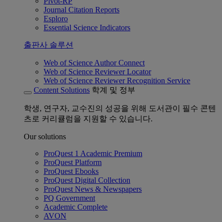
Pivot-RP
Journal Citation Reports
Esploro
Essential Science Indicators
출판사 솔루션
Web of Science Author Connect
Web of Science Reviewer Locator
Web of Science Reviewer Recognition Service
Content Solutions
학계 및 정부
학생, 연구자, 교수진의 성공을 위해 도서관이 필수 콘텐
츠로 커리큘럼을 지원할 수 있습니다.
Our solutions
ProQuest 1 Academic Premium
ProQuest Platform
ProQuest Ebooks
ProQuest Digital Collection
ProQuest News & Newspapers
PQ Government
Academic Complete
AVON