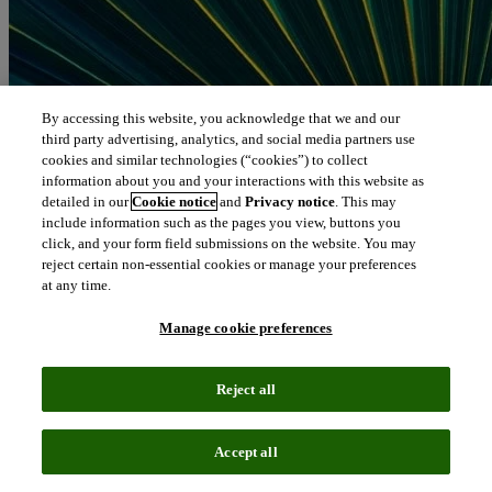
By accessing this website, you acknowledge that we and our
third party advertising, analytics, and social media partners use
cookies and similar technologies (“cookies”) to collect
information about you and your interactions with this website as
detailed in our
Cookie notice
and
Privacy notice
. This may
include information such as the pages you view, buttons you
click, and your form field submissions on the website. You may
reject certain non-essential cookies or manage your preferences
at any time.
새로운 모듈형 분석 솔루션으로 커머셜팀이 전략을 최적화하
고 환자 치료 결과를 개선할 수 있도록 지원
Manage cookie preferences
(2025년 1월 14일, 런던)
– 혁신적인 인텔리전스를 제공하는 선
도적인 글로벌 기업인
클래리베이트
(NYSE: CLVT)가 생명과
Reject all
학 분야의 상업화 부문을 지원하는
DRG Fusion플랫폼을
출시
했다고 밝혔다. 이 플랫폼은 통합된 real-world 데이터를 기반
으로 임상 전문가 및 데이터 과학자들이 구축했으며 제약바이
Accept all
오 회사 및 의료기술 조직들이 원시 데이터 운영의 복잡성을