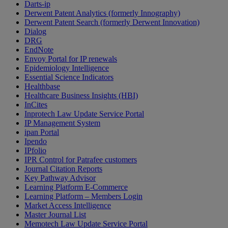
Darts-ip
Derwent Patent Analytics (formerly Innography)
Derwent Patent Search (formerly Derwent Innovation)
Dialog
DRG
EndNote
Envoy Portal for IP renewals
Epidemiology Intelligence
Essential Science Indicators
Healthbase
Healthcare Business Insights (HBI)
InCites
Inprotech Law Update Service Portal
IP Management System
ipan Portal
Ipendo
IPfolio
IPR Control for Patrafee customers
Journal Citation Reports
Key Pathway Advisor
Learning Platform E-Commerce
Learning Platform – Members Login
Market Access Intelligence
Master Journal List
Memotech Law Update Service Portal