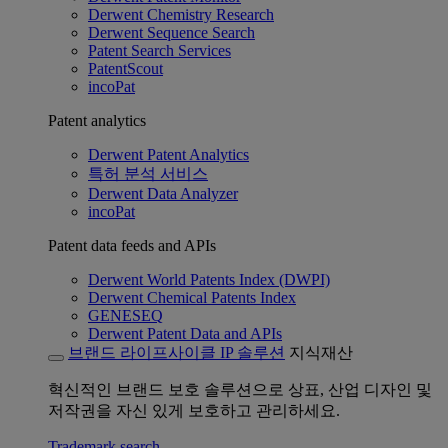
Derwent Chemistry Research
Derwent Sequence Search
Patent Search Services
PatentScout
incoPat
Patent analytics
Derwent Patent Analytics
특허 분석 서비스
Derwent Data Analyzer
incoPat
Patent data feeds and APIs
Derwent World Patents Index (DWPI)
Derwent Chemical Patents Index
GENESEQ
Derwent Patent Data and APIs
브랜드 라이프사이클 IP 솔루션
지식재산
혁신적인 브랜드 보호 솔루션으로 상표, 산업 디자인 및
저작권을 자신 있게 보호하고 관리하세요.
Trademark search