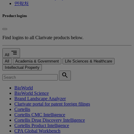
연락처
Product logins
Find logins to all Clarivate products below.
segment
All
All
Academia & Government
Life Sciences & Healthcare
Intellectual Property
search
BioWorld
BioWorld Science
Brand Landscape Analyzer
Clarivate portal for patent foreign filings
Cortellis
Cortellis CMC Intelligence
Cortellis Drug Discovery Intelligence
Cortellis Product Intelligence
CPA Global Workbench