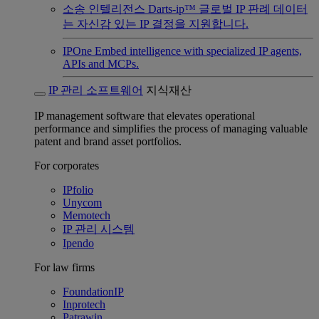
소송 인텔리전스
Darts-ip™ 글로벌 IP 판례 데이터
는 자신감 있는 IP 결정을 지원합니다.
IPOne
Embed intelligence with specialized IP agents,
APIs and MCPs.
IP 관리 소프트웨어
지식재산
IP management software that elevates operational
performance and simplifies the process of managing valuable
patent and brand asset portfolios.
For corporates
IPfolio
Unycom
Memotech
IP 관리 시스템
Ipendo
For law firms
FoundationIP
Inprotech
Patrawin