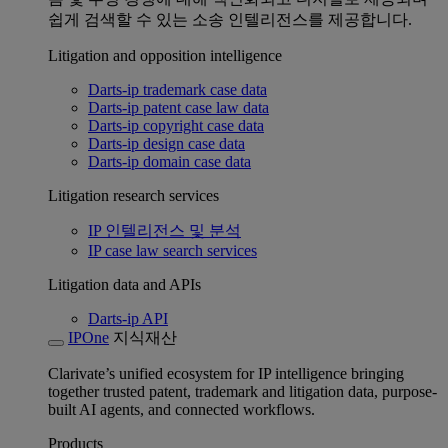
쉽게 검색할 수 있는 소송 인텔리전스를 제공합니다.
Litigation and opposition intelligence
Darts-ip trademark case data
Darts-ip patent case law data
Darts-ip copyright case data
Darts-ip design case data
Darts-ip domain case data
Litigation research services
IP 인텔리전스 및 분석
IP case law search services
Litigation data and APIs
Darts-ip API
IPOne
지식재산
Clarivate’s unified ecosystem for IP intelligence bringing
together trusted patent, trademark and litigation data, purpose-
built AI agents, and connected workflows.
Products