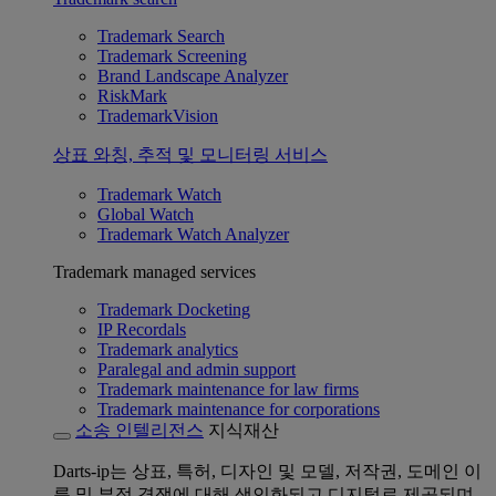
Trademark Search
Trademark Screening
Brand Landscape Analyzer
RiskMark
TrademarkVision
상표 와칭, 추적 및 모니터링 서비스
Trademark Watch
Global Watch
Trademark Watch Analyzer
Trademark managed services
Trademark Docketing
IP Recordals
Trademark analytics
Paralegal and admin support
Trademark maintenance for law firms
Trademark maintenance for corporations
소송 인텔리전스
지식재산
Darts-ip는 상표, 특허, 디자인 및 모델, 저작권, 도메인 이
름 및 부정 경쟁에 대해 색인화되고 디지털로 제공되며