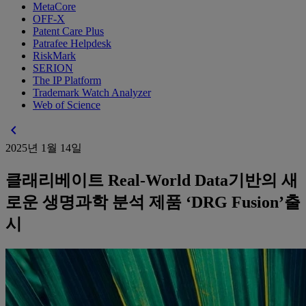
MetaCore
OFF-X
Patent Care Plus
Patrafee Helpdesk
RiskMark
SERION
The IP Platform
Trademark Watch Analyzer
Web of Science
chevron_left
2025년 1월 14일
클래리베이트 Real-World Data기반의 새
로운 생명과학 분석 제품 ‘DRG Fusion’출
시