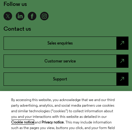
Follow us
Contact us
north_east
Sales enquiries
north_east
Customer service
north_east
Support
By accessing this website, you acknowledge that we and our third
party advertising, analytics, and social media partners use cookies
and similar technologies (“cookies”) to collect information about
you and your interactions with this website as detailed in our
Cookie notice
and
Privacy notice
. This may include information
such as the pages you view, buttons you click, and your form field