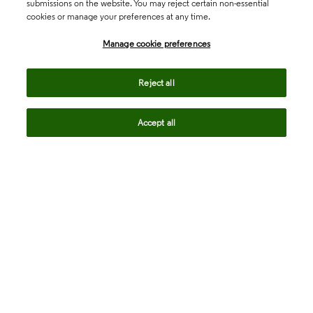
submissions on the website. You may reject certain non-essential
cookies or manage your preferences at any time.
Academia & Government
Manage cookie preferences
Life Sciences & Healthcare
Reject all
Accept all
Intellectual Property
Company
language
Regional sites
© 2026 Clarivate. All rights reserved.
Legal
Trust Center
Standards
Privacy center
Privacy notice
Cookie notice
Career Fraud Warning
Transparency in Coverage