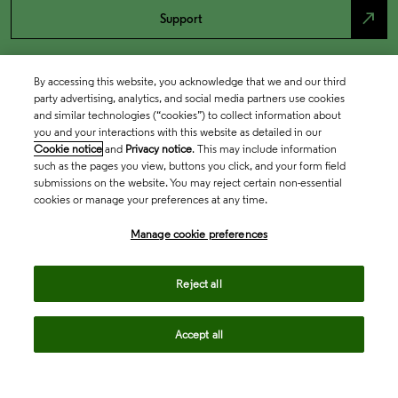
north_east
Support
By accessing this website, you acknowledge that we and our third
party advertising, analytics, and social media partners use cookies
and similar technologies (“cookies”) to collect information about
you and your interactions with this website as detailed in our
Cookie notice
and
Privacy notice
. This may include information
such as the pages you view, buttons you click, and your form field
submissions on the website. You may reject certain non-essential
cookies or manage your preferences at any time.
Academia & Government
Manage cookie preferences
Life Sciences & Healthcare
Reject all
Accept all
Intellectual Property