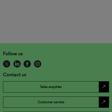
Follow us
Contact us
north_east
Sales enquiries
north_east
Customer service