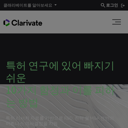
search
클래리베이트를 알아보세요
로그인
특허 연구에 있어 빠지기
쉬운
10가지 함정과 이를 피하
는 방법
특허 리서치 자료를 기반으로 R&D, 전략 및 M&A 전반의
비즈니스 의사결정을 지원