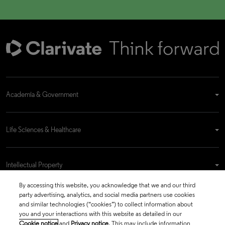
Academia & Government
Life Sciences & Healthcare
Intellectual Property
By accessing this website, you acknowledge that we and our third
party advertising, analytics, and social media partners use cookies
Company
and similar technologies (“cookies”) to collect information about
you and your interactions with this website as detailed in our
Cookie notice
and
Privacy notice
. This may include information