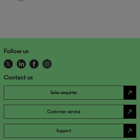
Follow us
Contact us
north_east
Sales enquiries
north_east
Customer service
north_east
Support