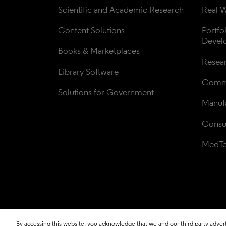
Scientific and Academic Research
Real W
Content Solutions
Portfo
Devel
Books & Marketplaces
Resea
Library Software
Comme
Solutions for Government
Manufa
Consul
MedT
By accessing this website, you acknowledge that we and our third party adverti