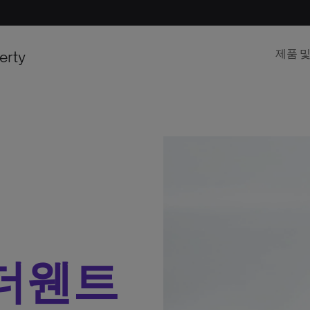
erty
제품 
] 더웬트