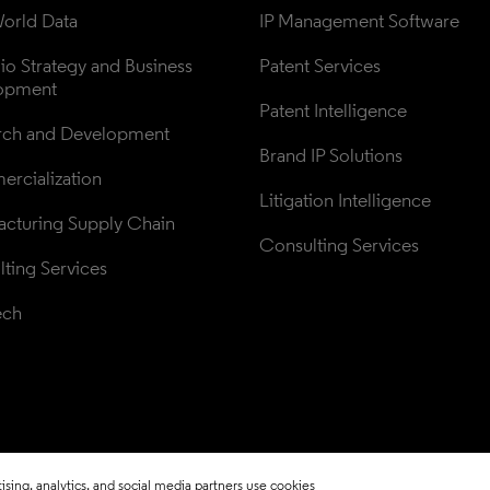
orld Data
IP Management Software
lio Strategy and Business 
Patent Services
opment
Patent Intelligence
rch and Development
Brand IP Solutions
rcialization
Litigation Intelligence
cturing Supply Chain
Consulting Services
ting Services
ech
sing, analytics, and social media partners use cookies