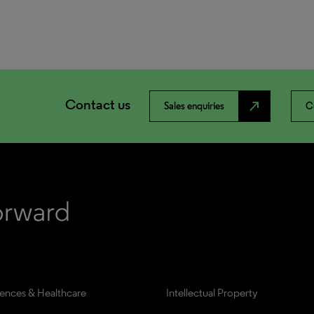
Contact us
north_east
Sales enquiries
C
iences & Healthcare
Intellectual Property