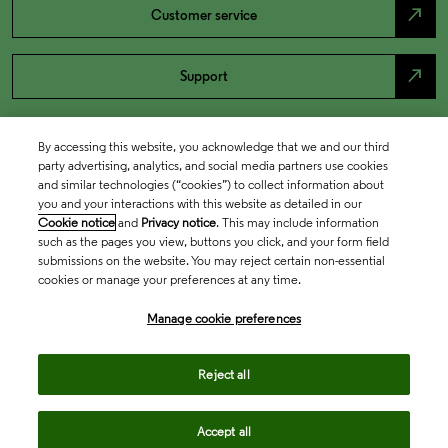
north_east
Customer service
north_east
Support
By accessing this website, you acknowledge that we and our third
party advertising, analytics, and social media partners use cookies
and similar technologies (“cookies”) to collect information about
you and your interactions with this website as detailed in our
Cookie notice
and
Privacy notice
. This may include information
such as the pages you view, buttons you click, and your form field
submissions on the website. You may reject certain non-essential
cookies or manage your preferences at any time.
Academia & Government
Manage cookie preferences
Life Sciences & Healthcare
Reject all
Accept all
Intellectual Property