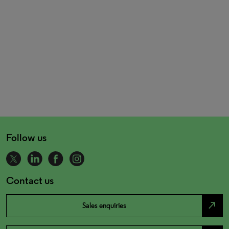
Follow us
Contact us
north_east
Sales enquiries