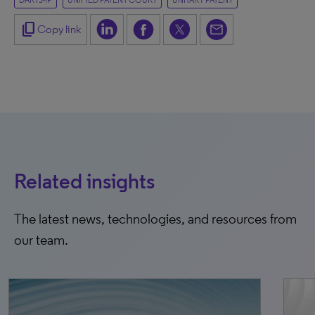
DARTS-IP
UNIFIED PATENT COURT
UNITARY PATENT
content_copy
Copy link
Related insights
The latest news, technologies, and resources from
our team.