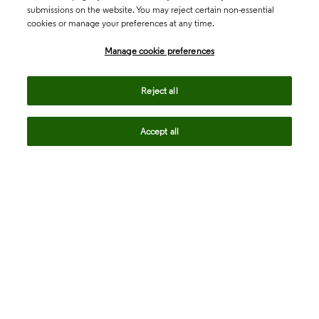
submissions on the website. You may reject certain non-essential
cookies or manage your preferences at any time.
Academia & Government
Manage cookie preferences
Life Sciences & Healthcare
Reject all
Accept all
Intellectual Property
Company
language
Regional sites
© 2026 Clarivate. All rights reserved.
Legal
Trust Center
Standards
Privacy center
Privacy notice
Cookie notice
Career Fraud Warning
Transparency in Coverage