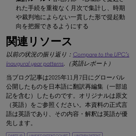
れた手続を重複なく月次で集計し、時期
や裁判地によらない一貫した形で提起動
向を把握できるようにする
関連リソース
以前の状況の振り返り：
Compare to the UPC’s
inaugural year patterns
.
（英語レポート）
当ブログ記事は2025年11月7日にグローバル
公開したものを日本語に翻訳再編集（一部追
記を含む）したものです。オリジナルは原文
（英語）をご参照ください。本資料の正式言
語は英語であり、その内容・解釈は英語が優
先します。