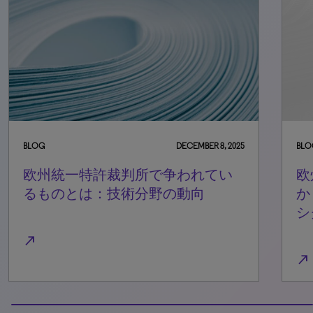
BLOG
APRIL 16, 2026
BL
欧州統一特許裁判所で勝つのは誰
か：2年間の審理実績が示す明確な
シグナル
north_east
north_eas
0% completed