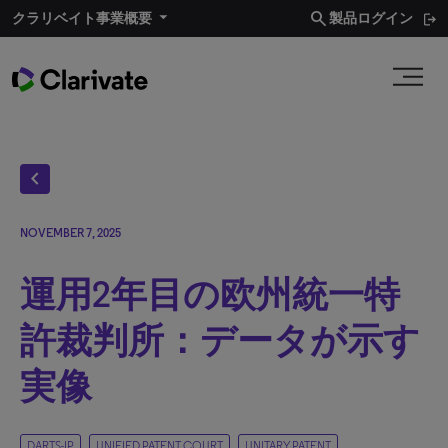
search
クラリベイト事業概要
製品ログイン
chevron_left
NOVEMBER 7, 2025
運用2年目の欧州統一特
許裁判所：データが示す
実像
DARTS-IP
UNIFIED PATENT COURT
UNITARY PATENT