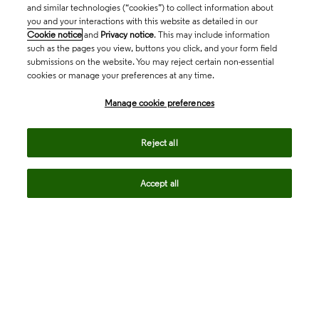
and similar technologies (“cookies”) to collect information about
you and your interactions with this website as detailed in our
Cookie notice
and
Privacy notice
. This may include information
such as the pages you view, buttons you click, and your form field
submissions on the website. You may reject certain non-essential
cookies or manage your preferences at any time.
Academia & Government
Manage cookie preferences
Life Sciences & Healthcare
Reject all
Accept all
Intellectual Property
Company
language
Regional sites