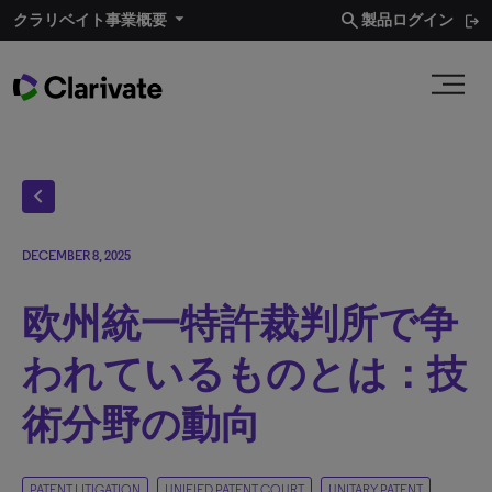
search
クラリベイト事業概要
製品ログイン
chevron_left
DECEMBER 8, 2025
欧州統一特許裁判所で争
われているものとは：技
術分野の動向
PATENT LITIGATION
UNIFIED PATENT COURT
UNITARY PATENT