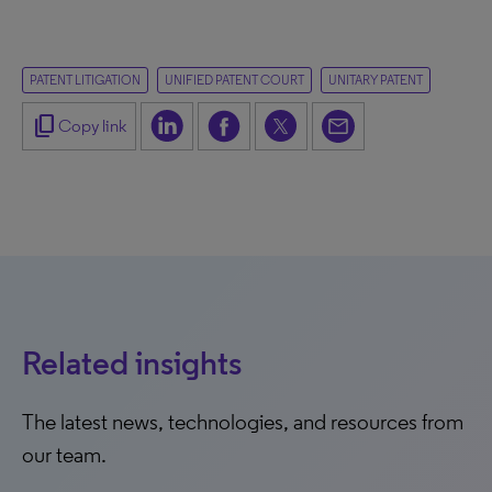
PATENT LITIGATION
UNIFIED PATENT COURT
UNITARY PATENT
content_copy
Copy link
Related insights
The latest news, technologies, and resources from
our team.