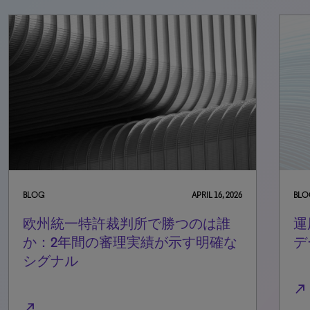
L 16, 2026
BLOG
NOVEMBER 7, 2025
は誰
運用2年目の欧州統一特許裁判所：
明確な
データが示す実像
north_east