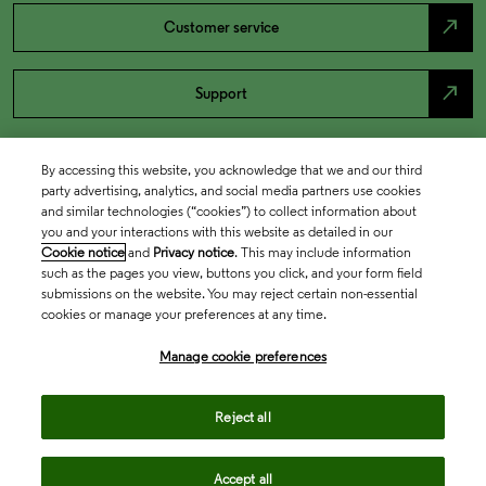
north_east
Customer service
north_east
Support
By accessing this website, you acknowledge that we and our third
party advertising, analytics, and social media partners use cookies
and similar technologies (“cookies”) to collect information about
you and your interactions with this website as detailed in our
Cookie notice
and
Privacy notice
. This may include information
such as the pages you view, buttons you click, and your form field
submissions on the website. You may reject certain non-essential
cookies or manage your preferences at any time.
Academia & Government
Manage cookie preferences
Life Sciences & Healthcare
Reject all
Accept all
Intellectual Property