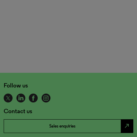
Follow us
Contact us
north_east
Sales enquiries