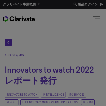
search
クラリベイト事業概要
製品ログイン
chevron_left
AUGUST 3, 2022
Innovators to watch 2022
レポート発行
INNOVATORS TO WATCH
IP INTELLIGENCE
IP SERVICES
REPORT
TECHNOLOGY AND CONSUMER PRODUCTS
TOP 100