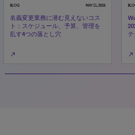
BLOG
MAY 11, 2026
BLO
名義変更業務に潜む見えないコス
W
ト：スケジュール、予算、管理を
2
乱す4つの落とし穴
テ
north_east
north_east
100% completed