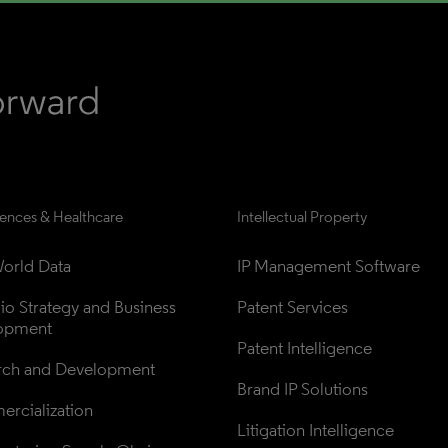
iences & Healthcare
Intellectual Property
orld Data
IP Management Software
lio Strategy and Business 
Patent Services
opment
Patent Intelligence
rch and Development
Brand IP Solutions
rcialization
Litigation Intelligence