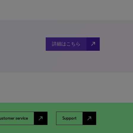
north_east
詳細はこちら
north_east
north_east
ustomer service
Support