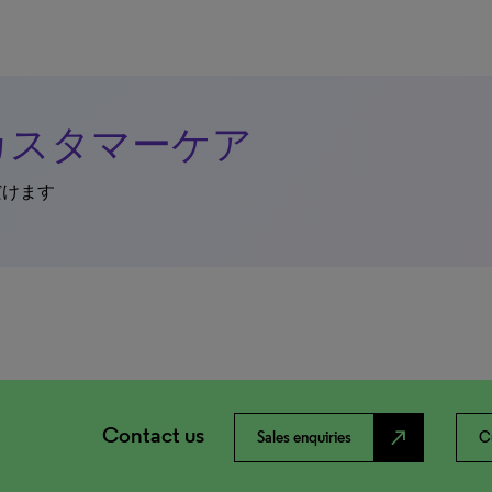
ion カスタマーケア
だけます
Contact us
north_east
Sales enquiries
C