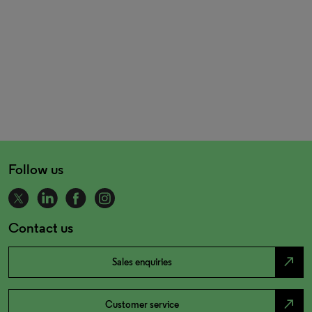
Follow us
Contact us
north_east
Sales enquiries
north_east
Customer service