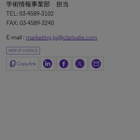
学術情報事業部 担当
TEL: 03-4589-3102
FAX: 03-4589-3240
E-mail :
marketing.jp@clarivate.com
WEB OF SCIENCE
content_copy
Copy link