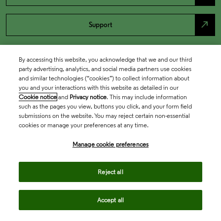
north_east
Support
By accessing this website, you acknowledge that we and our third
party advertising, analytics, and social media partners use cookies
and similar technologies (“cookies”) to collect information about
you and your interactions with this website as detailed in our
Cookie notice
and
Privacy notice
. This may include information
such as the pages you view, buttons you click, and your form field
submissions on the website. You may reject certain non-essential
cookies or manage your preferences at any time.
Academia & Government
Manage cookie preferences
Life Sciences & Healthcare
Reject all
Accept all
Intellectual Property