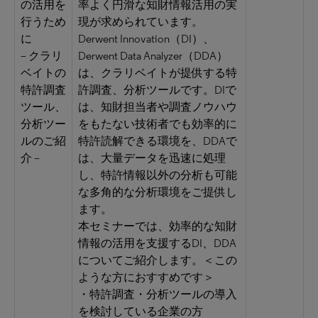
の活用を
率よく円滑な知財情報活用の実
行うため
現が求められています。
に
Derwent Innovation（DI）、
– クラリ
Derwent Data Analyzer（DDA）
ベイトの
は、クラリベイトが提供する特
特許調査
許調査、分析ツールです。DIで
ツール、
は、知財担当者や調査ノウハウ
分析ツー
をもたない技術者でも効率的に
ルのご紹
特許読解できる環境を、DDAで
介 –
は、大量データを迅速に処理
し、特許情報以外の分析も可能
な多角的な分析環境をご提供し
ます。
本セミナーでは、効率的な知財
情報の活用を支援するDI、DDA
についてご紹介します。＜この
ような方におすすめです＞
・特許調査・分析ツールの導入
を検討している企業の方