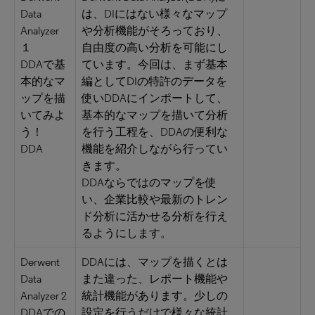
Data
は、DIにはない様々なマップ
Analyzer
や分析機能がそろっており、
１
自由度の高い分析を可能にし
DDAで基
ています。今回は、まず基本
本的なマ
編としてDIの特許のデータを
ップを描
使いDDAにインポートして、
いてみよ
基本的なマップを描いて分析
う！
を行う工程を、DDAの便利な
DDA
機能を紹介しながら行ってい
きます。
DDAならではのマップを使
い、企業比較や最新のトレン
ド分析に活かせる分析を行え
るようにします。
Derwent
DDAには、マップを描くとは
Data
また違った、レポート機能や
Analyzer 2
統計機能があります。少しの
DDAでの
設定を行うだけで様々な統計