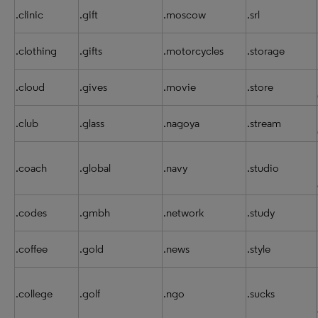
.clinic
.gift
.moscow
.srl
.clothing
.gifts
.motorcycles
.storage
.cloud
.gives
.movie
.store
.club
.glass
.nagoya
.stream
.coach
.global
.navy
.studio
.codes
.gmbh
.network
.study
.coffee
.gold
.news
.style
.college
.golf
.ngo
.sucks