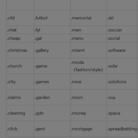
.cfd
.futbol
.memorial
.ski
.chat
.fyi
.men
.soccer
.cheap
.gal
.menu
.social
.christmas
.gallery
.miami
.software
.moda
.church
.game
.solar
（fashion/style）
.city
.games
.moe
.solutions
.claims
.garden
.mom
.soy
.cleaning
.gdn
.money
.space
.click
.gent
.mortgage
.spreadbetting