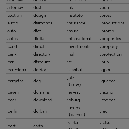
.attorney
.desi
.ink
.porn
.auction
.design
.institute
.press
.audio
.diamonds
.insurance
.productions
.auto
.diet
.insure
.promo
.autos
.digital
.international
.properties
.band
.direct
.investments
.property
.bank
.directory
.irish
.protection
.bar
.discount
.ist
.pub
.barcelona
.doctor
.istanbul
.qpon
.jetzt
.bargains
.dog
.quebec
（now）
.bayern
.domains
.jewelry
.racing
.beer
.download
.joburg
.recipes
.juegos
.berlin
.durban
.red
（games）
.kaufen
.reise
.best
.earth