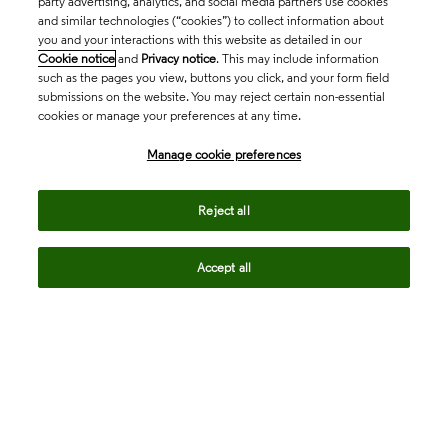
party advertising, analytics, and social media partners use cookies
and similar technologies (“cookies”) to collect information about
you and your interactions with this website as detailed in our
Cookie notice
and
Privacy notice
. This may include information
such as the pages you view, buttons you click, and your form field
submissions on the website. You may reject certain non-essential
cookies or manage your preferences at any time.
Academia & Government
Manage cookie preferences
Life Sciences & Healthcare
Reject all
Accept all
Intellectual Property
Company
language
Regional sites