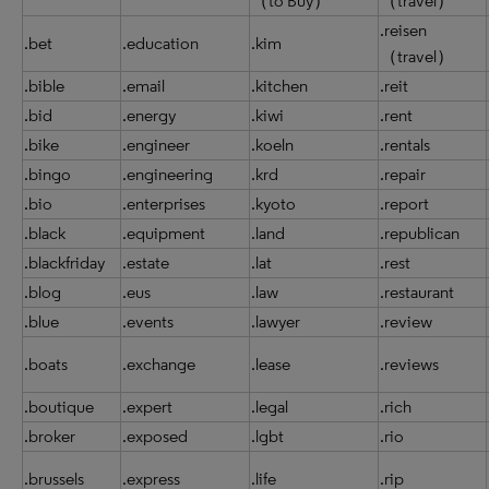
（to Buy）
（travel）
.reisen
.bet
.education
.kim
（travel）
.bible
.email
.kitchen
.reit
.bid
.energy
.kiwi
.rent
.bike
.engineer
.koeln
.rentals
.bingo
.engineering
.krd
.repair
.bio
.enterprises
.kyoto
.report
.black
.equipment
.land
.republican
.blackfriday
.estate
.lat
.rest
.blog
.eus
.law
.restaurant
.blue
.events
.lawyer
.review
.boats
.exchange
.lease
.reviews
.boutique
.expert
.legal
.rich
.broker
.exposed
.lgbt
.rio
.brussels
.express
.life
.rip