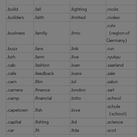
.build
.fail
.lighting
.rocks
.builders
.faith
.limited
.rodeo
.ruhr
.business
.family
.limo
（region of
Germany）
.buzz
.fans
.link
.run
.bzh
.farm
.live
.ryukyu
.cab
.fashion
.loan
.saarland
.cafe
.feedback
.loans
.sale
.cam
.film
.lol
.salon
.camera
.finance
.london
.sarl
.camp
.financial
.lotto
.school
.schule
.capetown
.fish
.love
（school）
.capital
.fishing
.ltd
.science
.car
.fit
.ltda
.scot