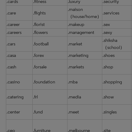
.cards
.fitness
.luxury
.security
.maison
.care
.flights
.services
（house/home）
.career
.florist
.makeup
.sex
.careers
.flowers
.management
.sexy
.shiksha
.cars
.football
.market
（school）
.casa
.forex
.marketing
.shoes
.cash
.forsale
.markets
.shop
.casino
.foundation
.mba
.shopping
.catering
.frl
.media
.show
.center
.fund
.meet
.singles
.ceo
.furniture
.melbourne
.site