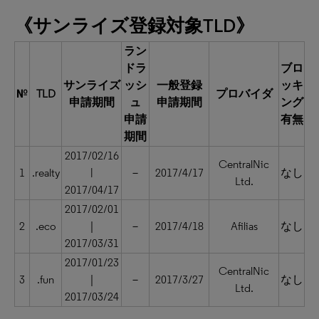
《サンライズ登録対象TLD》
ラン
ドラ
ブロ
サンライズ
ッシ
一般登録
ッキ
№
TLD
プロバイダ
申請期間
ュ
申請期間
ング
申請
有無
期間
2017/02/16
CentralNic
1
.realty
|
－
2017/4/17
なし
Ltd.
2017/04/17
2017/02/01
2
.eco
｜
－
2017/4/18
Afilias
なし
2017/03/31
2017/01/23
CentralNic
3
.fun
｜
－
2017/3/27
なし
Ltd.
2017/03/24