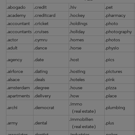
.abogado
.credit
.hiv
.pet
.academy
.creditcard
.hockey
.pharmacy
.accountant
.cricket
.holdings
.photo
.accountants
.cruises
.holiday
.photography
.actor
.cymru
.homes
.photos
.adult
.dance
.horse
.physio
.agency
.date
.host
.pics
.airforce
.dating
.hosting
.pictures
.alsace
.deals
.hoteles
.pink
.amsterdam
.degree
.house
.pizza
.apartments
.delivery
.how
.place
.immo
.archi
.democrat
.plumbing
（real estate）
.immobilien
.army
.dental
.plus
（real estate）
.associates
.dentist
.industries
.poker