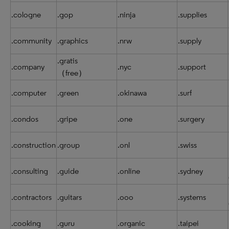
.cologne
.gop
.ninja
.supplies
.community
.graphics
.nrw
.supply
.gratis
.company
.nyc
.support
（free）
.computer
.green
.okinawa
.surf
.condos
.gripe
.one
.surgery
.construction
.group
.onl
.swiss
.consulting
.guide
.online
.sydney
.contractors
.guitars
.ooo
.systems
.cooking
.guru
.organic
.taipei