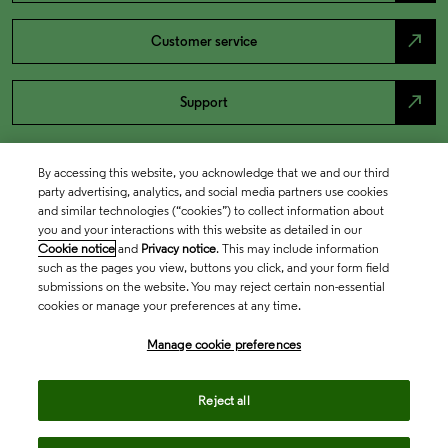
north_east
Customer service
north_east
Support
By accessing this website, you acknowledge that we and our third
party advertising, analytics, and social media partners use cookies
and similar technologies (“cookies”) to collect information about
you and your interactions with this website as detailed in our
Cookie notice
and
Privacy notice
. This may include information
such as the pages you view, buttons you click, and your form field
submissions on the website. You may reject certain non-essential
cookies or manage your preferences at any time.
Academia & Government
Manage cookie preferences
Life Sciences & Healthcare
Reject all