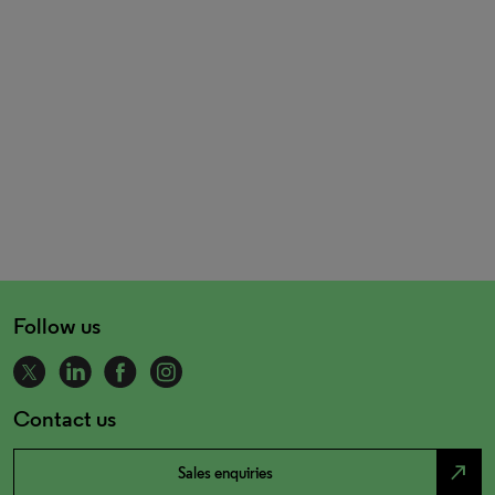
Follow us
Contact us
north_east
Sales enquiries