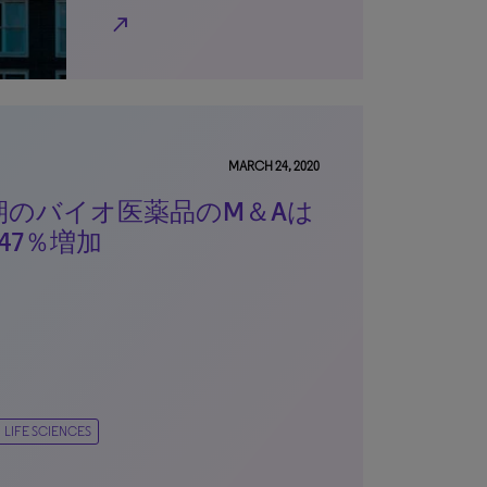
north_east
MARCH 24, 2020
半期のバイオ医薬品のM＆Aは
47％増加
LIFE SCIENCES