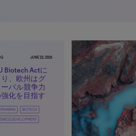
OG
JUNE 22, 2026
U Biotech Actに
より、欧州はグ
ローバル競争力
の強化を目指す
IOPHARMA
BIOTECH
SINESS DEVELOPMENT