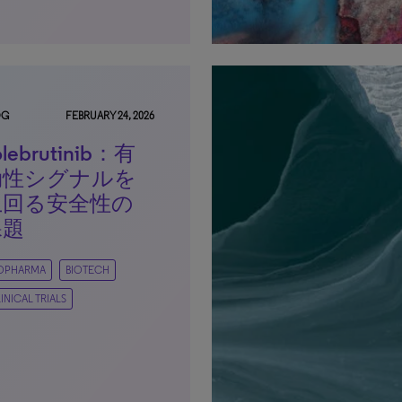
OG
FEBRUARY 24, 2026
olebrutinib：有
効性シグナルを
上回る安全性の
課題
IOPHARMA
BIOTECH
INICAL TRIALS