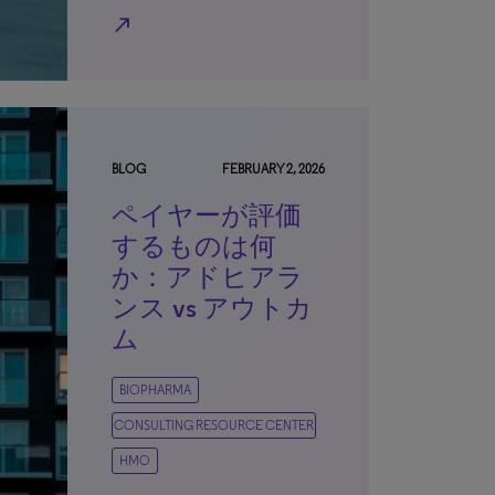
north_east
BLOG
FEBRUARY 2, 2026
ペイヤーが評価
するものは何
か：アドヒアラ
ンス vs アウトカ
ム
BIOPHARMA
CONSULTING RESOURCE CENTER
HMO