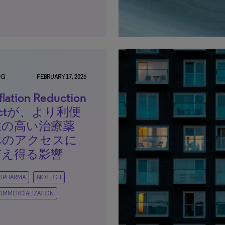
OG
FEBRUARY 17, 2026
flation Reduction
ctが、より利便
性の高い治療薬
へのアクセスに
与え得る影響
IOPHARMA
BIOTECH
OMMERCIALIZATION