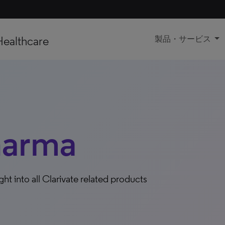
Healthcare
製品・サービス
harma
ight into all Clarivate related products