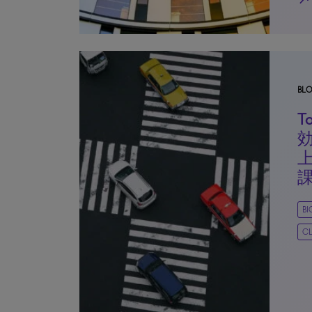
BL
T
B
CL