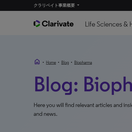
クラリベイト事業概要​
Life Sciences & 
home
•
•
•
Home
Blog
Biopharma
Blog: Biop
Here you will find relevant articles and ins
and news.