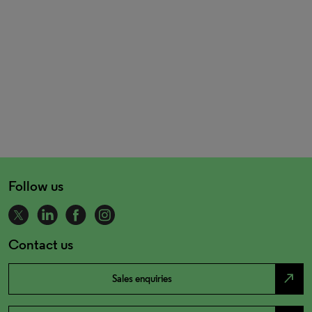
Follow us
Contact us
north_east
Sales enquiries