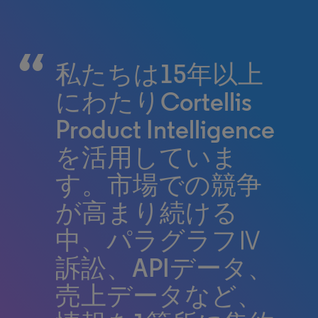
クラリベイトの支
Cortellisを通して入
私たちは15年以上
援によって、
手できる信頼性の
にわたりCortellis
Neulandは受託研
高い最新の医薬品
Product Intelligence
究・製造サービス
情報によって、マ
を活用していま
（CRAMS）部門の
ーケティングと事
す。市場での競争
ビジネス成長を加
業開発の戦略的選
が高まり続ける
速させ、製品拡大
択を推進させるこ
中、パラグラフⅣ
における戦略的な
とができます。
訴訟、APIデータ、
意思決定を行うこ
売上データなど、
Massimo Orlando
Department Head, Alfasigma SPA