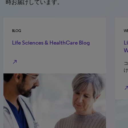
時お届けしています。
BLOG
WE
Life Sciences & HealthCare Blog
L
W
north_east
north_e