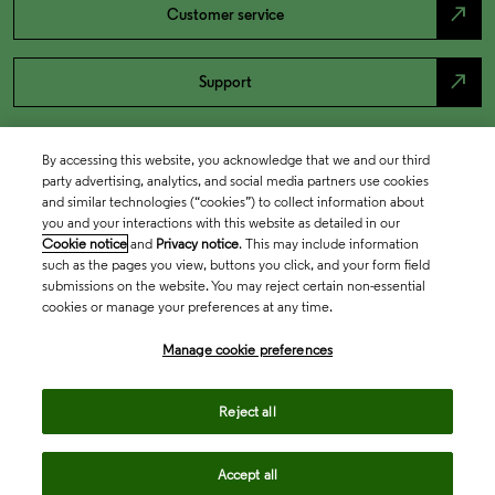
north_east
Customer service
north_east
Support
By accessing this website, you acknowledge that we and our third
party advertising, analytics, and social media partners use cookies
and similar technologies (“cookies”) to collect information about
you and your interactions with this website as detailed in our
Cookie notice
and
Privacy notice
. This may include information
such as the pages you view, buttons you click, and your form field
submissions on the website. You may reject certain non-essential
cookies or manage your preferences at any time.
Academia & Government
Manage cookie preferences
Life Sciences & Healthcare
Reject all
Accept all
Intellectual Property