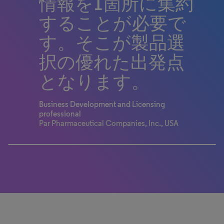
とができました。
情報を1箇所に集約
することが必要で
Mr. Sajeev Emmanuel Medikonda,
Head of Corporate Planning and Strategy,
す。そこが製品選
Neuland
択の優れた出発点
となります。
Business Development and Licensing
professional
Par Pharmaceutical Companies, Inc., USA
100% completed