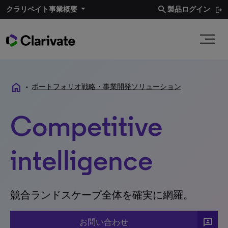
search
クラリベイト事業概要​
製品ログイン
home
•
ポートフォリオ戦略・事業開発ソリューション
Competitive
intelligence
競合ランドスケープ全体を確実に網羅。
3P
お問い合わせ