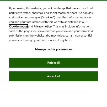
By accessing this website, you acknowledge that we and our third
party advertising, analytics, and social media partners use cookies
and similar technologies (“cookies”) to collect information about
you and your interactions with this website as detailed in our
Cookie notice
and
Privacy notice
. This may include information
such as the pages you view, buttons you click, and your form field
submissions on the website. You may reject certain non-essential
cookies or manage your preferences at any time.
Academia & Government
Manage cookie preferences
Life Sciences & Healthcare
Reject all
Accept all
Intellectual Property
Company