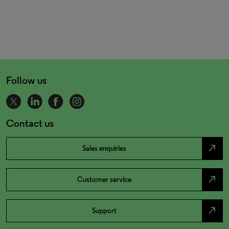
Follow us
Contact us
north_east
Sales enquiries
north_east
Customer service
north_east
Support