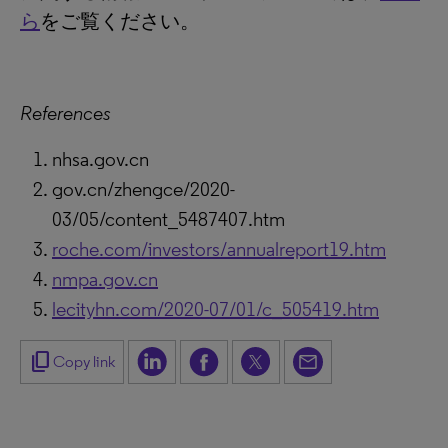
ら
をご覧ください。
References
nhsa.gov.cn
gov.cn/zhengce/2020-
03/05/content_5487407.htm
roche.com/investors/annualreport19.htm
nmpa.gov.cn
lecityhn.com/2020-07/01/c_505419.htm
content_copy
Copy link