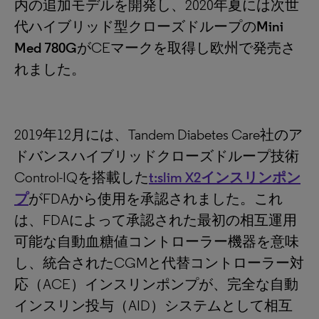
内の追加モデルを開発し、2020年夏には次世
代ハイブリッド型クローズドループの
Mini
Med 780G
がCEマークを取得し欧州で発売さ
れました。
2019年12月には、Tandem Diabetes Care社のア
ドバンスハイブリッドクローズドループ技術
Control-IQを搭載した
t:slim X2インスリンポン
プ
がFDAから使用を承認されました。これ
は、FDAによって承認された最初の相互運用
可能な自動血糖値コントローラー機器を意味
し、統合されたCGMと代替コントローラー対
応（ACE）インスリンポンプが、完全な自動
インスリン投与（AID）システムとして相互