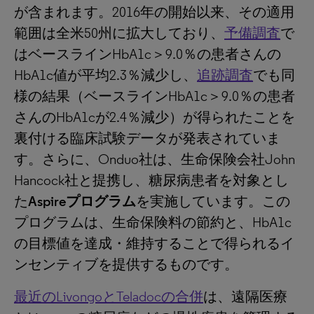
が含まれます。2016年の開始以来、その適用
範囲は全米50州に拡大しており、
予備調査
で
はベースラインHbA1c＞9.0％の患者さんの
HbA1c値が平均2.3％減少し、
追跡調査
でも同
様の結果（ベースラインHbA1c＞9.0％の患者
さんのHbA1cが2.4％減少）が得られたことを
裏付ける臨床試験データが発表されていま
す。さらに、Onduo社は、生命保険会社John
Hancock社と提携し、糖尿病患者を対象とし
た
Aspireプログラム
を実施しています。この
プログラムは、生命保険料の節約と、HbA1c
の目標値を達成・維持することで得られるイ
ンセンティブを提供するものです。
最近のLivongoとTeladocの合併
は、遠隔医療