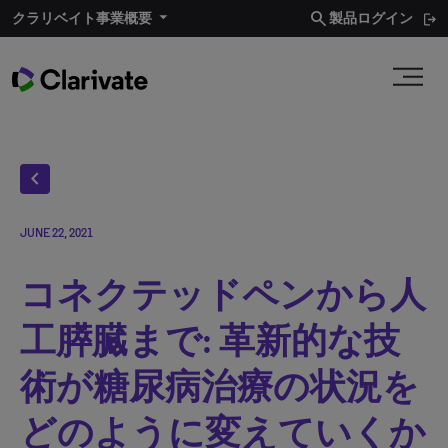
search
クラリベイト事業概要​
製品ログイン
chevron_left
JUNE 22, 2021
コネクテッドペンから人
工膵臓まで: 革新的な技
術が糖尿病治療の状況を
どのように変えていくか