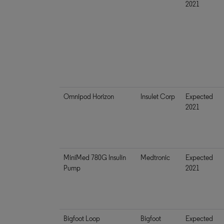
2021
Omnipod Horizon
Insulet Corp
Expected
2021
MiniMed 780G Insulin
Medtronic
Expected
Pump
2021
Bigfoot Loop
Bigfoot
Expected