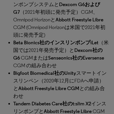
ンポンプシステムと
Dexcom G6および
G7
（2021年初頭に発売予定）CGM、
Omnipod Horizonと
Abbott Freestyle Libre
CGM (Omnipod Horizonは米国で2021年初
頭に発売予定)
Beta Bionics社のインスリンポンプiLet
（米
国では2021年発売予定）と
Dexcom社の
G6
CGMまたは
Senseonics社のEversense
CGM の組み合わせ
Bigfoot Biomedical社のUnity
スマートイン
スリンペン（2020年12月にFDAへ申請）
と
Abbott Freestyle Libre CGM
との組み合
わせ
Tandem Diabetes Care社のt:slim X2
インス
リンポンプと
Abbott Freestyle Libre
CGM