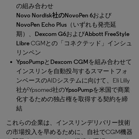
の組み合わせ
Novo Nordisk社のNovoPen 6
および
NovoPen Echo Plus
（いずれも発売延
期）、
Dexcom G6
および
Abbott FreeStyle
Libre
CGMとの「コネクテッド」インシュ
リンペン
YpsoPump
と
Dexcom CGM
を組み合わせて
インスリンを自動投与するスマートフォ
ンベースのAIDシステムに向けて、Eli Lilly
社がYpsomed社の
YpsoPump
を米国で商業
化するための独占権を取得する契約を締
結
これらの企業は、インスリンデリバリー技術
の市場投入を早めるために、自社でCGM機器