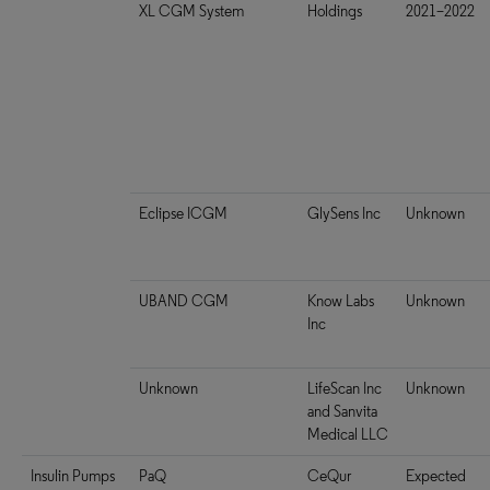
XL CGM System
Holdings
2021–2022
Eclipse ICGM
GlySens Inc
Unknown
UBAND CGM
Know Labs
Unknown
Inc
Unknown
LifeScan Inc
Unknown
and Sanvita
Medical LLC
Insulin Pumps
PaQ
CeQur
Expected