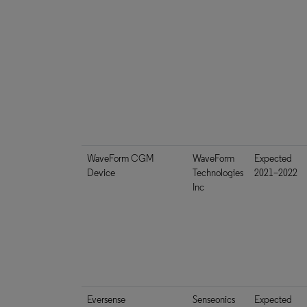
WaveForm CGM
WaveForm
Expected
Device
Technologies
2021–2022
Inc
Eversense
Senseonics
Expected