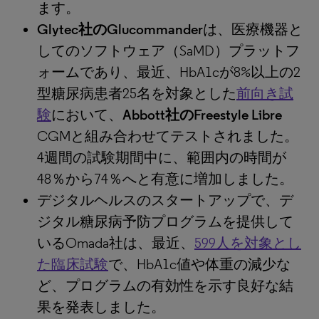
ます。
Glytec社のGlucommander
は、医療機器と
してのソフトウェア（SaMD）プラットフ
ォームであり、最近、HbA1cが8%以上の2
型糖尿病患者25名を対象とした
前向き試
験
において、
Abbott社のFreestyle Libre
CGMと組み合わせてテストされました。
4週間の試験期間中に、範囲内の時間が
48％から74％へと有意に増加しました。
デジタルヘルスのスタートアップで、デ
ジタル糖尿病予防プログラムを提供して
いるOmada社は、最近、
599人を対象とし
た臨床試験
で、HbA1c値や体重の減少な
ど、プログラムの有効性を示す良好な結
果を発表しました。