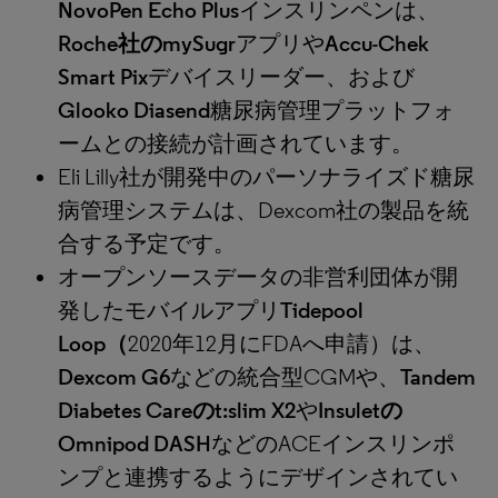
NovoPen Echo Plus
インスリンペンは、
Roche社のmySugr
アプリや
Accu-Chek
Smart Pix
デバイスリーダー、および
Glooko Diasend
糖尿病管理プラットフォ
ームとの接続が計画されています。
Eli Lilly社が開発中のパーソナライズド糖尿
病管理システムは、Dexcom社の製品を統
合する予定です。
オープンソースデータの非営利団体が開
発したモバイルアプリ
Tidepool
Loop（
2020年12月にFDAへ申請）は、
Dexcom G6
などの統合型CGMや、
Tandem
Diabetes Careのt:slim X2
や
Insuletの
Omnipod DASH
などのACEインスリンポ
ンプと連携するようにデザインされてい