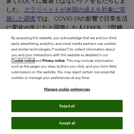
多くの人々に最適ではないケアをもたらしま
した。
クラリベイトが米国の成人を対象に実
施した調査
では、COVID-19の影響で日常生活
に変化が生じたと回答した人は44％、2型糖
尿病の成人では65％と、より大きな影響が見
By accessing this website, you acknowledge that we and our third
party advertising, analytics, and social media partners use cookies
られました。これらの2型糖尿病の回答者は
and similar technologies (“cookies”) to collect information about
you and your interactions with this website as detailed in our
医師の予約に支障をきたした（42％）
Cookie notice
and
Privacy notice
. This may include information
such as the pages you view, buttons you click, and your form field
治療が遅れた(22%)
submissions on the website. You may reject certain non-essential
治療が継続できなかった(41%)
cookies or manage your preferences at any time.
処方箋の再発行ができなかった(23%)
Manage cookie preferences
診断・治療がデジタル化された（例：リ
モートモニタリング、バーチャルコンサ
Reject all
ルト、32％）
Accept all
こうしたケアへのアクセスの課題から、2型