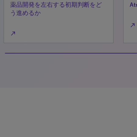
薬品開発を左右する初期判断をど
A
う進めるか
north_east
north_east
100% completed