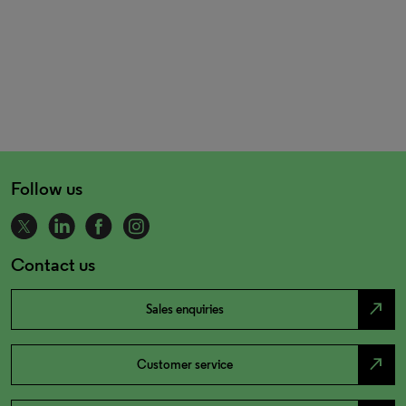
Follow us
Contact us
north_east
Sales enquiries
north_east
Customer service