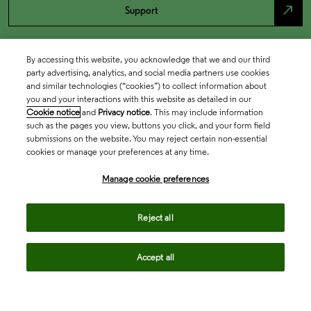
north_east
Support
By accessing this website, you acknowledge that we and our third
party advertising, analytics, and social media partners use cookies
and similar technologies (“cookies”) to collect information about
you and your interactions with this website as detailed in our
Cookie notice
and
Privacy notice
. This may include information
such as the pages you view, buttons you click, and your form field
submissions on the website. You may reject certain non-essential
cookies or manage your preferences at any time.
Academia & Government
Manage cookie preferences
Life Sciences & Healthcare
Reject all
Accept all
Intellectual Property
Company