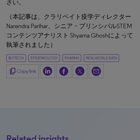
さい。
（本記事は、クラリベイト疫学ディレクター
Narendra Parihar、シニア・プリンシパルSTEM
コンテンツアナリスト Shyama Ghoshによって
執筆されました）
BIOTECH
EPIDEMIOLOGY
PHARMA
REAL-WORLD DATA
content_copy
Copy link
Related insights