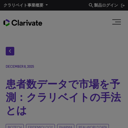
search
クラリベイト事業概要​
製品ログイン
chevron_left
DECEMBER 8, 2025
患者数データで市場を予
測：クラリベイトの手法
とは
BIOTECH
EPIDEMIOLOGY
PHARMA
REAL-WORLD DATA