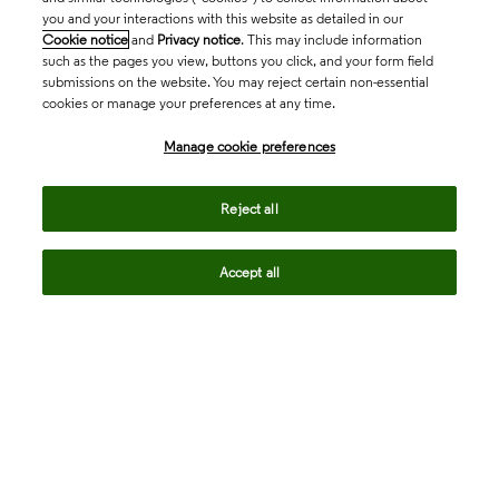
you and your interactions with this website as detailed in our
Cookie notice
and
Privacy notice
. This may include information
such as the pages you view, buttons you click, and your form field
submissions on the website. You may reject certain non-essential
cookies or manage your preferences at any time.
Academia & Government
Manage cookie preferences
Life Sciences & Healthcare
Reject all
Accept all
Intellectual Property
Company
language
Regional sites
© 2026 Clarivate. All rights reserved.