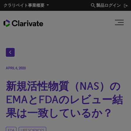
search
クラリベイト事業概要​
製品ログイン
chevron_left
APRIL 6, 2020
新規活性物質（NAS）の
EMAとFDAのレビュー結
果は一致しているか？
FDA
LIFE SCIENCES