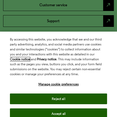
north_east
Customer service
north_east
Support
By accessing this website, you acknowledge that we and our third
party advertising, analytics, and social media partners use cookies
and similar technologies (“cookies”) to collect information about
you and your interactions with this website as detailed in our
Cookie notice
and
Privacy notice
. This may include information
such as the pages you view, buttons you click, and your form field
submissions on the website. You may reject certain non-essential
cookies or manage your preferences at any time.
Academia & Government
Manage cookie preferences
Life Sciences & Healthcare
Reject all
Accept all
Intellectual Property