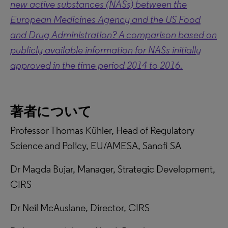
new active substances (NASs) between the
European Medicines Agency and the US Food
and Drug Administration? A comparison based on
publicly available information for NASs initially
approved in the time period 2014 to 2016.
著者について
Professor Thomas Kühler, Head of Regulatory
Science and Policy, EU/AMESA, Sanofi SA
Dr Magda Bujar, Manager, Strategic Development,
CIRS
Dr Neil McAuslane, Director, CIRS