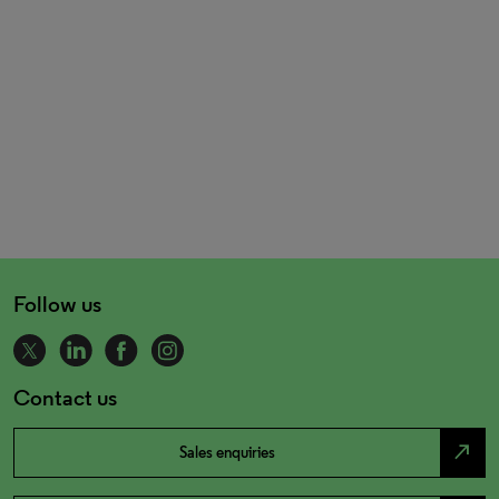
Follow us
Contact us
north_east
Sales enquiries