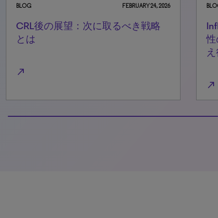
BLOG
FEBRUARY 24, 2026
BLO
CRL後の展望：次に取るべき戦略
In
とは
性
え
north_east
north_east
100% completed