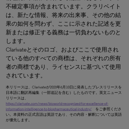
不確定事項が含まれています。クラリベイト
は、新たな情報、将来の出来事、その他の結
果の如何を問わず、ここに示された記述を更
新または修正する義務は一切負わないものと
します。
Clarivateとそのロゴ、およびここで使用され
ている他のすべての商標は、それぞれの所有
者の商標であり、ライセンスに基づいて使用
されています。
本リリースは、Clarivateが2020年6月10日に発表したプレスリリースを
日本語に翻訳再編集（一部追記を含む）したものです。英文ニュース
リリースは、
https://clarivate.com/news/bioworld-recognized-for-excellence-of-
information-intelligence-to-biopharmaceutical-industry/
をご参照くださ
い。本資料の正式言語は英語であり、その内容・解釈については英語
が優先します。