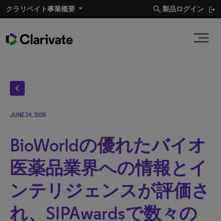
search
クラリベイト事業概要​
製品ログイン
chevron_left
JUNE 24, 2020
BioWorldの優れたバイオ
医薬品業界への情報とイ
ンテリジェンスが評価さ
れ、SIPAwardsで数々の