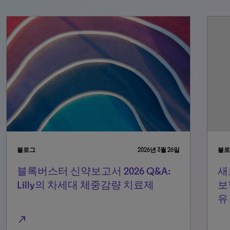
블로그
2026년 3월 26일
블로
블록버스터 신약보고서 2026 Q&A:
새
Lilly의 차세대 체중감량 치료제
보
유
north_east