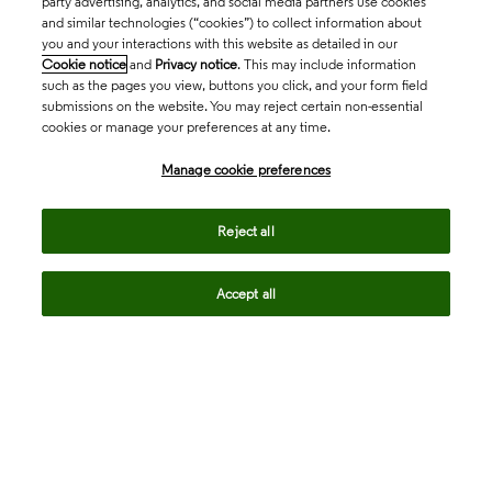
party advertising, analytics, and social media partners use cookies
and similar technologies (“cookies”) to collect information about
you and your interactions with this website as detailed in our
Cookie notice
and
Privacy notice
. This may include information
such as the pages you view, buttons you click, and your form field
submissions on the website. You may reject certain non-essential
cookies or manage your preferences at any time.
Academia & Government
Manage cookie preferences
Life Sciences & Healthcare
Reject all
Accept all
Intellectual Property
Company
language
Regional sites