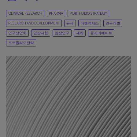
CLINICAL RESEARCH
PHARMA
PORTFOLIO STRATEGY
RESEARCH AND DEVELOPMENT
규제
마켓액세스
연구개발
연구상업화
임상시험
임상연구
제약
클래리베이트
포트폴리오전략