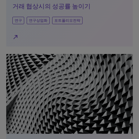
거래 협상시의 성공률 높이기
연구
연구상업화
포트폴리오전략
north_east