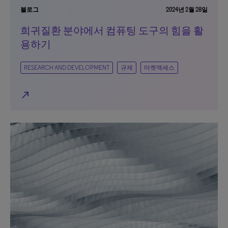
블로그
2024년 2월 28일
희귀질환 분야에서 컴퓨팅 도구의 힘을 활
용하기
RESEARCH AND DEVELOPMENT
규제
마켓액세스
north_east