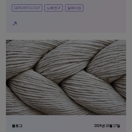
GERONTOLOGY
노화연구
딜메이킹
north_east
블로그
2024년 10월 17일