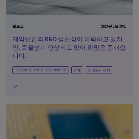
블로그
2024년 1월 30일
제약산업의 R&D 생산성이 하락하고 있지
만, 효율성이 향상되고 있어 희망은 존재합
니다.
RESEARCH AND DEVELOPMENT
규제
스마트리서치
north_east