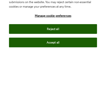
submissions on the website. You may reject certain non-essential
cookies or manage your preferences at any time.
Academia & Government
Manage cookie preferences
Life Sciences & Healthcare
Reject all
Accept all
Intellectual Property
Company
language
Regional sites
© 2026 Clarivate. All rights reserved.
Legal
Trust Center
Standards
Privacy center
Privacy notice
Cookie notice
Career Fraud Warning
Transparency in Coverage