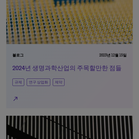
블로그
2023년 12월 15일
2024년 생명과학산업의 주목할만한 점들
규제
연구 상업화
제약
north_east