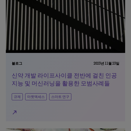
블로그
2023년 11월 23일
신약 개발 라이프사이클 전반에 걸친 인공
지능 및 머신러닝을 활용한 모범사례들
규제
마켓액세스
스마트 연구
north_east