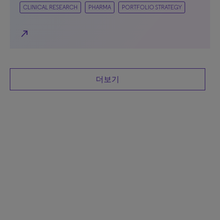
CLINICAL RESEARCH
PHARMA
PORTFOLIO STRATEGY
north_east
더보기