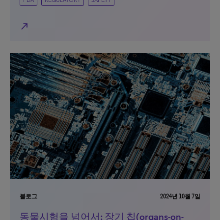
FDA
REGULATORY
SAFETY
north_east
블로그
2024년 10월 7일
동물시험을 넘어서: 장기 칩(organs-on-