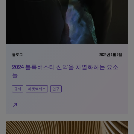
블로그
2024년 1월 9일
2024 블록버스터 신약을 차별화하는 요소
들
규제
마켓액세스
연구
north_east