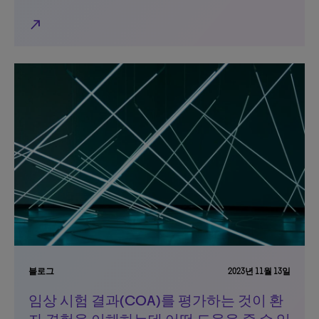
north_east
블로그
2023년 11월 13일
임상 시험 결과(COA)를 평가하는 것이 환