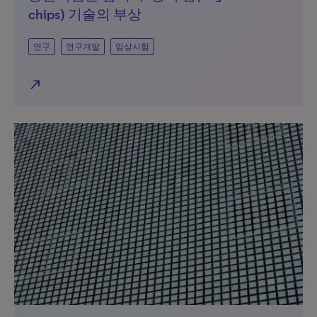
chips) 기술의 부상
연구
연구개발
임상시험
north_east