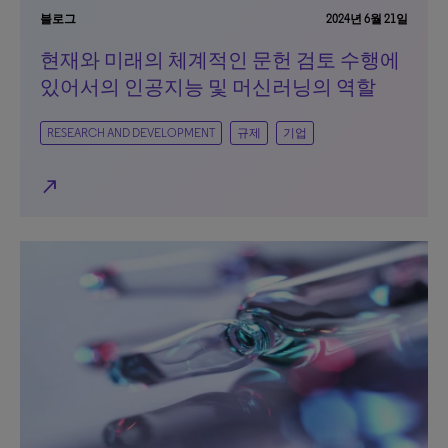
블로그
2024년 6월 21일
현재와 미래의 체계적인 문헌 검토 수행에
있어서의 인공지능 및 머신러닝의 역할
RESEARCH AND DEVELOPMENT
규제
기업
north_east