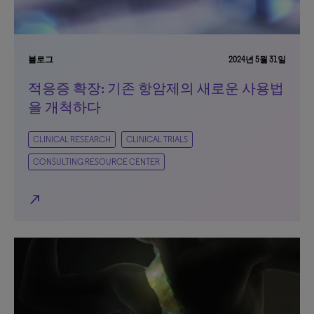
블로그
2024년 5월 31일
적응증 확장: 기존 항암제의 새로운 사용법
을 개척하다
CLINICAL RESEARCH
CLINICAL TRIALS
CONSULTING RESOURCE CENTER
north_east