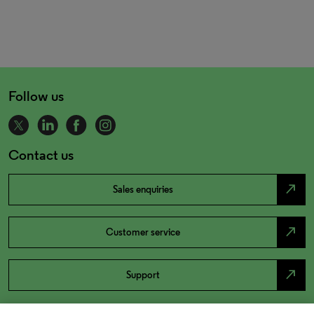
Follow us
Contact us
north_east
Sales enquiries
north_east
Customer service
north_east
Support