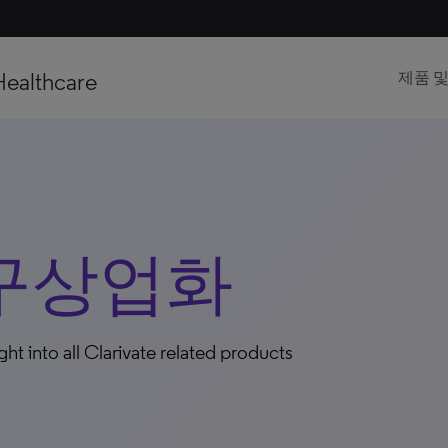
Healthcare
제품 
연구상업화
ight into all Clarivate related products