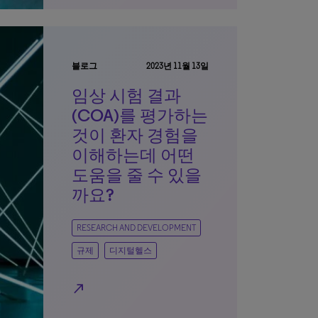
블로그
2023년 11월 13일
임상 시험 결과
(COA)를 평가하는
것이 환자 경험을
이해하는데 어떤
도움을 줄 수 있을
까요?
RESEARCH AND DEVELOPMENT
규제
디지털헬스
north_east