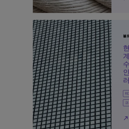
블
현
계
인
러
RE
규
north_east