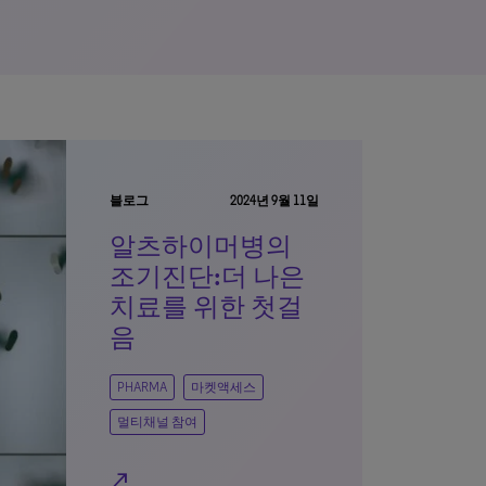
블로그
2024년 9월 11일
알츠하이머병의
조기진단:더 나은
치료를 위한 첫걸
음
PHARMA
마켓액세스
멀티채널 참여
north_east