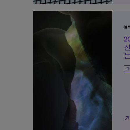
블
2
는
규
north_east