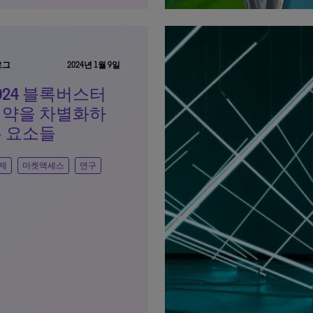
로그
2024년 1월 9일
024 블록버스터
신약을 차별화하
 요소들
제
마켓액세스
연구