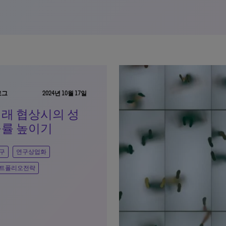
로그
2024년 10월 17일
래 협상시의 성
률 높이기
구
연구상업화
트폴리오전략