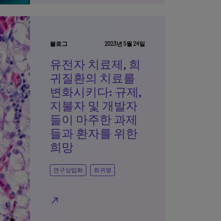
블로그
2023년 5월 24일
유전자 치료제, 희
귀질환의 치료를
변화시키다: 규제,
지불자 및 개발자
들이 마주한 과제
들과 환자를 위한
희망
연구상업화
희귀병
north_east