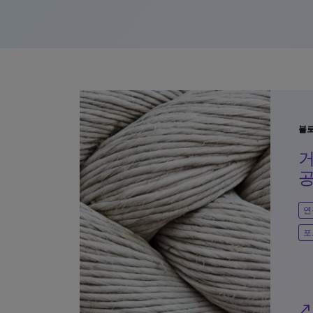
블
거
공
연
포
north_east