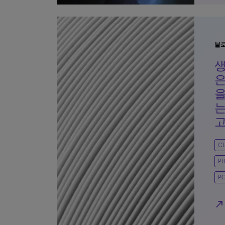
블
은
을
는
고
CL
P
PO
north_east