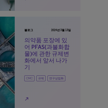
블로그
2024년 3월 13일
의약품 포장에 있
어 PFAS(과불화합
물)에 관한 규제변
화에서 앞서 나가
기
CMC
규제
연구상업화
north_east