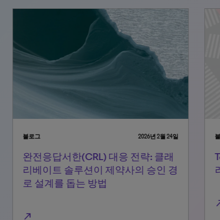
블로그
2026년 2월 24일
블로
완전응답서한(CRL) 대응 전략: 클래
To
리베이트 솔루션이 제약사의 승인 경
려
로 설계를 돕는 방법
north_east
north_east