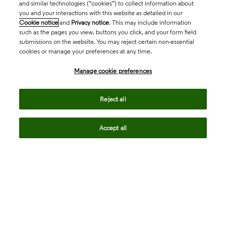
and similar technologies (“cookies”) to collect information about
you and your interactions with this website as detailed in our
Cookie notice
and
Privacy notice
. This may include information
such as the pages you view, buttons you click, and your form field
submissions on the website. You may reject certain non-essential
cookies or manage your preferences at any time.
Academia & Government
Manage cookie preferences
Life Sciences & Healthcare
Reject all
Accept all
Intellectual Property
Company
language
Regional sites