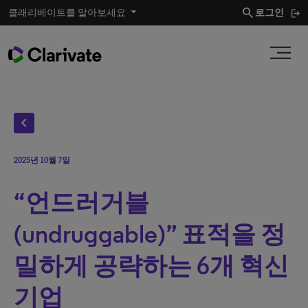
search
클래리베이트를 알아보세요
로그인
chevron_left
2025년 10월 7일
“언드러거블
(undruggable)” 표적을 정
밀하게 공략하는 6개 혁신
기업