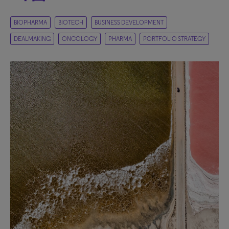
BIOPHARMA
BIOTECH
BUSINESS DEVELOPMENT
DEALMAKING
ONCOLOGY
PHARMA
PORTFOLIO STRATEGY