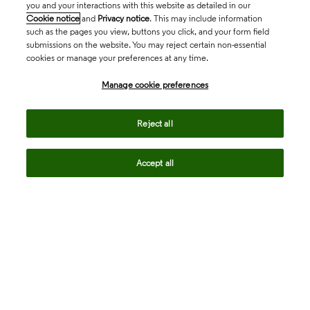
you and your interactions with this website as detailed in our
Cookie notice
and
Privacy notice
. This may include information
such as the pages you view, buttons you click, and your form field
submissions on the website. You may reject certain non-essential
cookies or manage your preferences at any time.
Academia & Government
Manage cookie preferences
Life Sciences & Healthcare
Reject all
Accept all
Intellectual Property
Company
language
Regional sites
© 2026 Clarivate. All rights reserved.