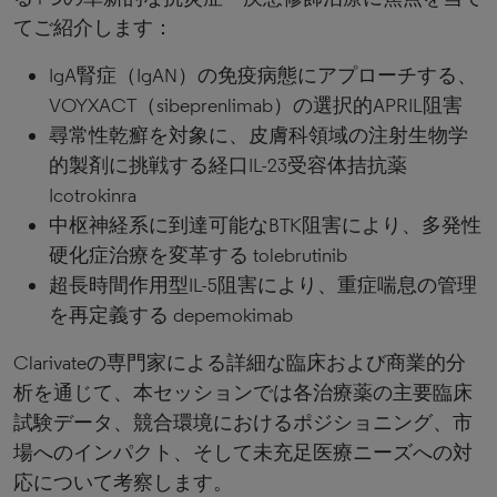
てご紹介します：
IgA腎症（IgAN）の免疫病態にアプローチする、
VOYXACT（sibeprenlimab）の選択的APRIL阻害
尋常性乾癬を対象に、皮膚科領域の注射生物学
的製剤に挑戦する経口IL-23受容体拮抗薬
Icotrokinra
中枢神経系に到達可能なBTK阻害により、多発性
硬化症治療を変革する tolebrutinib
超長時間作用型IL-5阻害により、重症喘息の管理
を再定義する depemokimab
Clarivateの専門家による詳細な臨床および商業的分
析を通じて、本セッションでは各治療薬の主要臨床
試験データ、競合環境におけるポジショニング、市
場へのインパクト、そして未充足医療ニーズへの対
応について考察します。