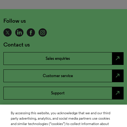
Follow us
Contact us
north_east
Sales enquiries
north_east
Customer service
north_east
Support
By accessing this website, you acknowledge that we and our third
party advertising, analytics, and social media partners use cookies
and similar technologies (“cookies”) to collect information about