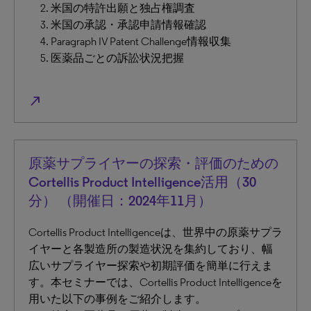
米国の特許出願と独占権調査
米国の承認・承認申請情報確認
Paragraph IV Patent Challenge情報収集
医薬品ごとの訴訟状況把握
north_east
原薬サプライヤーの探索・評価のための
Cortellis Product Intelligence活用（30
分） （開催日：2024年11月）
Cortellis Product Intelligenceは、世界中の原薬サプラ
イヤーと各製造所の製造状況を集約しており、幅
広いサプライヤー探索や初期評価を簡単に行えま
す。本セミナーでは、Cortellis Product Intelligenceを
用いた以下の事例をご紹介します。