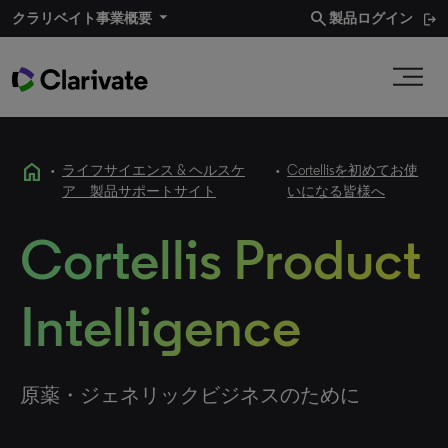
search
クラリベイト事業概要​
製品ログイン
home
•
ライフサイエンス & ヘルスケ
•
Cortellisを初めてお使
ア 製品サポートサイト
いになる皆様へ
Cortellis Product
Intelligence
原薬・ジェネリックビジネスのために