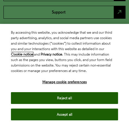
north_east
Support
By accessing this website, you acknowledge that we and our third
party advertising, analytics, and social media partners use cookies
and similar technologies (“cookies”) to collect information about
you and your interactions with this website as detailed in our
Cookie notice
and
Privacy notice
. This may include information
such as the pages you view, buttons you click, and your form field
submissions on the website. You may reject certain non-essential
cookies or manage your preferences at any time.
Academia & Government
Manage cookie preferences
Life Sciences & Healthcare
Reject all
Accept all
Intellectual Property