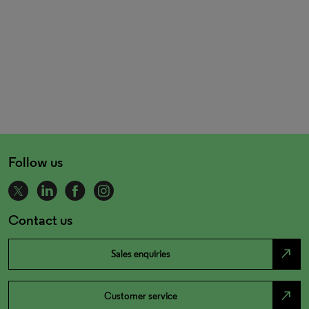
Follow us
Contact us
north_east
Sales enquiries
north_east
Customer service