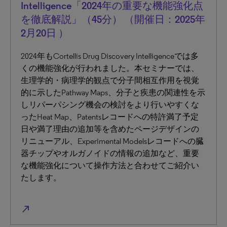
Intelligence「2024年の重要な機能強化点
を徹底解説」（45分） （開催日：2025年
2月20日 ）
2024年もCortellis Drug Discovery Intelligenceでは多
くの機能強化が行われました。本セミナーでは、
生理学的・病理学的観点で分子間相互作用を視覚
的に示したPathway Maps、分子と疾患の関連性を示
しリパーパシング機会の検討をより行いやすくな
ったHeat Map、Patentsレコードへの特許満了予定
日や満了理由の追加等を含めたページデザインの
リニューアル、Experimental Modelsレコードへの臓
器チップやオルガノイドの情報の追加など、重要
な機能強化について操作方法と合わせてご紹介い
たします。
north_east