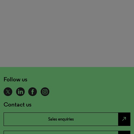
Follow us
Contact us
north_east
Sales enquiries