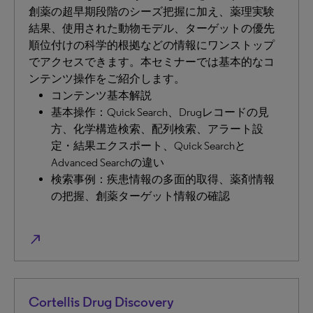
創薬の超早期段階のシーズ把握に加え、薬理実験
結果、使用された動物モデル、ターゲットの優先
順位付けの科学的根拠などの情報にワンストップ
でアクセスできます。本セミナーでは基本的なコ
ンテンツ操作をご紹介します。
コンテンツ基本解説
基本操作：Quick Search、Drugレコードの見
方、化学構造検索、配列検索、アラート設
定・結果エクスポート、Quick Searchと
Advanced Searchの違い
検索事例：疾患情報の多面的取得、薬剤情報
の把握、創薬ターゲット情報の確認
north_east
Cortellis Drug Discovery