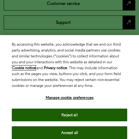
north_east
Customer service
north_east
Support
By accessing this website, you acknowledge that we and our third
party advertising, analytics, and social media partners use cookies
and similar technologies (“cookies”) to collect information about
you and your interactions with this website as detailed in our
Cookie notice
and
Privacy notice
. This may include information
such as the pages you view, buttons you click, and your form field
submissions on the website. You may reject certain non-essential
cookies or manage your preferences at any time.
Academia & Government
Manage cookie preferences
Life Sciences & Healthcare
Reject all
Accept all
Intellectual Property