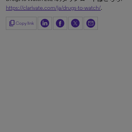
https://clarivate.com/ja/drugs-to-watch/
.
content_copy
Copy link