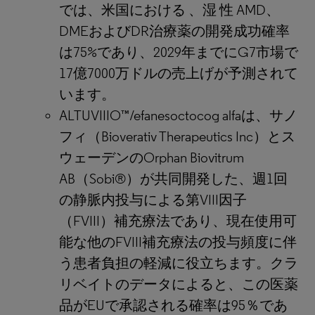
では、米国における 、湿 性 AMD、
DMEおよびDR治療薬の開発成功確率
は75%であり、2029年までにG7市場で
17億7000万ドルの売上げが予測されて
います。
ALTUVIIIO™/efanesoctocog alfaは、サノ
フィ（Bioverativ Therapeutics Inc）とス
ウェーデンのOrphan Biovitrum
AB（Sobi®）が共同開発した、週1回
の静脈内投与による第VIII因子
（FVIII）補充療法であり、現在使用可
能な他のFVIII補充療法の投与頻度に伴
う患者負担の軽減に役立ちます。クラ
リベイトのデータによると、この医薬
品がEUで承認される確率は95％であ