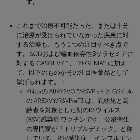
す。
これまで治療不可能だった、または十分
に治療が受けられていなかった疾患に対
する治療も、もう 1 つの注目すべき点で
す。 SCDおよび輸血依存性βサラセミアに
対する CASGEVY™ 、LYFGENIA™ に加え
て、以下のものがその注目医薬品として
挙げられます。：
Phizerの ABRYSVO™/RSVPreF と GSK plc
の AREXVY/RSVPreF3 は、乳幼児と高
齢者を対象とした初のRSウィルス
(RSV)感染症 ワクチンです。公衆衛生
の専門家が「トリプルデミック」と称
している、RSV感染症、 インフルエン