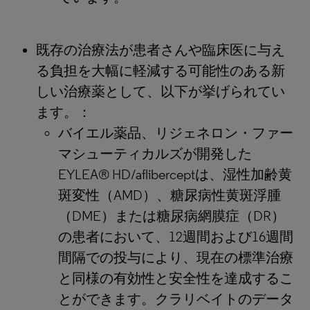
既存の治療法が患者さんや臨床医に与え
る負担を大幅に軽減する可能性のある新
しい治療薬として、以下が挙げられてい
ます。：
バイエル薬品、リジェネロン・ファー
マシューティカルズが開発した
EYLEA® HD/afliberceptは、湿性加齢黄
斑変性（AMD）、糖尿病性黄斑浮腫
（DME）または糖尿病網膜症（DR）
の患者において、12週間および16週間
間隔での投与により、現在の標準治療
と同様の有効性と安全性を達成するこ
とができます。クラリベイトのデータ