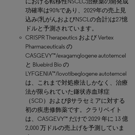
における転移性NSCLC治療薬の開発成
功確率は90%であり、2029年の売上見
込み(乳がんおよびNSCLの合計)は27憶
ドルと予測されています。
CRISPR Therapeutics および Vertex
Pharmaceuticals の
CASGEVY™/exagamglogene autotemcel
と Bluebird Bio の
LYFGENIA™/lovotibeglogene autotemcel
は、これまで対処療法しかなく、治療
法が限られていた鎌状赤血球症
（SCD）およびβサラセミアに対する
初の疾患修飾薬です。クラリベイト
は、CASGEVY™ だけで 2029 年に 13 億
2,000 万ドルの売上げを予測していま