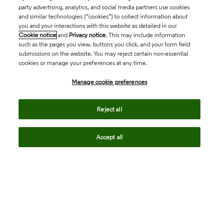
party advertising, analytics, and social media partners use cookies
and similar technologies (“cookies”) to collect information about
you and your interactions with this website as detailed in our
Cookie notice
and
Privacy notice
. This may include information
such as the pages you view, buttons you click, and your form field
submissions on the website. You may reject certain non-essential
cookies or manage your preferences at any time.
Academia & Government
Manage cookie preferences
Life Sciences & Healthcare
Reject all
Accept all
Intellectual Property
Company
language
Regional sites