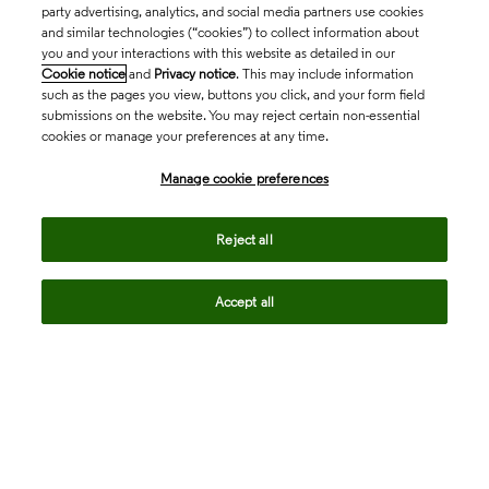
party advertising, analytics, and social media partners use cookies
and similar technologies (“cookies”) to collect information about
you and your interactions with this website as detailed in our
Cookie notice
and
Privacy notice
. This may include information
such as the pages you view, buttons you click, and your form field
submissions on the website. You may reject certain non-essential
cookies or manage your preferences at any time.
Academia & Government
Manage cookie preferences
Life Sciences & Healthcare
Reject all
Accept all
Intellectual Property
Company
language
Regional sites