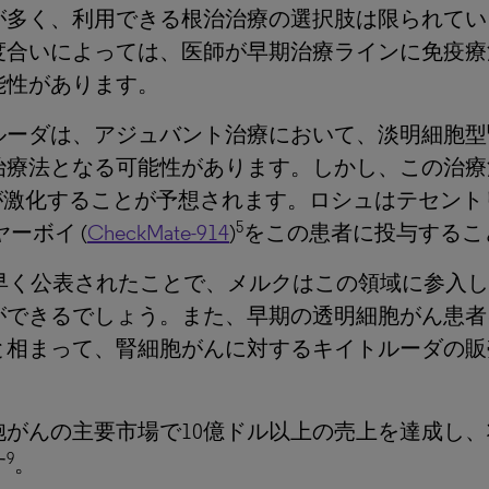
が多く、利用できる根治治療の選択肢は限られてい
度合いによっては、医師が早期治療ラインに免疫療
能性があります。
ルーダは、アジュバント治療において、淡明細胞型
治療法となる可能性があります。しかし、この治療
競争が激化することが予想されます。ロシュはテセントリ
5
ーボイ (
CheckMate-914
)
をこの患者に投与するこ
以上に早く公表されたことで、メルクはこの領域に参
ができるでしょう。また、早期の透明細胞がん患者
ことと相まって、腎細胞がんに対するキイトルーダの
細胞がんの主要市場で10億ドル以上の売上を達成し
9
す
。