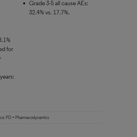
Grade 3-5 all cause AEs:
32.4% vs. 17.7%.
68.1%
ed for
=
years:
netics; PD = Pharmacodynamics