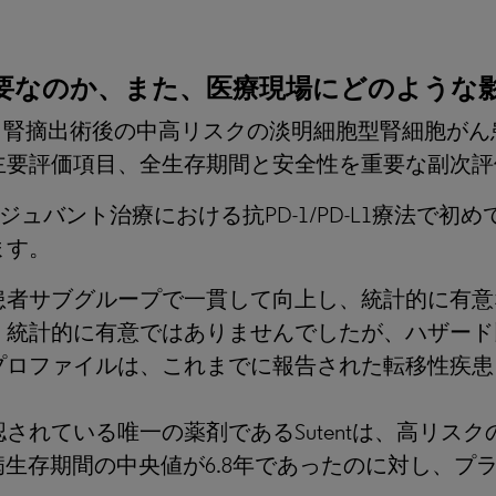
なぜ重要なのか、また、医療現場にどのよう
64試験は、腎摘出術後の中高リスクの淡明細胞型腎細胞
主要評価項目、全生存期間と安全性を重要な副次評
アジュバント治療における抗PD-1/PD-L1療法で
ます。
者サブグループで一貫して向上し、統計的に有意な
統計的に有意ではありませんでしたが、ハザード比
プロファイルは、これまでに報告された転移性疾患
されている唯一の薬剤であるSutentは、高リス
、無病生存期間の中央値が6.8年であったのに対し、プ