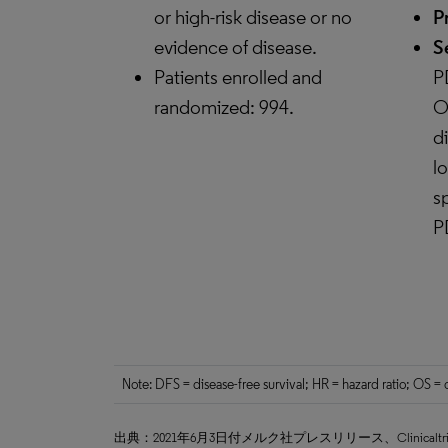
or high-risk disease or no
P
evidence of disease.
S
Patients enrolled and
P
randomized: 994.
O
di
l
s
P
Note: DFS = disease-free survival; HR = hazard ratio; OS 
出典：2021年6月3日付メルク社プレスリリース、Clinicaltrials