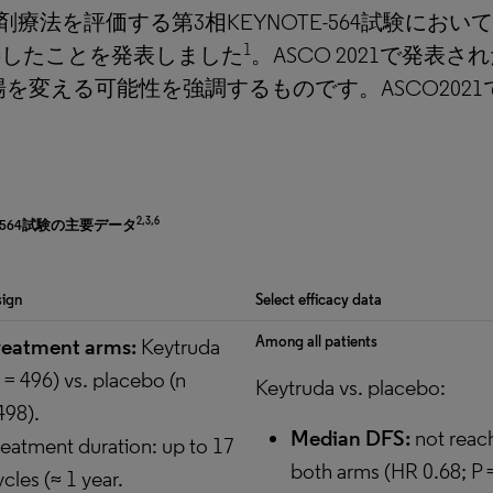
剤療法を評価する第3相KEYNOTE-564試験に
1
改善したことを発表しました
。ASCO 2021で発
える可能性を強調するものです。ASCO2021で発
2,3,6
-564試験の主要データ
sign
Select efficacy data
Among all patients
reatment arms:
Keytruda
n = 496) vs. placebo (n
Keytruda vs. placebo:
498).
Median DFS:
not reac
reatment duration: up to 17
both arms (HR 0.68; P 
cles (≈ 1 year.